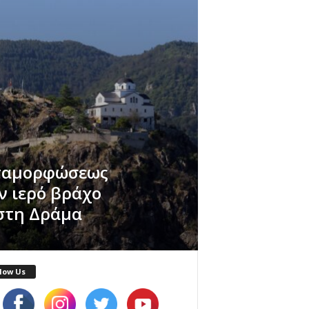
εταμορφώσεως
ν ιερό βράχο
στη Δράμα
low Us