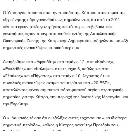
Ο Υπουργός παρουσίασε την πρόοδο της Κύπρου στον τομέα της
εξερεύνησης υδρογονανθράκων, σημειώνοντας ότι από το 2011
«έντεκα ερευνητικές γεωτρήσεις και τέσσερις επιβεβαιωτικές
γεωτρήσεις έχουν πραγματοποιηθεί» εντός της Αποκλειστικής
Οικονομικής Ζώνης της Κυπριακής Δημοκρατίας, οδηγώντας σε «έξι
σημαντικές ανακαλύψεις φυσικού αερίου».
Αναφέρθηκε στο «Αφροδίτη» στο τεμάχιο 12, στα «Κρόνος»,
«Ευκλείδης» και «Καλυψώ» στο τεμάχιο 6, καθώς και στα
«Γλαύκος» και «Πήγασος» στο τεμάχιο 10, λέγοντας ότι οι
συνολικές ανακαλύψεις εκτιμώνται περίπου στα «20 ESF»,
αποτελώντας «έναν σημαντικό πόρο φυσικού αερίου στρατηγικής
σημασίας για την Κύπρο, την περιοχή της Ανατολικής Μεσογείου και
την Ευρώπη».
Ο κ. Δαμιανός τόνισε ότι οι εξελίξεις αυτές έρχονται σε «μια ιδιαίτερα
σημαντική περίοδο», καθώς η Κύπρος ασκεί την Προεδρία του