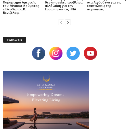
Παράρτημα Αμερικής
δεν αποτελεί πρόβλημα
στα Αιγόσθενα για τις
του Εθνικού Ιδρύματος
αλλά λύση για την
επιπτώσεις της
«Ελευθέριος Κ.
Ευρώπη και τις ΗΠΑ
πυρκαγιάς
Βενιζέλος»
Follow Us