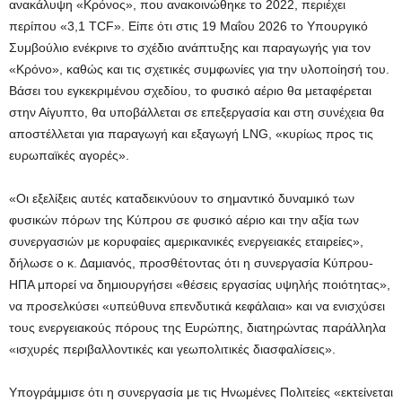
ανακάλυψη «Κρόνος», που ανακοινώθηκε το 2022, περιέχει
περίπου «3,1 TCF». Είπε ότι στις 19 Μαΐου 2026 το Υπουργικό
Συμβούλιο ενέκρινε το σχέδιο ανάπτυξης και παραγωγής για τον
«Κρόνο», καθώς και τις σχετικές συμφωνίες για την υλοποίησή του.
Βάσει του εγκεκριμένου σχεδίου, το φυσικό αέριο θα μεταφέρεται
στην Αίγυπτο, θα υποβάλλεται σε επεξεργασία και στη συνέχεια θα
αποστέλλεται για παραγωγή και εξαγωγή LNG, «κυρίως προς τις
ευρωπαϊκές αγορές».
«Οι εξελίξεις αυτές καταδεικνύουν το σημαντικό δυναμικό των
φυσικών πόρων της Κύπρου σε φυσικό αέριο και την αξία των
συνεργασιών με κορυφαίες αμερικανικές ενεργειακές εταιρείες»,
δήλωσε ο κ. Δαμιανός, προσθέτοντας ότι η συνεργασία Κύπρου-
ΗΠΑ μπορεί να δημιουργήσει «θέσεις εργασίας υψηλής ποιότητας»,
να προσελκύσει «υπεύθυνα επενδυτικά κεφάλαια» και να ενισχύσει
τους ενεργειακούς πόρους της Ευρώπης, διατηρώντας παράλληλα
«ισχυρές περιβαλλοντικές και γεωπολιτικές διασφαλίσεις».
Υπογράμμισε ότι η συνεργασία με τις Ηνωμένες Πολιτείες «εκτείνεται