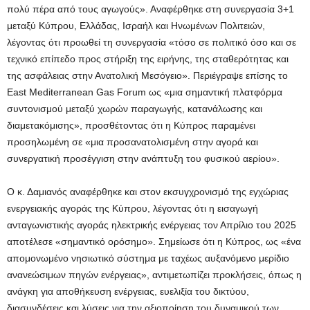
πολύ πέρα από τους αγωγούς». Αναφέρθηκε στη συνεργασία 3+1
μεταξύ Κύπρου, Ελλάδας, Ισραήλ και Ηνωμένων Πολιτειών,
λέγοντας ότι προωθεί τη συνεργασία «τόσο σε πολιτικό όσο και σε
τεχνικό επίπεδο προς στήριξη της ειρήνης, της σταθερότητας και
της ασφάλειας στην Ανατολική Μεσόγειο». Περιέγραψε επίσης το
East Mediterranean Gas Forum ως «μια σημαντική πλατφόρμα
συντονισμού μεταξύ χωρών παραγωγής, κατανάλωσης και
διαμετακόμισης», προσθέτοντας ότι η Κύπρος παραμένει
προσηλωμένη σε «μια προσανατολισμένη στην αγορά και
συνεργατική προσέγγιση στην ανάπτυξη του φυσικού αερίου».
Ο κ. Δαμιανός αναφέρθηκε και στον εκσυγχρονισμό της εγχώριας
ενεργειακής αγοράς της Κύπρου, λέγοντας ότι η εισαγωγή
ανταγωνιστικής αγοράς ηλεκτρικής ενέργειας τον Απρίλιο του 2025
αποτέλεσε «σημαντικό ορόσημο». Σημείωσε ότι η Κύπρος, ως «ένα
απομονωμένο νησιωτικό σύστημα με ταχέως αυξανόμενο μερίδιο
ανανεώσιμων πηγών ενέργειας», αντιμετωπίζει προκλήσεις, όπως η
ανάγκη για αποθήκευση ενέργειας, ευελιξία του δικτύου,
διασυνδέσεις και λύσεις για την αξιοποίηση του δυναμικού των