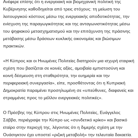
Ανέφερε επίσης ότι η ενεργειακή και βιομηχανική πολιτική της
Κυβέρνησης καθοδηγείται από τρεις στόχους: τη μείωση του
λειτουργικού κόστους μέσω της ενεργειακής αποδοτικότητας, την
ενίσχυση της παραγωγικότητας και της ανταγωνιστικότητας μέσω
του ψηφιακού μετασχηματισμού και την επιτάχυνση της πράσινης
μετάβασης μέσω δράσεων κυκλικής οικονομίας και βιώσιμων
πρακτικών.
«Η Κύπρος και οι Ηνωμένες Πολιτείες διατηρούν μια ισχυρή εταιρική
σχέση που βασίζεται σε κοινές αξίες, αμοιβαία εμπιστοσύνη και
κοινή δέσμευση στη σταθερότητα, την ευημερία και την
περιφερειακή συνεργασία», είπε, προσθέτοντας ότι η Κυπριακή
Δημοκρατία παραμένει προσηλωμένη σε «υπεύθυνες, διαφανείς και
στραμμένες προς το μέλλον ενεργειακές πολιτικές».
Ο Πρέσβης της Κύπρου στις Ηνωμένες Πολιτείες, Ευάγγελος
Σάββα, περιέγραψε την Κύπρο ως «συνδετικό κρίκο» και βασικό
εταίρο στην περιοχή της, λέγοντας ότι η διμερής σχέση με την
Ουάσιγκτον έχει υποστεί «ριζική μεταβολή» την τελευταία δεκαετία.