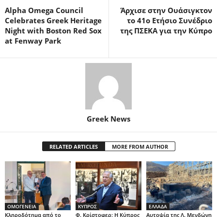
Alpha Omega Council
Άρχισε στην Ουάσιγκτον
Celebrates Greek Heritage
το 41ο Ετήσιο Συνέδριο
Night with Boston Red Sox
της ΠΣΕΚΑ για την Κύπρο
at Fenway Park
Greek News
RELATED ARTICLES
MORE FROM AUTHOR
ΟΜΟΓΕΝΕΙΑ
ΚΥΠΡΟΣ
ΕΛΛΑΔΑ
Κληροδότημα από το
Φ. Κρίστοφερ: Η Κύπρος
Αυτοψία της Λ. Μενδώνη