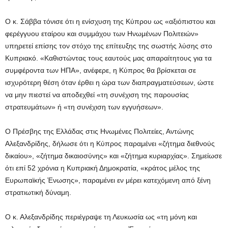
Ο κ. Σάββα τόνισε ότι η ενίσχυση της Κύπρου ως «αξιόπιστου και
φερέγγυου εταίρου και συμμάχου των Ηνωμένων Πολιτειών»
υπηρετεί επίσης τον στόχο της επίτευξης της σωστής λύσης στο
Κυπριακό. «Καθιστώντας τους εαυτούς μας απαραίτητους για τα
συμφέροντα των ΗΠΑ», ανέφερε, η Κύπρος θα βρίσκεται σε
ισχυρότερη θέση όταν έρθει η ώρα των διαπραγματεύσεων, ώστε
να μην πιεστεί να αποδεχθεί «τη συνέχιση της παρουσίας
στρατευμάτων» ή «τη συνέχιση των εγγυήσεων».
Ο Πρέσβης της Ελλάδας στις Ηνωμένες Πολιτείες, Αντώνης
Αλεξανδρίδης, δήλωσε ότι η Κύπρος παραμένει «ζήτημα διεθνούς
δικαίου», «ζήτημα δικαιοσύνης» και «ζήτημα κυριαρχίας». Σημείωσε
ότι επί 52 χρόνια η Κυπριακή Δημοκρατία, «κράτος μέλος της
Ευρωπαϊκής Ένωσης», παραμένει εν μέρει κατεχόμενη από ξένη
στρατιωτική δύναμη.
Ο κ. Αλεξανδρίδης περιέγραψε τη Λευκωσία ως «τη μόνη και