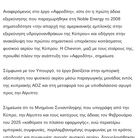
Αναφερόμενος στο έργο «Αφροδίτη», είπε ότι η πρώτη άδεια
εξερεύνησης που παραχωρήθηκε στη Noble Energy το 2008
σηματοδότησε «την απαρχή της αμερικανικής εμπλοκής στην
εξερεύνηση υδρογονανθράκων της Κύπρου» και οδήγησε στην
ανακάλυψη του πρώτου σημαντικού υπεράκτιου κοιτάσματος
φυσικού αερίου της Κύπρου. Η Chevron, μαζί με τους εταίρους της,
προωθεί πλέον την ανάπτυξη του «Αφροδίτη», σημείωσε.
Σύμφωνα με τον Υπουργό, το έργο βασίζεται στην εμπορική
αξιοποίηση του φυσικού αερίου μέσω παραγωγικής μονάδας εντός
της κυπριακής ΑΟΖ και στη μεταφορά του με υποθαλάσσιο αγωγό
προς την Αίγυπτο.
Σημείωσε ότι το Μνημόνιο Συναντίληψης που υπεγράφη από την
Κύπρο, την Αίγυπτο και τους κατόχους της άδειας τον Φεβρουάριο
του 2025 «καθόρισε το πλαίσιο εφαρμογής», ενώ περαιτέρω
εμπορικές συμφωνίες, περιλαμβανομένης συμφωνίας με το κράτος
υποδοχής και συμφωνίας αγοράς φυσικού αερίου, δρομολογήθηκαν