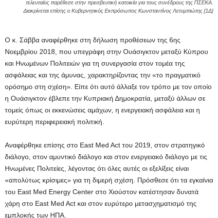
τελευταίος παρέθεσε στην πρεσβευτική κατοικία για τους συνέδρους της ΠΣΕΚΑ.
Διακρίνεται επίσης ο Κυβερνητικός Εκπρόσωπος Κωνσταντίνος Λετυμπιώτης [1Δ]
Ο κ. Σάββα αναφέρθηκε στη δήλωση προθέσεων της 6ης
Νοεμβρίου 2018, που υπεγράφη στην Ουάσιγκτον μεταξύ Κύπρου
και Ηνωμένων Πολιτειών για τη συνεργασία στον τομέα της
ασφάλειας και της άμυνας, χαρακτηρίζοντας την «το πραγματικό
ορόσημο στη σχέση». Είπε ότι αυτό άλλαξε τον τρόπο με τον οποίο
η Ουάσιγκτον έβλεπε την Κυπριακή Δημοκρατία, μεταξύ άλλων σε
τομείς όπως οι εκκενώσεις αμάχων, η ενεργειακή ασφάλεια και η
ευρύτερη περιφερειακή πολιτική.
Αναφέρθηκε επίσης στο East Med Act του 2019, στον στρατηγικό
διάλογο, στον αμυντικό διάλογο και στον ενεργειακό διάλογο με τις
Ηνωμένες Πολιτείες, λέγοντας ότι όλες αυτές οι εξελίξεις είναι
«απολύτως κρίσιμες» για τη διμερή σχέση. Πρόσθεσε ότι τα εγκαίνια
του East Med Energy Center στο Χιούστον κατέστησαν δυνατά
χάρη στο East Med Act και στον ευρύτερο μετασχηματισμό της
εμπλοκής των ΗΠΑ.