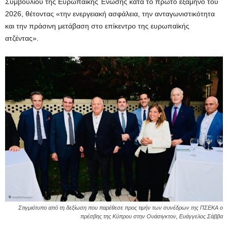
Συμβουλίου της Ευρωπαϊκής Ένωσης κατά το πρώτο εξάμηνο του
2026, θέτοντας «την ενεργειακή ασφάλεια, την ανταγωνιστικότητα
και την πράσινη μετάβαση στο επίκεντρο της ευρωπαϊκής
ατζέντας».
Στιγμιότυπο από τη δεξίωση που παρέθεσε προς τιμήν των συνέδρων της ΠΣΕΚΑ ο
πρέσβης της Κύπρου στην Ουάσιγκτον, Ευάγγελος Σάββα