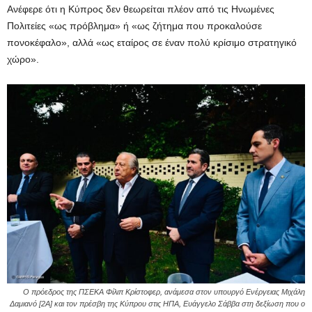
Ανέφερε ότι η Κύπρος δεν θεωρείται πλέον από τις Ηνωμένες
Πολιτείες «ως πρόβλημα» ή «ως ζήτημα που προκαλούσε
πονοκέφαλο», αλλά «ως εταίρος σε έναν πολύ κρίσιμο στρατηγικό
χώρο».
Ο πρόεδρος της ΠΣΕΚΑ Φίλιπ Κρίστοφερ, ανάμεσα στον υπουργό Ενέργειας Μιχάλη
Δαμιανό [2Α] και τον πρέσβη της Κύπρου στις ΗΠΑ, Ευάγγελο Σάββα στη δεξίωση που ο