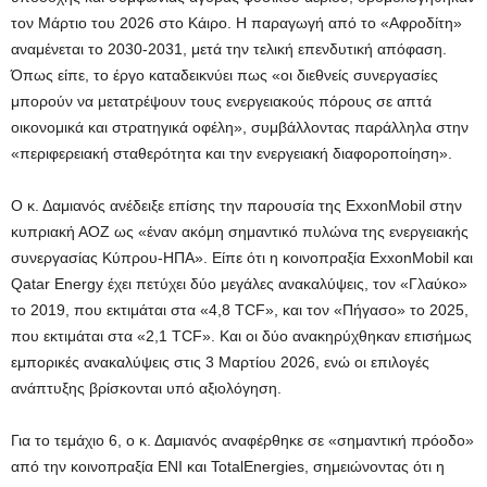
τον Μάρτιο του 2026 στο Κάιρο. Η παραγωγή από το «Αφροδίτη»
αναμένεται το 2030-2031, μετά την τελική επενδυτική απόφαση.
Όπως είπε, το έργο καταδεικνύει πως «οι διεθνείς συνεργασίες
μπορούν να μετατρέψουν τους ενεργειακούς πόρους σε απτά
οικονομικά και στρατηγικά οφέλη», συμβάλλοντας παράλληλα στην
«περιφερειακή σταθερότητα και την ενεργειακή διαφοροποίηση».
Ο κ. Δαμιανός ανέδειξε επίσης την παρουσία της ExxonMobil στην
κυπριακή ΑΟΖ ως «έναν ακόμη σημαντικό πυλώνα της ενεργειακής
συνεργασίας Κύπρου-ΗΠΑ». Είπε ότι η κοινοπραξία ExxonMobil και
Qatar Energy έχει πετύχει δύο μεγάλες ανακαλύψεις, τον «Γλαύκο»
το 2019, που εκτιμάται στα «4,8 TCF», και τον «Πήγασο» το 2025,
που εκτιμάται στα «2,1 TCF». Και οι δύο ανακηρύχθηκαν επισήμως
εμπορικές ανακαλύψεις στις 3 Μαρτίου 2026, ενώ οι επιλογές
ανάπτυξης βρίσκονται υπό αξιολόγηση.
Για το τεμάχιο 6, ο κ. Δαμιανός αναφέρθηκε σε «σημαντική πρόοδο»
από την κοινοπραξία ENI και TotalEnergies, σημειώνοντας ότι η