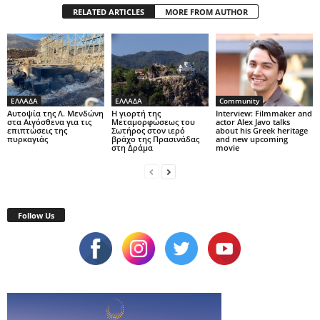
RELATED ARTICLES
MORE FROM AUTHOR
ΕΛΛΑΔΑ
ΕΛΛΑΔΑ
Community
Αυτοψία της Λ. Μενδώνη
Η γιορτή της
Interview: Filmmaker and
στα Αιγόσθενα για τις
Μεταμορφώσεως του
actor Alex Javo talks
επιπτώσεις της
Σωτήρος στον ιερό
about his Greek heritage
πυρκαγιάς
βράχο της Πρασινάδας
and new upcoming
στη Δράμα
movie
Follow Us