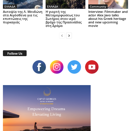
ΕΛΛΑΔΑ
ΕΛΛΑΔΑ
Community
Αυτοψία της Λ. Μενδώνη
Η γιορτή της
Interview: Filmmaker and
στα Αιγόσθενα για τις
Μεταμορφώσεως του
actor Alex Javo talks
επιπτώσεις της
Σωτήρος στον ιερό
about his Greek heritage
πυρκαγιάς
βράχο της Πρασινάδας
and new upcoming
στη Δράμα
movie
Follow Us