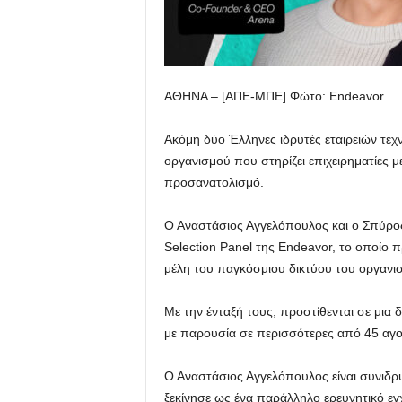
ΑΘΗΝΑ – [ΑΠΕ-ΜΠΕ] Φώτο: Endeavor
Ακόμη δύο Έλληνες ιδρυτές εταιρειών τεχν
οργανισμού που στηρίζει επιχειρηματίες μ
προσανατολισμό.
Ο Αναστάσιος Αγγελόπουλος και ο Σπύρος
Selection Panel της Endeavor, το οποίο
μέλη του παγκόσμιου δικτύου του οργανι
Με την ένταξή τους, προστίθενται σε μια 
με παρουσία σε περισσότερες από 45 αγο
Ο Αναστάσιος Αγγελόπουλος είναι συνιδρυ
ξεκίνησε ως ένα παράλληλο ερευνητικό εγχ