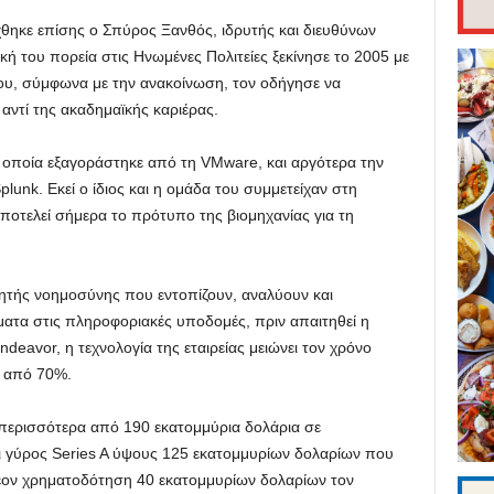
χθηκε επίσης ο Σπύρος Ξανθός, ιδρυτής και διευθύνων
ή του πορεία στις Ηνωμένες Πολιτείες ξεκίνησε το 2005 με
ου, σύμφωνα με την ανακοίνωση, τον οδήγησε να
αντί της ακαδημαϊκής καριέρας.
 η οποία εξαγοράστηκε από τη VMware, και αργότερα την
lunk. Εκεί ο ίδιος και η ομάδα του συμμετείχαν στη
ποτελεί σήμερα το πρότυπο της βιομηχανίας για τη
ητής νοημοσύνης που εντοπίζουν, αναλύουν και
ματα στις πληροφοριακές υποδομές, πριν απαιτηθεί η
eavor, η τεχνολογία της εταιρείας μειώνει τον χρόνο
ο από 70%.
ι περισσότερα από 190 εκατομμύρια δολάρια σε
ι γύρος Series A ύψους 125 εκατομμυρίων δολαρίων που
έον χρηματοδότηση 40 εκατομμυρίων δολαρίων τον