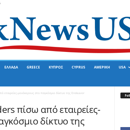
6
ΕΛΛΑΔΑ
GREECE
ΚΥΠΡΟΣ
CYPRUS
ΑΜΕΡΙΚΗ
USA
πό εταιρείες-μονόκερους στο παγκόσμιο δίκτυο της Endeavor
Fol
ers πίσω από εταιρείες-
αγκόσμιο δίκτυο της