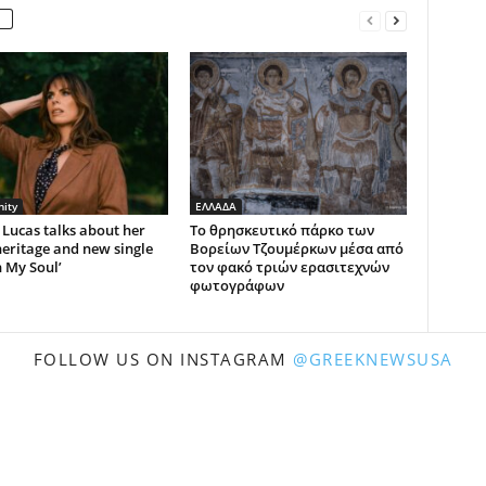
ity
ΕΛΛΑΔΑ
Lucas talks about her
Το θρησκευτικό πάρκο των
eritage and new single
Βορείων Τζουμέρκων μέσα από
n My Soul’
τον φακό τριών ερασιτεχνών
φωτογράφων
FOLLOW US ON INSTAGRAM
@GREEKNEWSUSA