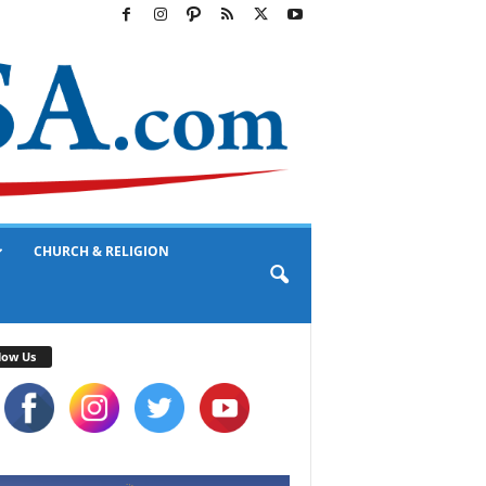
CHURCH & RELIGION
low Us