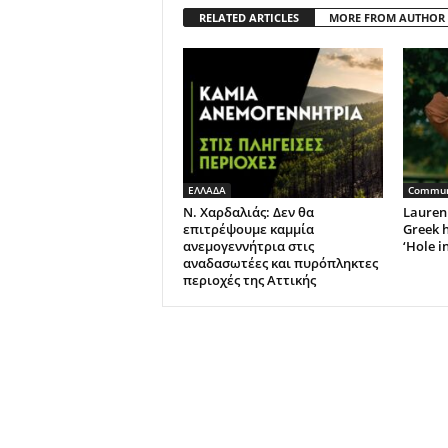
RELATED ARTICLES
MORE FROM AUTHOR
ΕΛΛΑΔΑ
Commun
Ν. Χαρδαλιάς: Δεν θα
Lauren 
επιτρέψουμε καμμία
Greek h
ανεμογεννήτρια στις
‘Hole i
αναδασωτέες και πυρόπληκτες
περιοχές της Αττικής