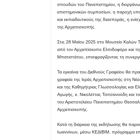
σπουδών του Πανεπιστημίου, η διοργάνω
επιστημονικών συμποσίων, η παροχή υπο
και εκπαιδευτικούς της διασποράς, η ενί
της Αρχιεπισκοπής.
Στις 28 Μαϊου 2025 στο Μουσείο Καλών 
από τον Αρχιεπίσκοπο Ελπιδοφόρο και τη
Μπατιστάτου, επισφραγίζοντας τη συνεργ
Τα εγκαίνια του Διεθνούς Γραφείου θα πρ
γραφεία της Ιεράς Αρχιεπισκοπής στη Ν
και της Καθηγήτριας Γλωσσολογίας και 
Αγωγής, κ. Νικολέττας Τσιτσανούδη και 
του Αριστοτελείου Πανεπιστημίου Θεσσαλο
Αρχιεπισκοπής.
Κατά τη διάρκεια της εκδήλωσης θα παρο
Ιωαννίνων, μέσω ΚΕΔΙΒΙΜ, πρόγραμμα επι