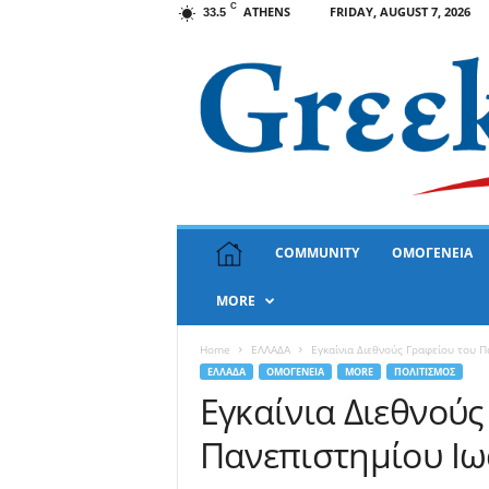
C
ATHENS
FRIDAY, AUGUST 7, 2026
33.5
G
COMMUNITY
ΟΜΟΓΕΝΕΙΑ
r
e
MORE
e
k
N
Home
ΕΛΛΑΔΑ
Εγκαίνια Διεθνούς Γραφείου του 
e
ΕΛΛΑΔΑ
ΟΜΟΓΕΝΕΙΑ
MORE
ΠΟΛΙΤΙΣΜΟΣ
w
Εγκαίνια Διεθνούς
s
Πανεπιστημίου Ιω
U
S
A