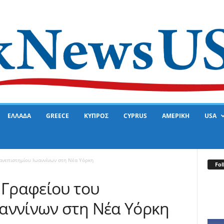
ΕΛΛΑΔΑ
GREECE
ΚΥΠΡΟΣ
CYPRUS
ΑΜΕΡΙΚΗ
USA
Πανεπιστημίου Ιωαννίνων στη Νέα Υόρκη
Fol
 Γραφείου του
αννίνων στη Νέα Υόρκη