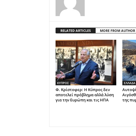
RELATED ARTICLES
MORE FROM AUTHOR
ΚΥΠΡΟΣ
ΕΛΛΑΔΑ
Φ. Κρίστοφερ: Η Κύπρος δεν
Αυτοψί
αποτελεί πρόβλημα αλλά λύση
Αιγόσθ
για την Ευρώπη και τις ΗΠΑ
της πυ