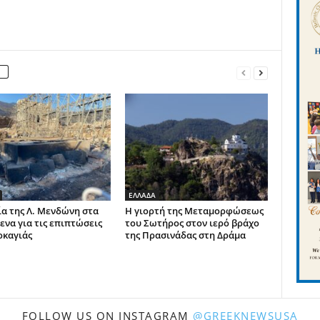
ΕΛΛΑΔΑ
α της Λ. Μενδώνη στα
Η γιορτή της Μεταμορφώσεως
ενα για τις επιπτώσεις
του Σωτήρος στον ιερό βράχο
ρκαγιάς
της Πρασινάδας στη Δράμα
FOLLOW US ON INSTAGRAM
@GREEKNEWSUSA