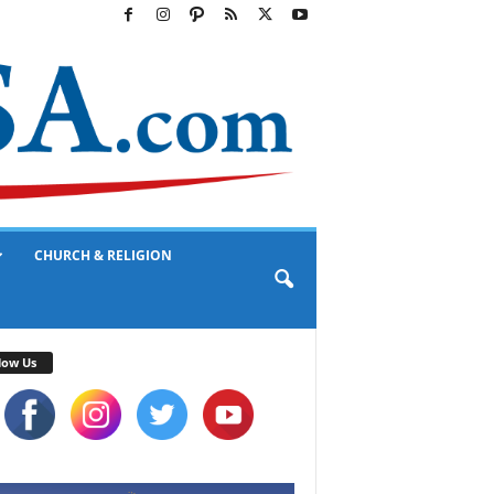
CHURCH & RELIGION
low Us