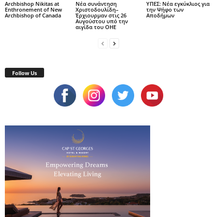
Archbishop Nikitas at
Νέα συνάντηση
ΥΠΕΣ: Νέα εγκύκλιος για
Enthronement of New
Χριστοδουλίδη–
την Ψήφο των
Archbishop of Canada
Έρχιουρμαν στις 26
Αποδήμων
Αυγούστου υπό την
αιγίδα του ΟΗΕ
Follow Us