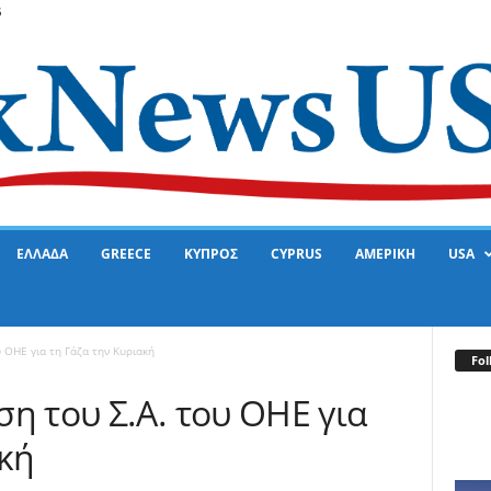
6
ΕΛΛΑΔΑ
GREECE
ΚΥΠΡΟΣ
CYPRUS
ΑΜΕΡΙΚΗ
USA
 ΟΗΕ για τη Γάζα την Κυριακή
Fol
η του Σ.Α. του ΟΗΕ για
ακή