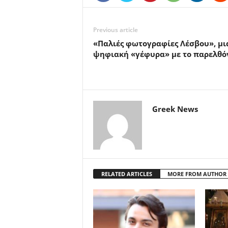
Previous article
«Παλιές φωτογραφίες Λέσβου», μι
ψηφιακή «γέφυρα» με το παρελθό
Greek News
RELATED ARTICLES
MORE FROM AUTHOR