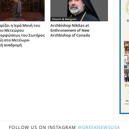
Church & Religion
ρίζει η Ιερά Μονή του
Archbishop Nikitas at
ου Μετεώρου
Enthronement of New
μορφώσεως του Σωτήρος
Archbishop of Canada
ύ) στα Μετέωρα-
κή αναδρομή
FOLLOW US ON INSTAGRAM
@GREEKNEWSUSA