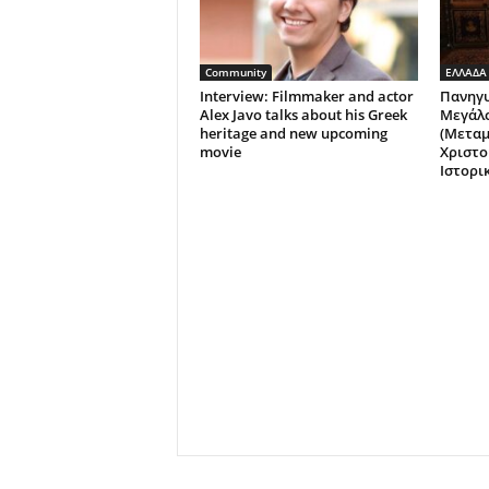
Community
ΕΛΛΑΔΑ
Interview: Filmmaker and actor
Πανηγυ
Alex Javo talks about his Greek
Μεγάλ
heritage and new upcoming
(Μετα
movie
Χριστο
Ιστορι