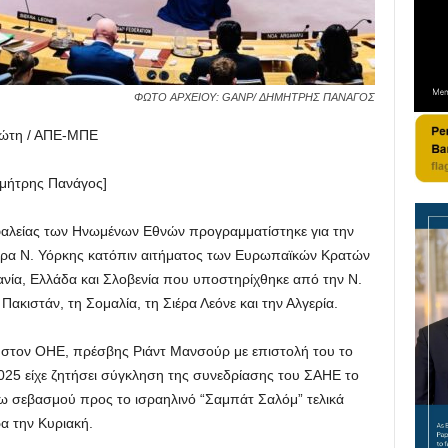
ΦΩΤΟ ΑΡΧΕΙΟΥ: GANP/ ΔΗΜΗΤΡΗΣ ΠΑΝΑΓΟΣ
ιώτη / ΑΠΕ-ΜΠΕ
ης Πανάγος]
αλείας των Ηνωμένων Εθνών προγραμματίστηκε για την
ώρα Ν. Υόρκης κατόπιν αιτήματος των Ευρωπαϊκών Κρατών
ανία, Ελλάδα και Σλοβενία που υποστηρίχθηκε από την Ν.
 Πακιστάν, τη Σομαλία, τη Σιέρα Λεόνε και την Αλγερία.
 στον ΟΗΕ, πρέσβης Ριάντ Μανσούρ με επιστολή του το
25 είχε ζητήσει σύγκληση της συνεδρίασης του ΣΑΗΕ το
 σεβασμού προς το ισραηλινό “Σαμπάτ Σαλόμ” τελικά
α την Κυριακή.