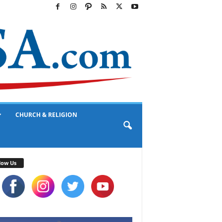
CHURCH & RELIGION
low Us