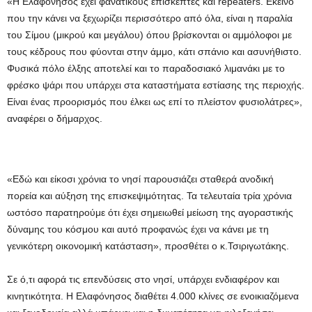
«Η Ελαφόνησος έχει φανατικούς επισκέπτες και repeaters. Εκείνο
που την κάνει να ξεχωρίζει περισσότερο από όλα, είναι η παραλία
του Σίμου (μικρού και μεγάλου) όπου βρίσκονται οι αμμόλοφοι με
τους κέδρους που φύονται στην άμμο, κάτι σπάνιο και ασυνήθιστο.
Φυσικά πόλο έλξης αποτελεί και το παραδοσιακό λιμανάκι με το
φρέσκο ψάρι που υπάρχει στα καταστήματα εστίασης της περιοχής.
Είναι ένας προορισμός που έλκει ως επί το πλείστον φυσιολάτρες»,
αναφέρει ο δήμαρχος.
«Εδώ και είκοσι χρόνια το νησί παρουσιάζει σταθερά ανοδική
πορεία και αύξηση της επισκεψιμότητας. Τα τελευταία τρία χρόνια
ωστόσο παρατηρούμε ότι έχει σημειωθεί μείωση της αγοραστικής
δύναμης του κόσμου και αυτό προφανώς έχει να κάνει με τη
γενικότερη οικονομική κατάσταση», προσθέτει ο κ.Τσιριγωτάκης.
Σε ό,τι αφορά τις επενδύσεις στο νησί, υπάρχει ενδιαφέρον και
κινητικότητα. Η Ελαφόνησος διαθέτει 4.000 κλίνες σε ενοικιαζόμενα