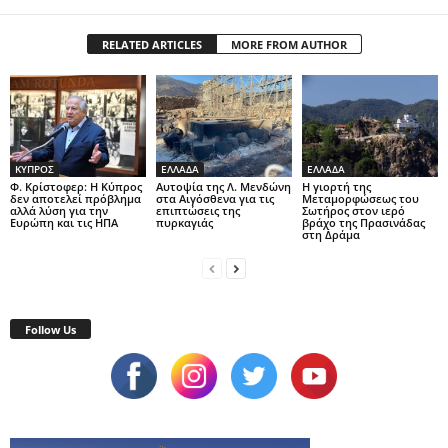
RELATED ARTICLES
MORE FROM AUTHOR
ΚΥΠΡΟΣ
ΕΛΛΑΔΑ
ΕΛΛΑΔΑ
Φ. Κρίστοφερ: Η Κύπρος
Αυτοψία της Λ. Μενδώνη
Η γιορτή της
δεν αποτελεί πρόβλημα
στα Αιγόσθενα για τις
Μεταμορφώσεως του
αλλά λύση για την
επιπτώσεις της
Σωτήρος στον ιερό
Ευρώπη και τις ΗΠΑ
πυρκαγιάς
βράχο της Πρασινάδας
στη Δράμα
Follow Us