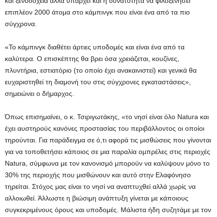
και ξενοδοχεία αλλά υπάρχει και η δυνατότητα να φιλοξενήσει
επιπλέον 2000 άτομα στο κάμπινγκ που είναι ένα από τα πιο
σύγχρονα.
«Το κάμπινγκ διαθέτει άρτιες υποδομές και είναι ένα από τα
καλύτερα. Ο επισκέπτης θα βρει όσα χρειάζεται, κουζίνες,
πλυντήρια, εστιατόριο (το οποίο έχει ανακαινιστεί) και γενικά θα
ευχαριστηθεί τη διαμονή του στις σύγχρονες εγκαταστάσεις»,
σημειώνει ο δήμαρχος.
Όπως επισημαίνει, ο κ. Τσιριγωτάκης, «το νησί είναι όλο Natura και
έχει αυστηρούς κανόνες προστασίας του περιβάλλοντος οι οποίοι
τηρούνται. Για παράδειγμα σε ό,τι αφορά τις μισθώσεις που γίνονται
για να τοποθετήσει κάποιος σε μια παραλία ομπρέλες στις περιοχές
Natura, σύμφωνα με τον κανονισμό μπορούν να καλύψουν μόνο το
30% της περιοχής που μισθώνουν και αυτό στην Ελαφόνησο
τηρείται. Στόχος μας είναι το νησί να αναπτυχθεί αλλά χωρίς να
αλλοιωθεί. Άλλωστε η βιώσιμη ανάπτυξη γίνεται με κάποιους
συγκεκριμένους όρους και υποδομές. Μάλιστα ήδη συζητάμε με τον