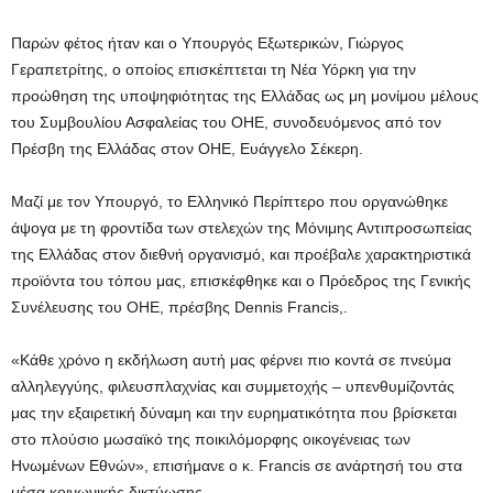
Παρών φέτος ήταν και ο Υπουργός Εξωτερικών, Γιώργος
Γεραπετρίτης, ο οποίος επισκέπτεται τη Νέα Υόρκη για την
προώθηση της υποψηφιότητας της Ελλάδας ως μη μονίμου μέλους
του Συμβουλίου Ασφαλείας του ΟΗΕ, συνοδευόμενος από τον
Πρέσβη της Ελλάδας στον ΟΗΕ, Ευάγγελο Σέκερη.
Μαζί με τον Υπουργό, το Ελληνικό Περίπτερο που οργανώθηκε
άψογα με τη φροντίδα των στελεχών της Μόνιμης Αντιπροσωπείας
της Ελλάδας στον διεθνή οργανισμό, και προέβαλε χαρακτηριστικά
προϊόντα του τόπου μας, επισκέφθηκε και ο Πρόεδρος της Γενικής
Συνέλευσης του ΟΗΕ, πρέσβης Dennis Francis,.
«Κάθε χρόνο η εκδήλωση αυτή μας φέρνει πιο κοντά σε πνεύμα
αλληλεγγύης, φιλευσπλαχνίας και συμμετοχής – υπενθυμίζοντάς
μας την εξαιρετική δύναμη και την ευρηματικότητα που βρίσκεται
στο πλούσιο μωσαϊκό της ποικιλόμορφης οικογένειας των
Ηνωμένων Εθνών», επισήμανε ο κ. Francis σε ανάρτησή του στα
μέσα κοινωνικής δικτύωσης.