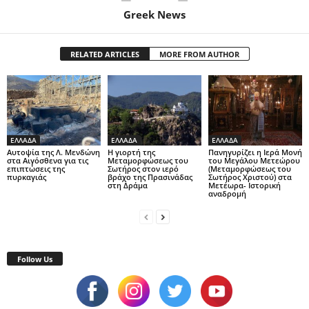
Greek News
RELATED ARTICLES
MORE FROM AUTHOR
ΕΛΛΑΔΑ
ΕΛΛΑΔΑ
ΕΛΛΑΔΑ
Αυτοψία της Λ. Μενδώνη
Η γιορτή της
Πανηγυρίζει η Ιερά Μονή
στα Αιγόσθενα για τις
Μεταμορφώσεως του
του Μεγάλου Μετεώρου
επιπτώσεις της
Σωτήρος στον ιερό
(Μεταμορφώσεως του
πυρκαγιάς
βράχο της Πρασινάδας
Σωτήρος Χριστού) στα
στη Δράμα
Μετέωρα- Ιστορική
αναδρομή
Follow Us