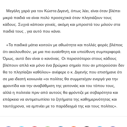
Μεγάλη χαρά για τον Κώστα Διγενή, όπως λέει, είναι όταν βλέπει
μικρά παιδιά να είναι πολύ προσεχτικά όταν πλησιάζουν τους
κάδους. Συχνά κάποιοι γονείς, ακόμη και μπροστά του μιλούν στα
παιδιά τους , για αυτό που κάνει.
«Τα παιδικά μάτια κοιτούν με αθωότητα και πολλές φορές βλέπεις
ότι ακολουθούν, με μια πιο ευαίσθητη και υπεύθυνη συμπεριφορά.
Όμως, αυτό δεν είναι ο κανόνας. Οι περισσότεροι στους κάδους
βλέπουν απλά και μόνο ένα βρώμικο σημείο που αν μπορούσαν δεν
θα το πλησίαζαν καθόλου» ανέφερε ο κ. Διγενής που επισήμανε ότι
σε μια ιδεατή κοινωνία «οι πολίτες θα συμμετείχαν ενεργά για την
φροντίδα και την αναβάθμιση της γειτονιάς και του τόπου τους,
αλλά η πολιτεία πριν από αυτούς θα φρόντιζε με σοβαρότητα και
επάρκεια να αντιμετωπίσει τα ζητήματα της καθημερινότητας και
ταυτόχρονα, να εμπνέει με το παράδειγμά της και τους πολίτες».