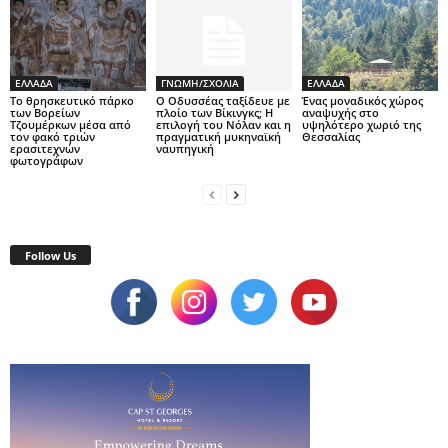
ΕΛΛΑΔΑ
ΓΝΩΜΗ/ΣΧΟΛΙΑ
ΕΛΛΑΔΑ
Το θρησκευτικό πάρκο
Ο Οδυσσέας ταξίδευε με
Ένας μοναδικός χώρος
των Βορείων
πλοίο των Βίκινγκς; Η
αναψυχής στο
Τζουμέρκων μέσα από
επιλογή του Νόλαν και η
υψηλότερο χωριό της
τον φακό τριών
πραγματική μυκηναϊκή
Θεσσαλίας
ερασιτεχνών
ναυπηγική
φωτογράφων
Follow Us