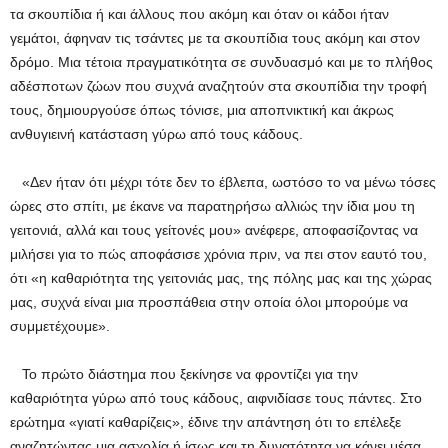
τα σκουπίδια ή και άλλους που ακόμη και όταν οι κάδοι ήταν
γεμάτοι, άφηναν τις τσάντες με τα σκουπίδια τους ακόμη και στον
δρόμο. Μια τέτοια πραγματικότητα σε συνδυασμό και με το πλήθος
αδέσποτων ζώων που συχνά αναζητούν στα σκουπίδια την τροφή
τους, δημιουργούσε όπως τόνισε, μια αποπνικτική και άκρως
ανθυγιεινή κατάσταση γύρω από τους κάδους.
«Δεν ήταν ότι μέχρι τότε δεν το έβλεπα, ωστόσο το να μένω τόσες
ώρες στο σπίτι, με έκανε να παρατηρήσω αλλιώς την ίδια μου τη
γειτονιά, αλλά και τους γείτονές μου» ανέφερε, αποφασίζοντας να
μιλήσει για το πώς αποφάσισε χρόνια πριν, να πει στον εαυτό του,
ότι «η καθαριότητα της γειτονιάς μας, της πόλης μας και της χώρας
μας, συχνά είναι μια προσπάθεια στην οποία όλοι μπορούμε να
συμμετέχουμε».
Το πρώτο διάστημα που ξεκίνησε να φροντίζει για την
καθαριότητα γύρω από τους κάδους, αιφνιδίασε τους πάντες. Στο
ερώτημα «γιατί καθαρίζεις», έδινε την απάντηση ότι το επέλεξε
αναζητώντας μια ασχολία ή ίσως και τη δυνατότητα να κάνει μέσα