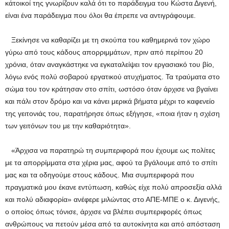
κάτοικοί της γνωρίζουν καλά ότι το παράδειγμα του Κώστα Διγενή,
είναι ένα παράδειγμα που όλοι θα έπρεπε να αντιγράφουμε.
Ξεκίνησε να καθαρίζει με τη σκούπα του καθημερινά τον χώρο
γύρω από τους κάδους απορριμμάτων, πριν από περίπου 20
χρόνια, όταν αναγκάστηκε να εγκαταλείψει τον εργασιακό του βίο,
λόγω ενός πολύ σοβαρού εργατικού ατυχήματος. Τα τραύματα στο
σώμα του τον κράτησαν στο σπίτι, ωστόσο όταν άρχισε να βγαίνει
και πάλι στον δρόμο και να κάνει μερικά βήματα μέχρι το καφενείο
της γειτονιάς του, παρατήρησε όπως εξήγησε, «ποια ήταν η σχέση
των γειτόνων του με την καθαριότητα».
«Άρχισα να παρατηρώ τη συμπεριφορά που έχουμε ως πολίτες
με τα απορρίμματα στα χέρια μας, αφού τα βγάλουμε από το σπίτι
μας και τα οδηγούμε στους κάδους. Μια συμπεριφορά που
πραγματικά μου έκανε εντύπωση, καθώς είχε πολύ απροσεξία αλλά
και πολύ αδιαφορία» ανέφερε μιλώντας στο ΑΠΕ-ΜΠΕ ο κ. Διγενής,
ο οποίος όπως τόνισε, άρχισε να βλέπει συμπεριφορές όπως
ανθρώπους να πετούν μέσα από τα αυτοκίνητα και από απόσταση