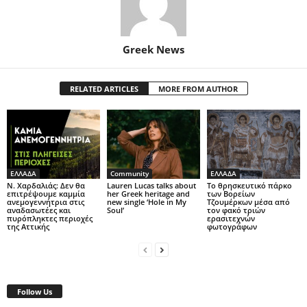
Greek News
RELATED ARTICLES
MORE FROM AUTHOR
ΕΛΛΑΔΑ
Community
ΕΛΛΑΔΑ
Ν. Χαρδαλιάς: Δεν θα
Lauren Lucas talks about
Το θρησκευτικό πάρκο
επιτρέψουμε καμμία
her Greek heritage and
των Βορείων
ανεμογεννήτρια στις
new single ‘Hole in My
Τζουμέρκων μέσα από
αναδασωτέες και
Soul’
τον φακό τριών
πυρόπληκτες περιοχές
ερασιτεχνών
της Αττικής
φωτογράφων
Follow Us