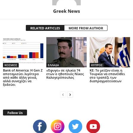
Greek News
RELATED ARTICLES
MORE FROM AUTHOR
ΚΟΣΜΟΣ
ΕΛΛΑΔΑ
ΚΥΠΡΟΣ
Bank of America: Η Gen Z
«Έφυγε» σε ηλικία 74
ΚΕ: Το μείζον είναι η
αποταμιεύει λιγότερο
ετών ο ηθοποιός Νίκος
Τουρκία να επανέλθει
από κάθε άλλη γενιά,
Καλογερόπουλος
στο τραπέζι των
αλλά συνεχίζει να
διαπραγματεύσεων
ξοδεύει
Follow Us