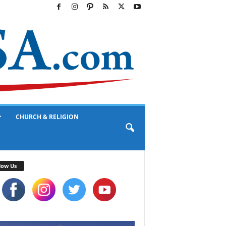
CHURCH & RELIGION
low Us