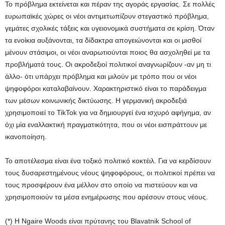
Το πρόβλημα εκτείνεται και πέραν της αγοράς εργασίας. Σε πολλές
ευρωπαϊκές χώρες οι νέοι αντιμετωπίζουν στεγαστικό πρόβλημα,
γεμάτες σχολικές τάξεις και υγειονομικά συστήματα σε κρίση. Όταν
τα ενοίκια αυξάνονται, τα δίδακτρα απογειώνονται και οι μισθοί
μένουν στάσιμοι, οι νέοι αναρωτιούνται ποιος θα ασχοληθεί με τα
προβλήματά τους. Οι ακροδεξιοί πολιτικοί αναγνωρίζουν -αν μη τι
άλλο- ότι υπάρχει πρόβλημα και μιλούν με τρόπο που οι νέοι
ψηφοφόροι καταλαβαίνουν. Χαρακτηριστικό είναι το παράδειγμα
των μέσων κοινωνικής δικτύωσης. Η γερμανική ακροδεξιά
χρησιμοποιεί το TikTok για να δημιουργεί ένα ισχυρό αφήγημα, αν
όχι μία εναλλακτική πραγματικότητα, που οι νέοι εισπράττουν με
ικανοποίηση.
Το αποτέλεσμα είναι ένα τοξικό πολιτικό κοκτέιλ. Για να κερδίσουν
τους δυσαρεστημένους νέους ψηφοφόρους, οι πολιτικοί πρέπει να
τους προσφέρουν ένα μέλλον στο οποίο να πιστεύουν και να
χρησιμοποιούν τα μέσα ενημέρωσης που αρέσουν στους νέους.
(*) Η Ngaire Woods είναι πρύτανης του Blavatnik School of