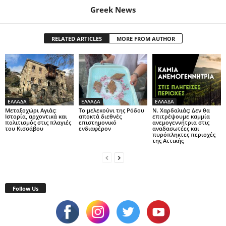
Greek News
RELATED ARTICLES
MORE FROM AUTHOR
ΕΛΛΑΔΑ
ΕΛΛΑΔΑ
ΕΛΛΑΔΑ
Μεταξοχώρι Αγιάς:
Το μελεκούνι της Ρόδου
Ν. Χαρδαλιάς: Δεν θα
Ιστορία, αρχοντικά και
αποκτά διεθνές
επιτρέψουμε καμμία
πολιτισμός στις πλαγιές
επιστημονικό
ανεμογεννήτρια στις
του Κισσάβου
ενδιαφέρον
αναδασωτέες και
πυρόπληκτες περιοχές
της Αττικής
Follow Us