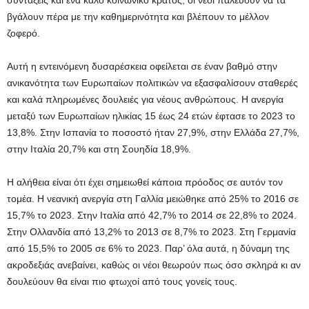
συντάξεις και ένα καλό κοινωνικό κράτος, οι νέοι παλεύουν να τα
βγάλουν πέρα με την καθημερινότητα και βλέπουν το μέλλον
ζοφερό.
Αυτή η εντεινόμενη δυσαρέσκεια οφείλεται σε έναν βαθμό στην
ανικανότητα των Ευρωπαίων πολιτικών να εξασφαλίσουν σταθερές
και καλά πληρωμένες δουλειές για νέους ανθρώπους. Η ανεργία
μεταξύ των Ευρωπαίων ηλικίας 15 έως 24 ετών έφτασε το 2023 το
13,8%. Στην Ισπανία το ποσοστό ήταν 27,9%, στην Ελλάδα 27,7%,
στην Ιταλία 20,7% και στη Σουηδία 18,9%.
Η αλήθεια είναι ότι έχει σημειωθεί κάποια πρόοδος σε αυτόν τον
τομέα. Η νεανική ανεργία στη Γαλλία μειώθηκε από 25% το 2016 σε
15,7% το 2023. Στην Ιταλία από 42,7% το 2014 σε 22,8% το 2024.
Στην Ολλανδία από 13,2% το 2013 σε 8,7% το 2023. Στη Γερμανία
από 15,5% το 2005 σε 6% το 2023. Παρ’ όλα αυτά, η δύναμη της
ακροδεξιάς ανεβαίνει, καθώς οι νέοι θεωρούν πως όσο σκληρά κι αν
δουλεύουν θα είναι πιο φτωχοί από τους γονείς τους.