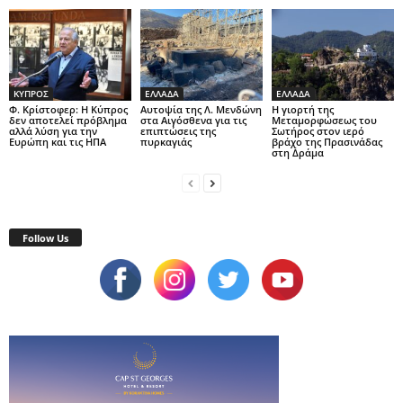
ΚΥΠΡΟΣ
ΕΛΛΑΔΑ
ΕΛΛΑΔΑ
Φ. Κρίστοφερ: Η Κύπρος
Αυτοψία της Λ. Μενδώνη
Η γιορτή της
δεν αποτελεί πρόβλημα
στα Αιγόσθενα για τις
Μεταμορφώσεως του
αλλά λύση για την
επιπτώσεις της
Σωτήρος στον ιερό
Ευρώπη και τις ΗΠΑ
πυρκαγιάς
βράχο της Πρασινάδας
στη Δράμα
Follow Us