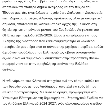
μηνύματα της 28ης Οκτωβρίου, αυτά τα ιδεώδη και τις αξίες που
αποτελούν τα σταθερά σημεία αναφοράς και την πυξίδα του
Έθνους μας. Δεν είναι άλλωστε τυχαίο ότι ο Διάλογος, η Διπλωματία
και η Δημοκρατία, λέξεις ελληνικής προέλευσης αλλά με οικουμενική
σημασία, αποτελούν τις κατευθυντήριες αρχές της Ελλάδας στη
θητεία της ως μη μόνιμου μέλους του Συμβουλίου Ασφαλείας του
ΟΗΕ για την περίοδο 2025-2026. Είμαστε υπερήφανοι για τους
Έλληνες της Διασποράς που είναι αναμφισβήτητα οι καλύτεροι
πρεσβευτές μας πέρα από τα σύνορα της μητέρας πατρίδας, καθώς
όχι μόνον προβάλλουν τον Ελληνισμό ως κιβωτό οικουμενικών
αξιών, αλλά και συμβάλλουν ουσιαστικά στην προάσπιση εθνικών
συμφερόντων και στην προβολή της εικόνας της Ελλάδας
διεθνώς.
Η ενδυνάμωση του ελληνικού στοιχείου ανά τον κόσμο καθώς και
των δεσμών μας με τους Απόδημους αποτελεί για εμάς ζήτημα
εθνικής προτεραιότητας. Με αυτό το όραμα, προχωρήσαμε στο
Υπουργείο Εξωτερικών στη δημιουργία του Στρατηγικού Σχεδίου για
τον Απόδημο Ελληνισμό 2024-2027, ενός ολοκληρωμένου σχεδίου