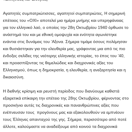
Αγαπητές συμπατριώτισσες, αγαπητοί συμπατριώτες, Η σημερινή
επέτειος του «ΟΧΙ» αποτελεί μια ημέρα μνήμης και υπερηφάνειας
για τον ελληνικό λαό, ο οποίος την 28η Οκτωβρίου 1940 όρθωσε το
ανάστημά του και με εθνική ομοψυχία και ενότητα αγωνίστηκε
ενάντια στις δυνάμεις του ‘Αξονα. Σήμερα τιμάμε όσους πολέμησαν
και θυσιάστηκαν για την ελευθερία μας, γράφοντας μια από τις πιο
ένδοξες σελίδες της νεότερης ελληνικής ιστορίας, το έπος του ’40,
και προασπίζοντας τις θεμελιώδεις και διαχρονικές αξίες του
Ελληνισμού, όπως η δημοκρατία, η ελευθερία, η ανεξαρτησία και η
δικαιοσύνη.
Η διεθνής κρίσιμη και ρευστή περίοδος που διανύουμε καθιστά
εξαιρετικά επίκαιρη την επέτειο της 28ης Οκτωβρίου, φέρνοντας στο
προσκήνιο αυτές τις διαχρονικές και πανανθρώπινες αξίες που
ενέπνευσαν τους προγόνους μας και εξακολουθούν να εμπνέουν
τους Έλληνες απανταχού της γης. Σήμερα, περισσότερο από ποτέ
άλλοτε, καλούμαστε να αναδείξουμε από κοινού τα διαχρονικά