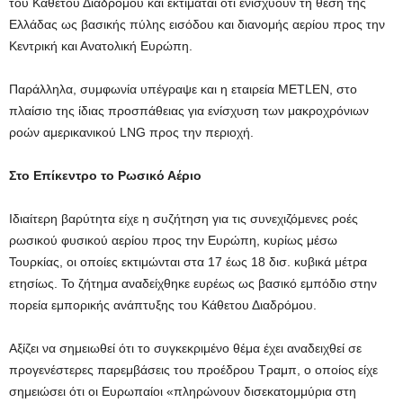
του Κάθετου Διαδρόμου και εκτιμάται ότι ενισχύουν τη θέση της
Ελλάδας ως βασικής πύλης εισόδου και διανομής αερίου προς την
Κεντρική και Ανατολική Ευρώπη.
Παράλληλα, συμφωνία υπέγραψε και η εταιρεία METLEN, στο
πλαίσιο της ίδιας προσπάθειας για ενίσχυση των μακροχρόνιων
ροών αμερικανικού LNG προς την περιοχή.
Στο Επίκεντρο το Ρωσικό Αέριο
Ιδιαίτερη βαρύτητα είχε η συζήτηση για τις συνεχιζόμενες ροές
ρωσικού φυσικού αερίου προς την Ευρώπη, κυρίως μέσω
Τουρκίας, οι οποίες εκτιμώνται στα 17 έως 18 δισ. κυβικά μέτρα
ετησίως. Το ζήτημα αναδείχθηκε ευρέως ως βασικό εμπόδιο στην
πορεία εμπορικής ανάπτυξης του Κάθετου Διαδρόμου.
Αξίζει να σημειωθεί ότι το συγκεκριμένο θέμα έχει αναδειχθεί σε
προγενέστερες παρεμβάσεις του προέδρου Τραμπ, ο οποίος είχε
σημειώσει ότι οι Ευρωπαίοι «πληρώνουν δισεκατομμύρια στη