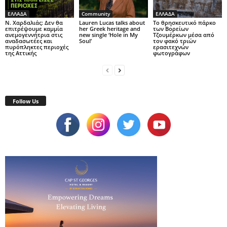
ΕΛΛΑΔΑ
Community
ΕΛΛΑΔΑ
Ν. Χαρδαλιάς: Δεν θα
Lauren Lucas talks about
Το θρησκευτικό πάρκο
επιτρέψουμε καμμία
her Greek heritage and
των Βορείων
ανεμογεννήτρια στις
new single ‘Hole in My
Τζουμέρκων μέσα από
αναδασωτέες και
Soul’
τον φακό τριών
πυρόπληκτες περιοχές
ερασιτεχνών
της Αττικής
φωτογράφων
Follow Us