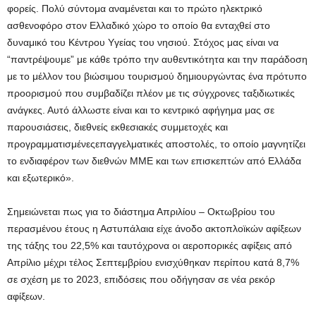
φορείς. Πολύ σύντομα αναμένεται και το πρώτο ηλεκτρικό
ασθενοφόρο στον Ελλαδικό χώρο το οποίο θα ενταχθεί στο
δυναμικό του Kέντρου Yγείας του νησιού. Στόχος μας είναι να
“παντρέψουμε” με κάθε τρόπο την αυθεντικότητα και την παράδοση
με το μέλλον του βιώσιμου τουρισμού δημιουργώντας ένα πρότυπο
προορισμού που συμβαδίζει πλέον με τις σύγχρονες ταξιδιωτικές
ανάγκες. Αυτό άλλωστε είναι και το κεντρικό αφήγημα μας σε
παρουσιάσεις, διεθνείς εκθεσιακές συμμετοχές και
προγραμματισμένεςεπαγγελματικές αποστολές, το οποίο μαγνητίζει
το ενδιαφέρον των διεθνών ΜΜΕ και των επισκεπτών από Ελλάδα
και εξωτερικό».
Σημειώνεται πως για το διάστημα Απριλίου – Οκτωβρίου του
περασμένου έτους η Αστυπάλαια είχε άνοδο ακτοπλοϊκών αφίξεων
της τάξης του 22,5% και ταυτόχρονα οι αεροπορικές αφίξεις από
Απρίλιο μέχρι τέλος Σεπτεμβρίου ενισχύθηκαν περίπου κατά 8,7%
σε σχέση με το 2023, επιδόσεις που οδήγησαν σε νέα ρεκόρ
αφίξεων.