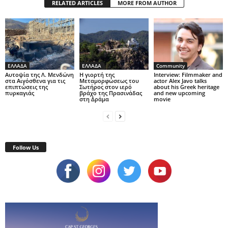
RELATED ARTICLES
MORE FROM AUTHOR
ΕΛΛΑΔΑ
ΕΛΛΑΔΑ
Community
Αυτοψία της Λ. Μενδώνη
Η γιορτή της
Interview: Filmmaker and
στα Αιγόσθενα για τις
Μεταμορφώσεως του
actor Alex Javo talks
επιπτώσεις της
Σωτήρος στον ιερό
about his Greek heritage
πυρκαγιάς
βράχο της Πρασινάδας
and new upcoming
στη Δράμα
movie
Follow Us