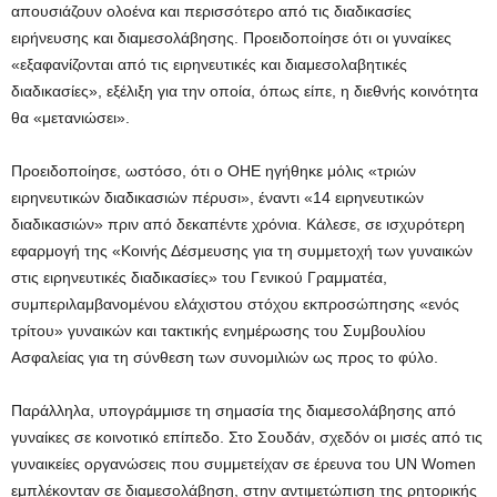
απουσιάζουν ολοένα και περισσότερο από τις διαδικασίες
ειρήνευσης και διαμεσολάβησης. Προειδοποίησε ότι οι γυναίκες
«εξαφανίζονται από τις ειρηνευτικές και διαμεσολαβητικές
διαδικασίες», εξέλιξη για την οποία, όπως είπε, η διεθνής κοινότητα
θα «μετανιώσει».
Προειδοποίησε, ωστόσο, ότι ο ΟΗΕ ηγήθηκε μόλις «τριών
ειρηνευτικών διαδικασιών πέρυσι», έναντι «14 ειρηνευτικών
διαδικασιών» πριν από δεκαπέντε χρόνια. Κάλεσε, σε ισχυρότερη
εφαρμογή της «Κοινής Δέσμευσης για τη συμμετοχή των γυναικών
στις ειρηνευτικές διαδικασίες» του Γενικού Γραμματέα,
συμπεριλαμβανομένου ελάχιστου στόχου εκπροσώπησης «ενός
τρίτου» γυναικών και τακτικής ενημέρωσης του Συμβουλίου
Ασφαλείας για τη σύνθεση των συνομιλιών ως προς το φύλο.
Παράλληλα, υπογράμμισε τη σημασία της διαμεσολάβησης από
γυναίκες σε κοινοτικό επίπεδο. Στο Σουδάν, σχεδόν οι μισές από τις
γυναικείες οργανώσεις που συμμετείχαν σε έρευνα του UN Women
εμπλέκονταν σε διαμεσολάβηση, στην αντιμετώπιση της ρητορικής