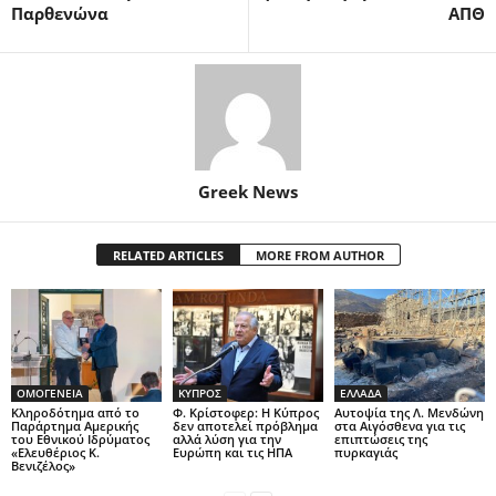
Παρθενώνα
ΑΠΘ
Greek News
RELATED ARTICLES
MORE FROM AUTHOR
ΟΜΟΓΕΝΕΙΑ
ΚΥΠΡΟΣ
ΕΛΛΑΔΑ
Κληροδότημα από το
Φ. Κρίστοφερ: Η Κύπρος
Αυτοψία της Λ. Μενδώνη
Παράρτημα Αμερικής
δεν αποτελεί πρόβλημα
στα Αιγόσθενα για τις
του Εθνικού Ιδρύματος
αλλά λύση για την
επιπτώσεις της
«Ελευθέριος Κ.
Ευρώπη και τις ΗΠΑ
πυρκαγιάς
Βενιζέλος»