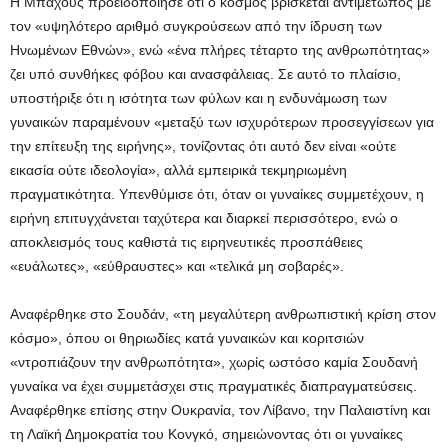
Η Μπάχους προειδοποίησε ότι ο κόσμος βρίσκεται αντιμέτωπος με
τον «υψηλότερο αριθμό συγκρούσεων από την ίδρυση των
Ηνωμένων Εθνών», ενώ «ένα πλήρες τέταρτο της ανθρωπότητας»
ζει υπό συνθήκες φόβου και ανασφάλειας. Σε αυτό το πλαίσιο,
υποστήριξε ότι η ισότητα των φύλων και η ενδυνάμωση των
γυναικών παραμένουν «μεταξύ των ισχυρότερων προσεγγίσεων για
την επίτευξη της ειρήνης», τονίζοντας ότι αυτό δεν είναι «ούτε
εικασία ούτε ιδεολογία», αλλά εμπειρικά τεκμηριωμένη
πραγματικότητα. Υπενθύμισε ότι, όταν οι γυναίκες συμμετέχουν, η
ειρήνη επιτυγχάνεται ταχύτερα και διαρκεί περισσότερο, ενώ ο
αποκλεισμός τους καθιστά τις ειρηνευτικές προσπάθειες
«ευάλωτες», «εύθραυστες» και «τελικά μη σοβαρές».
Αναφέρθηκε στο Σουδάν, «τη μεγαλύτερη ανθρωπιστική κρίση στον
κόσμο», όπου οι θηριωδίες κατά γυναικών και κοριτσιών
«ντροπιάζουν την ανθρωπότητα», χωρίς ωστόσο καμία Σουδανή
γυναίκα να έχει συμμετάσχει στις πραγματικές διαπραγματεύσεις.
Αναφέρθηκε επίσης στην Ουκρανία, τον Λίβανο, την Παλαιστίνη και
τη Λαϊκή Δημοκρατία του Κονγκό, σημειώνοντας ότι οι γυναίκες