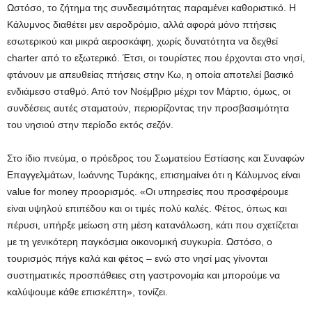
Ωστόσο, το ζήτημα της συνδεσιμότητας παραμένει καθοριστικό. Η
Κάλυμνος διαθέτει μεν αεροδρόμιο, αλλά αφορά μόνο πτήσεις
εσωτερικού και μικρά αεροσκάφη, χωρίς δυνατότητα να δεχθεί
charter από το εξωτερικό. Έτσι, οι τουρίστες που έρχονται στο νησί,
φτάνουν με απευθείας πτήσεις στην Κω, η οποία αποτελεί βασικό
ενδιάμεσο σταθμό. Από τον Νοέμβριο μέχρι τον Μάρτιο, όμως, οι
συνδέσεις αυτές σταματούν, περιορίζοντας την προσβασιμότητα
του νησιού στην περίοδο εκτός σεζόν.
Στο ίδιο πνεύμα, ο πρόεδρος του Σωματείου Εστίασης και Συναφών
Επαγγελμάτων, Ιωάννης Τυράκης, επισημαίνει ότι η Κάλυμνος είναι
value for money προορισμός. «Οι υπηρεσίες που προσφέρουμε
είναι υψηλού επιπέδου και οι τιμές πολύ καλές. Φέτος, όπως και
πέρυσι, υπήρξε μείωση στη μέση κατανάλωση, κάτι που σχετίζεται
με τη γενικότερη παγκόσμια οικονομική συγκυρία. Ωστόσο, ο
τουρισμός πήγε καλά και φέτος – ενώ στο νησί μας γίνονται
συστηματικές προσπάθειες στη γαστρονομία και μπορούμε να
καλύψουμε κάθε επισκέπτη», τονίζει.