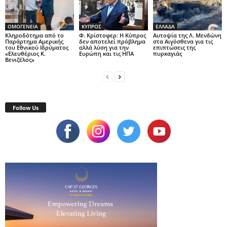
ΟΜΟΓΕΝΕΙΑ
ΚΥΠΡΟΣ
ΕΛΛΑΔΑ
Κληροδότημα από το
Φ. Κρίστοφερ: Η Κύπρος
Αυτοψία της Λ. Μενδώνη
Παράρτημα Αμερικής
δεν αποτελεί πρόβλημα
στα Αιγόσθενα για τις
του Εθνικού Ιδρύματος
αλλά λύση για την
επιπτώσεις της
«Ελευθέριος Κ.
Ευρώπη και τις ΗΠΑ
πυρκαγιάς
Βενιζέλος»
Follow Us