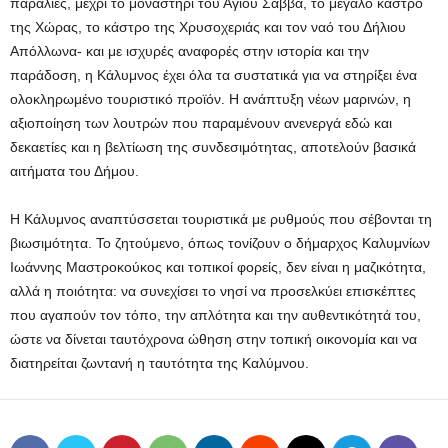
παραλίες, μέχρι το μοναστήρι του Αγίου Σάββα, το μεγάλο κάστρο
της Χώρας, το κάστρο της Χρυσοχεριάς και τον ναό του Δήλιου
Απόλλωνα- και με ισχυρές αναφορές στην ιστορία και την
παράδοση, η Κάλυμνος έχει όλα τα συστατικά για να στηρίξει ένα
ολοκληρωμένο τουριστικό προϊόν. Η ανάπτυξη νέων μαρινών, η
αξιοποίηση των λουτρών που παραμένουν ανενεργά εδώ και
δεκαετίες και η βελτίωση της συνδεσιμότητας, αποτελούν βασικά
αιτήματα του Δήμου.
Η Κάλυμνος αναπτύσσεται τουριστικά με ρυθμούς που σέβονται τη
βιωσιμότητα. Το ζητούμενο, όπως τονίζουν ο δήμαρχος Καλυμνίων
Ιωάννης Μαστροκούκος και τοπικοί φορείς, δεν είναι η μαζικότητα,
αλλά η ποιότητα: να συνεχίσει το νησί να προσελκύει επισκέπτες
που αγαπούν τον τόπο, την απλότητα και την αυθεντικότητά του,
ώστε να δίνεται ταυτόχρονα ώθηση στην τοπική οικονομία και να
διατηρείται ζωντανή η ταυτότητα της Καλύμνου.