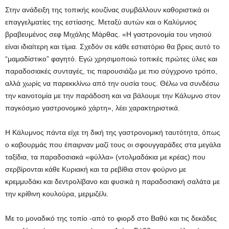
Στην ανάδειξη της τοπικής κουζίνας συμβάλλουν καθοριστικά οι
επαγγελματίες της εστίασης. Μεταξύ αυτών και ο Καλύμνιος
βραβευμένος σεφ Μιχάλης Μάρθας. «Η γαστρονομία του νησιού
είναι ιδιαίτερη και τίμια. Σχεδόν σε κάθε εστιατόριο θα βρεις αυτό το
“μαμαδίστικο” φαγητό. Εγώ χρησιμοποιώ τοπικές πρώτες ύλες και
παραδοσιακές συνταγές, τις παρουσιάζω με πιο σύγχρονο τρόπο,
αλλά χωρίς να παρεκκλίνω από την ουσία τους. Θέλω να συνδέσω
την καινοτομία με την παράδοση και να βάλουμε την Κάλυμνο στον
παγκόσμιο γαστρονομικό χάρτη», λέει χαρακτηριστικά.
Η Κάλυμνος πάντα είχε τη δική της γαστρονομική ταυτότητα, όπως
ο καβουρμάς που έπαιρναν μαζί τους οι σφουγγαράδες στα μεγάλα
ταξίδια, τα παραδοσιακά «φύλλα» (ντολμαδάκια με κρέας) που
σερβίρονται κάθε Κυριακή και τα ρεβίθια στον φούρνο με
κρεμμυδάκι και δεντρολίβανο και φυσικά η παραδοσιακή σαλάτα με
την κρίθινη κουλούρα, μερμιζέλι.
Με το μοναδικό της τοπίο -από το φιορδ στο Βαθύ και τις δεκάδες