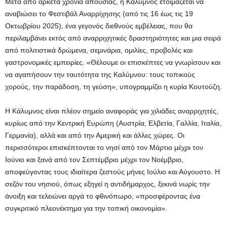
Μετά από αρκετά χρόνια απουσίας, η Κάλυμνος ετοιμάζεται να
αναβιώσει το Φεστιβάλ Αναρρίχησης (από τις 16 έως τις 19
Οκτωβρίου 2025), ένα γεγονός διεθνούς εμβέλειας, που θα
περιλαμβάνει εκτός από αναρριχητικές δραστηριότητες και μια σειρά
από πολιτιστικά δρώμενα, σεμινάρια, ομιλίες, προβολές και
γαστρονομικές εμπειρίες. «Θέλουμε οι επισκέπτες να γνωρίσουν και
να αγαπήσουν την ταυτότητα της Καλύμνου: τους τοπικούς
χορούς, την παράδοση, τη γεύση», υπογραμμίζει η κυρία Κουτούζη.
Η Κάλυμνος είναι πλέον σημείο αναφοράς για χιλιάδες αναρριχητές,
κυρίως από την Κεντρική Ευρώπη (Αυστρία, Ελβετία, Γαλλία, Ιταλία,
Γερμανία), αλλά και από την Αμερική και άλλες χώρες. Οι
περισσότεροι επισκέπτονται το νησί από τον Μάρτιο μέχρι τον
Ιούνιο και ξανά από τον Σεπτέμβριο μέχρι τον Νοέμβριο,
αποφεύγοντας τους ιδιαίτερα ζεστούς μήνες Ιούλιο και Αύγουστο. Η
σεζόν του νησιού, όπως εξηγεί η αντιδήμαρχος, ξεκινά νωρίς την
άνοιξη και τελειώνει αργά το φθινόπωρο, «προσφέροντας ένα
συγκριτικό πλεονέκτημα για την τοπική οικονομία».