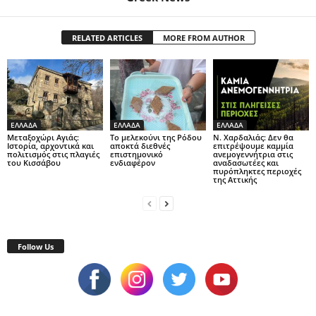
RELATED ARTICLES
MORE FROM AUTHOR
ΕΛΛΑΔΑ
ΕΛΛΑΔΑ
ΕΛΛΑΔΑ
Μεταξοχώρι Αγιάς:
Το μελεκούνι της Ρόδου
Ν. Χαρδαλιάς: Δεν θα
Ιστορία, αρχοντικά και
αποκτά διεθνές
επιτρέψουμε καμμία
πολιτισμός στις πλαγιές
επιστημονικό
ανεμογεννήτρια στις
του Κισσάβου
ενδιαφέρον
αναδασωτέες και
πυρόπληκτες περιοχές
της Αττικής
Follow Us