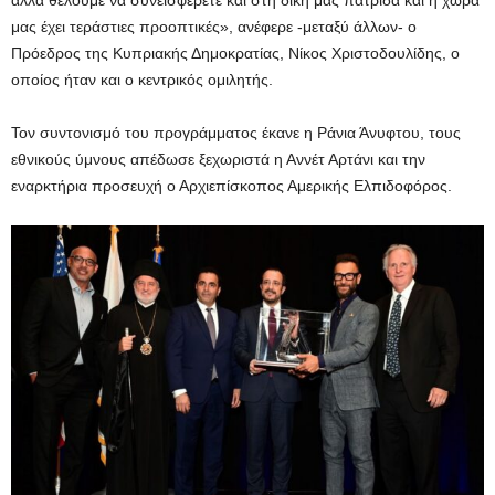
αλλά θέλουμε να συνεισφέρετε και στη δική μας πατρίδα και η χώρα
μας έχει τεράστιες προοπτικές», ανέφερε -μεταξύ άλλων- ο
Πρόεδρος της Κυπριακής Δημοκρατίας, Νίκος Χριστοδουλίδης, ο
οποίος ήταν και ο κεντρικός ομιλητής.
Τον συντονισμό του προγράμματος έκανε η Ράνια Άνυφτου, τους
εθνικούς ύμνους απέδωσε ξεχωριστά η Αννέτ Αρτάνι και την
εναρκτήρια προσευχή ο Αρχιεπίσκοπος Αμερικής Ελπιδοφόρος.