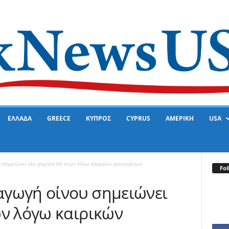
ΕΛΛΑΔΑ
GREECE
ΚΥΠΡΟΣ
CYPRUS
ΑΜΕΡΙΚΗ
USA
 σημειώνει νέο χαμηλό 60 ετών λόγω καιρικών φαινομένων
Fol
γωγή οίνου σημειώνει
ών λόγω καιρικών