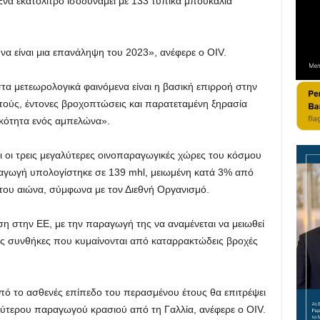
Ένα εκατόλιτρο ισοδυναμεί με 133 τυπικά μπουκάλια
να είναι μια επανάληψη του 2023», ανέφερε ο OIV.
τα μετεωρολογικά φαινόμενα είναι η βασική επιρροή στην
ούς, έντονες βροχοπτώσεις και παρατεταμένη ξηρασία
κότητα ενός αμπελώνα».
οι τρεις μεγαλύτερες οινοπαραγωγικές χώρες του κόσμου
παραγωγή υπολογίστηκε σε 139 mhl, μειωμένη κατά 3% από
του αιώνα, σύμφωνα με τον Διεθνή Οργανισμό.
η στην ΕΕ, με την παραγωγή της να αναμένεται να μειωθεί
ικές συνθήκες που κυμαίνονται από καταρρακτώδεις βροχές
πό το ασθενές επίπεδο του περασμένου έτους θα επιτρέψει
λύτερου παραγωγού κρασιού από τη Γαλλία, ανέφερε ο OIV.