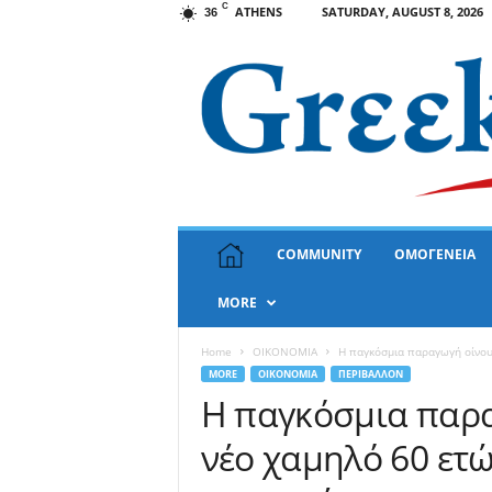
C
ATHENS
SATURDAY, AUGUST 8, 2026
36
G
COMMUNITY
ΟΜΟΓΕΝΕΙΑ
r
e
MORE
e
k
N
Home
OIKONOMIA
Η παγκόσμια παραγωγή οίνου
e
MORE
OIKONOMIA
ΠΕΡΙΒΑΛΛΟΝ
w
Η παγκόσμια παρα
s
νέο χαμηλό 60 ετ
U
S
A