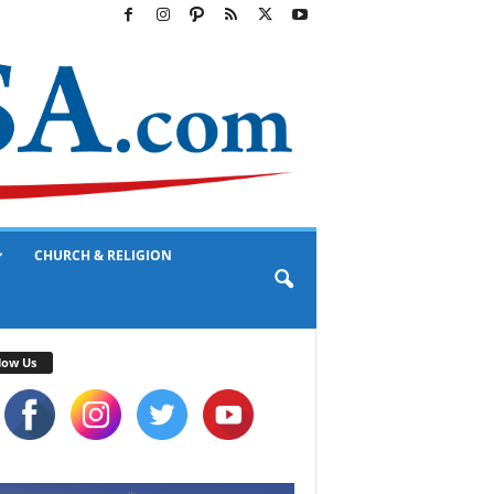
CHURCH & RELIGION
low Us