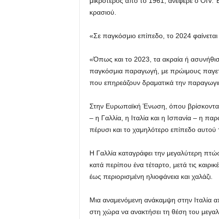
μικρότερος από το 1961, ανέφερε ο OIV. 
κρασιού.
«Σε παγκόσμιο επίπεδο, το 2024 φαίνεται 
«Όπως και το 2023, τα ακραία ή ασυνήθισ
παγκόσμια παραγωγή, με πρώιμους παγετ
που επηρεάζουν δραματικά την παραγωγι
Στην Ευρωπαϊκή Ένωση, όπου βρίσκονται 
– η Γαλλία, η Ιταλία και η Ισπανία – η 
πέρυσι και το χαμηλότερο επίπεδο αυτού 
Η Γαλλία καταγράφει την μεγαλύτερη πτώσ
κατά περίπου ένα τέταρτο, μετά τις καιρ
έως περιορισμένη ηλιοφάνεια και χαλάζι.
Μια αναμενόμενη ανάκαμψη στην Ιταλία α
στη χώρα να ανακτήσει τη θέση του μεγα