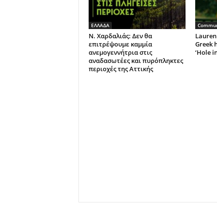
ΕΛΛΑΔΑ
Commun
Ν. Χαρδαλιάς: Δεν θα
Lauren 
επιτρέψουμε καμμία
Greek h
ανεμογεννήτρια στις
‘Hole i
αναδασωτέες και πυρόπληκτες
περιοχές της Αττικής