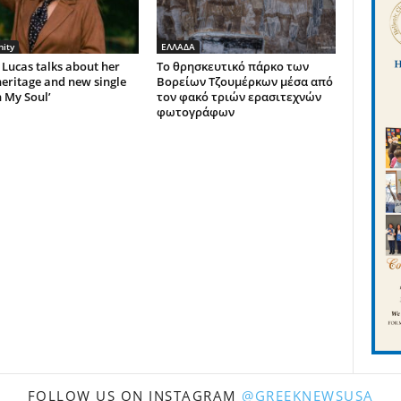
ity
ΕΛΛΑΔΑ
Lucas talks about her
Το θρησκευτικό πάρκο των
eritage and new single
Βορείων Τζουμέρκων μέσα από
n My Soul’
τον φακό τριών ερασιτεχνών
φωτογράφων
FOLLOW US ON INSTAGRAM
@GREEKNEWSUSA