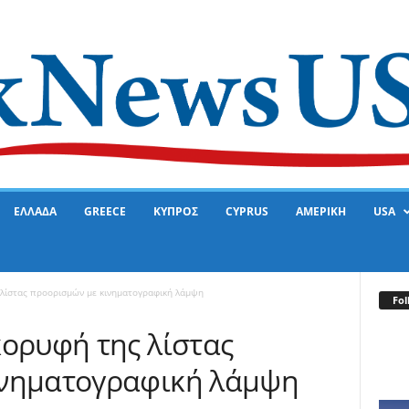
ΕΛΛΑΔΑ
GREECE
ΚΥΠΡΟΣ
CYPRUS
ΑΜΕΡΙΚΗ
USA
 λίστας προορισμών με κινηματογραφική λάμψη
Fol
κορυφή της λίστας
ινηματογραφική λάμψη