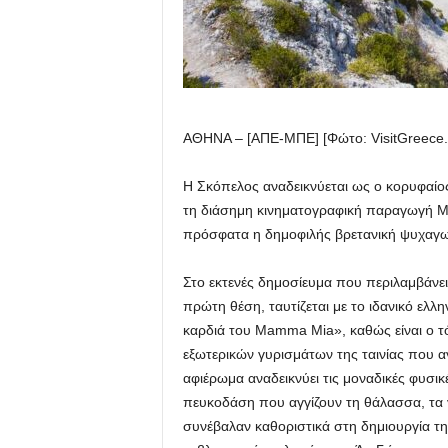
ΑΘΗΝΑ – [ΑΠΕ-ΜΠΕ] [Φώτο: VisitGreece.
Η Σκόπελος αναδεικνύεται ως ο κορυφαίος
τη διάσημη κινηματογραφική παραγωγή 
πρόσφατα η δημοφιλής βρετανική ψυχαγωγ
Στο εκτενές δημοσίευμα που περιλαμβάνε
πρώτη θέση, ταυτίζεται με το ιδανικό ελλην
καρδιά του Mamma Mia», καθώς είναι ο 
εξωτερικών γυρισμάτων της ταινίας που 
αφιέρωμα αναδεικνύει τις μοναδικές φυσικ
πευκοδάση που αγγίζουν τη θάλασσα, τα 
συνέβαλαν καθοριστικά στη δημιουργία της