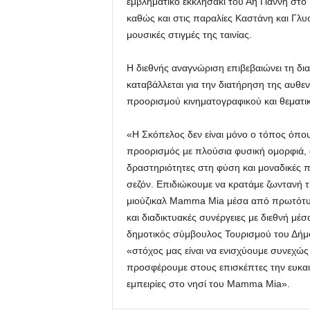
εμβληματικό εκκλησάκι του Άη Γιάννη στο
καθώς και στις παραλίες Καστάνη και Γλυσ
μουσικές στιγμές της ταινίας.
Η διεθνής αναγνώριση επιβεβαιώνει τη δ
καταβάλλεται για την διατήρηση της αυθεν
προορισμού κινηματογραφικού και θεματι
«Η Σκόπελος δεν είναι μόνο ο τόπος όπου 
προορισμός με πλούσια φυσική ομορφιά, α
δραστηριότητες στη φύση και μοναδικές π
σεζόν. Επιδιώκουμε να κρατάμε ζωντανή 
μιούζικαλ Mamma Mia μέσα από πρωτότυπ
και διαδικτυακές συνέργειες με διεθνή μέ
δημοτικός σύμβουλος Τουρισμού του Δήμ
«στόχος μας είναι να ενισχύουμε συνεχώς
προσφέρουμε στους επισκέπτες την ευκαι
εμπειρίες στο νησί του Mamma Mia».