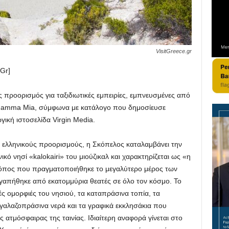
VisitGreece.gr
Gr]
 προορισμός για ταξιδιωτικές εμπειρίες, εμπνευσμένες από
Mamma Mia, σύμφωνα με κατάλογο που δημοσίευσε
ική ιστοσελίδα Virgin Media.
ι ελληνικούς προορισμούς, η Σκόπελος καταλαμβάνει την
ικό νησί «kalokairi» του μιούζικαλ και χαρακτηρίζεται ως «η
τόπος που πραγματοποιήθηκε το μεγαλύτερο μέρος των
αγαπήθηκε από εκατομμύρια θεατές σε όλο τον κόσμο. Το
ές ομορφιές του νησιού, τα καταπράσινα τοπία, τα
γαλαζοπράσινα νερά και τα γραφικά εκκλησάκια που
 ατμόσφαιρας της ταινίας. Ιδιαίτερη αναφορά γίνεται στο