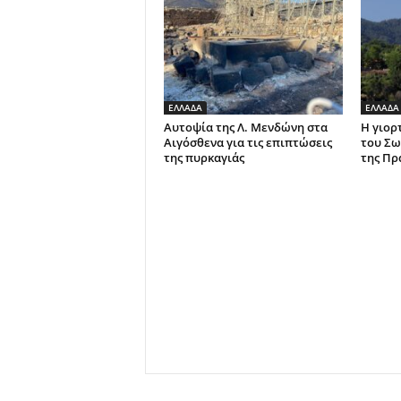
ΕΛΛΑΔΑ
ΕΛΛΑΔΑ
Αυτοψία της Λ. Μενδώνη στα
Η γιορ
Αιγόσθενα για τις επιπτώσεις
του Σω
της πυρκαγιάς
της Πρ