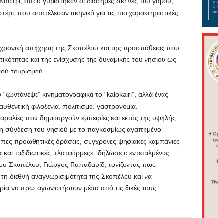
 Καστρί, όπου γυρίστηκαν οι διάσημες σκηνές του γάμου,
τέρι, που αποτέλεσαν σκηνικό για τις πιο χαρακτηριστικές
ιαχρονική απήχηση της Σκοπέλου και της προσπάθειας που
τικότητας και της ενίσχυσης της δυναμικής του νησιού ως
κού τουρισμού.
“ζωντάνεψε” κινηματογραφικά το “kalokairi”, αλλά ένας
υθεντική φιλοξενία, πολιτισμό, γαστρονομία,
αραλίες που δημιουργούν εμπειρίες και εκτός της υψηλής
τη σύνδεση του νησιού με το παγκοσμίως αγαπημένο
ες προωθητικές δράσεις, σύγχρονες ψηφιακές καμπάνιες
σα και ταξιδιωτικές πλατφόρμες», δήλωσε ο εντεταλμένος
ου Σκοπέλου, Γιώργος Παπαδαυίδ, τονίζοντας πως
 τη διεθνή αναγνωρισιμότητα της Σκοπέλου και να
ρία να πρωταγωνιστήσουν μέσα από τις δικές τους