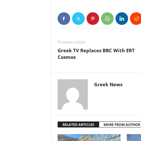
Previous article
Greek TV Replaces BBC With ERT
Cosmos
Greek News
RELATED ARTICLES
MORE FROM AUTHOR