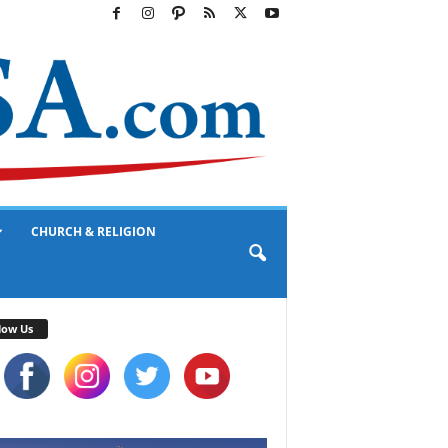
CHURCH & RELIGION
low Us