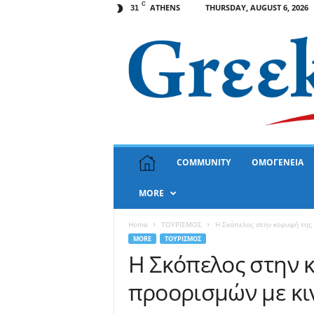
C
ATHENS
THURSDAY, AUGUST 6, 2026
31
G
COMMUNITY
ΟΜΟΓΕΝΕΙΑ
r
e
MORE
e
k
N
Home
ΤΟΥΡΙΣΜΟΣ
Η Σκόπελος στην κορυφή της
e
MORE
ΤΟΥΡΙΣΜΟΣ
w
Η Σκόπελος στην 
s
προορισμών με κ
U
S
A