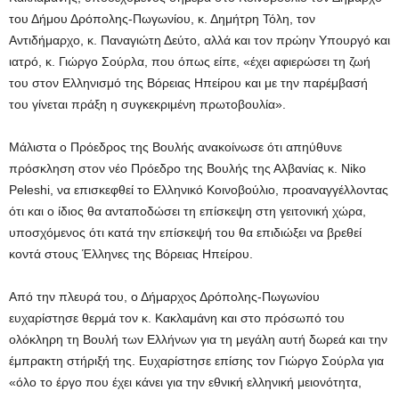
του Δήμου Δρόπολης-Πωγωνίου, κ. Δημήτρη Τόλη, τον
Αντιδήμαρχο, κ. Παναγιώτη Δεύτο, αλλά και τον πρώην Υπουργό και
ιατρό, κ. Γιώργο Σούρλα, που όπως είπε, «έχει αφιερώσει τη ζωή
του στον Ελληνισμό της Βόρειας Ηπείρου και με την παρέμβασή
του γίνεται πράξη η συγκεκριμένη πρωτοβουλία».
Μάλιστα ο Πρόεδρος της Βουλής ανακοίνωσε ότι απηύθυνε
πρόσκληση στον νέο Πρόεδρο της Βουλής της Αλβανίας κ. Niko
Peleshi, να επισκεφθεί το Ελληνικό Κοινοβούλιο, προαναγγέλλοντας
ότι και ο ίδιος θα ανταποδώσει τη επίσκεψη στη γειτονική χώρα,
υποσχόμενος ότι κατά την επίσκεψή του θα επιδιώξει να βρεθεί
κοντά στους Έλληνες της Βόρειας Ηπείρου.
Από την πλευρά του, ο Δήμαρχος Δρόπολης-Πωγωνίου
ευχαρίστησε θερμά τον κ. Κακλαμάνη και στο πρόσωπό του
ολόκληρη τη Βουλή των Ελλήνων για τη μεγάλη αυτή δωρεά και την
έμπρακτη στήριξή της. Ευχαρίστησε επίσης τον Γιώργο Σούρλα για
«όλο το έργο που έχει κάνει για την εθνική ελληνική μειονότητα,