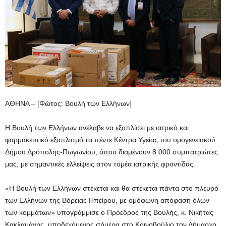
ΑΘΗΝΑ – [Φώτος: Βουλή των Ελλήνων]
Η Βουλή των Ελλήνων ανέλαβε να εξοπλίσει με ιατρικό και
φαρμακευτικό εξοπλισμό τα πέντε Κέντρα Υγείας του ομογενειακού
Δήμου Δρόπολης-Πωγωνίου, όπου διαμένουν 8.000 συμπατριώτες
μας, με σημαντικές ελλείψεις στον τομέα ιατρικής φροντίδας.
«Η Βουλή των Ελλήνων στέκεται και θα στέκεται πάντα στο πλευρό
των Ελλήνων της Βόρειας Ηπείρου, με ομόφωνη απόφαση όλων
των κομμάτων» υπογράμμισε ο Πρόεδρος της Βουλής, κ. Νικήτας
Κακλαμάνης, υποδεχόμενος σήμερα στο Κοινοβούλιο τον Δήμαρχο