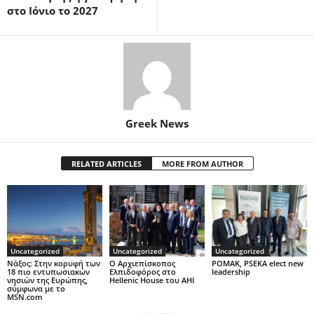
στο Ιόνιο το 2027
Greek News
RELATED ARTICLES
MORE FROM AUTHOR
Uncategorized
Uncategorized
Uncategorized
Νάξος: Στην κορυφή των
Ο Αρχιεπίσκοπος
POMAK, PSEKA elect new
18 πιο εντυπωσιακών
Ελπιδοφόρος στο
leadership
νησιών της Ευρώπης,
Hellenic House του ΑΗΙ
σύμφωνα με το
MSN.com