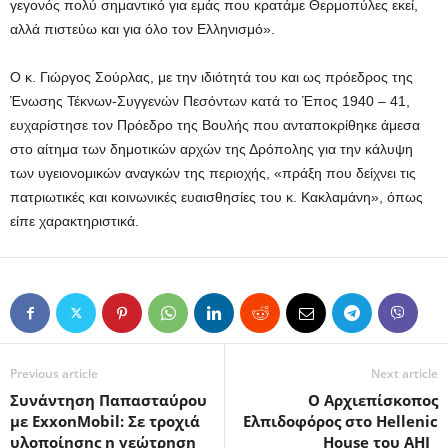
γεγονός πολύ σημαντικό για εμάς που κρατάμε Θερμοπύλες εκεί,
αλλά πιστεύω και για όλο τον Ελληνισμό».
Ο κ. Γιώργος Σούρλας, με την ιδιότητά του και ως πρόεδρος της
Ένωσης Τέκνων-Συγγενών Πεσόντων κατά το Έπος 1940 – 41,
ευχαρίστησε τον Πρόεδρο της Βουλής που ανταποκρίθηκε άμεσα
στο αίτημα των δημοτικών αρχών της Δρόπολης για την κάλυψη
των υγειονομικών αναγκών της περιοχής, «πράξη που δείχνει τις
πατριωτικές και κοινωνικές ευαισθησίες του κ. Κακλαμάνη», όπως
είπε χαρακτηριστικά.
Previous article
Next article
Συνάντηση Παπασταύρου
Ο Αρχιεπίσκοπος
με ExxonMobil: Σε τροχιά
Ελπιδοφόρος στο Hellenic
υλοποίησης η γεώτρηση
House του ΑΗΙ