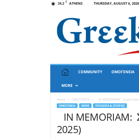
C
ATHENS
THURSDAY, AUGUST 6, 202
34.2
G
COMMUNITY
ΟΜΟΓΕΝΕΙΑ
r
e
MORE
e
k
N
Home
ΟΜΟΓΕΝΕΙΑ
IN MEMORIAM: Σοφία Κοκκο
e
ΟΜΟΓΕΝΕΙΑ
MORE
ΠΡΟΣΩΠΑ & ΙΣΤΟΡΙΕΣ
w
IN MEMORIAM: Σο
s
2025)
U
S
A