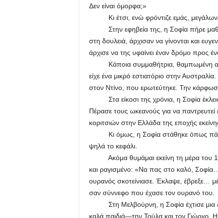
Δεν είναι όμορφα;»
Κι έτσι, ενώ φρόντιζε εμάς, μεγάλωνε σ
Στην εφηβεία της, η Σοφία πήρε μαθήμα
στη δουλειά, άρχισαν να γίνονται και ευγε
άρχισε να της υφαίνει έναν δρόμο προς έ
Κάποια συμμαθήτρια, θαμπωμένη από το
είχε ένα μικρό εστιατόριο στην Αυστραλί
στον Ντίνο, που ερωτεύτηκε. Την κάρφωσε
Στα είκοσι της χρόνια, η Σοφία έκλεισε 
Πέρασε τους ωκεανούς για να παντρευτεί 
κοριτσιών στην Ελλάδα της εποχής εκείνη
Κι όμως, η Σοφία στάθηκε όπως πάντα:
ψηλά το κεφάλι.
Ακόμα θυμάμαι εκείνη τη μέρα του 1958
και ραγισμένο: «Να πας στο καλό, Σοφία…
ουρανός σκοτείνιασε. Έκλαψε, έβρεξε… μέ
σαν σύννεφο που έχασε τον ουρανό του.
Στη Μελβούρνη, η Σοφία έχτισε μια ζωή
καλά παιδιά—την Τούλα και τον Γιώργο. Η 