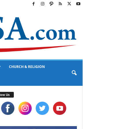
CHURCH & RELIGION
low Us