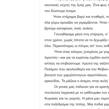
σκοτεινές νύχτες της ζωής μας. Ένα φως
του δώσουμε όνομα.
Ήταν στήριγμα βαρύ και σταθερό, που 
όλα γύρω έμοιαζαν να γκρεμίζονται. Ήταν
βρούμε καταφύγιο, σκιά, ανάσα.
Γεννηθήκαμε μέσα στη στέρηση, σ’ ένα 
στον χρόνο, χωρίς τίποτα να το ξεχωρίζει 
όλοι. Περισσότερες οι πέτρες απ’ τους αν
Ήταν ένας κόσμος χτισμένος με γυμνά χέ
λιγοστές—και για τα κορίτσια σχεδόν αν
απλώς να επιβιώσουμε: πρώτα της ναζιστ
Πολέμου που ακολούθησε και του Φόβου—
βουητά των χαμηλόπτητων αεροπλάνων, π
αρκούδας. Τα μάζευε ο άνεμος στην αυλή 
Οι γονείς μας πάλευαν για να κρατήσου
πουλούσε λαχανικά με το γαϊδουράκι του 
Κυριακές και τις γιορτές. Η μάνα μας πε
στα πεζοδρόμια της πόλης. Μια ποδιά γεμ