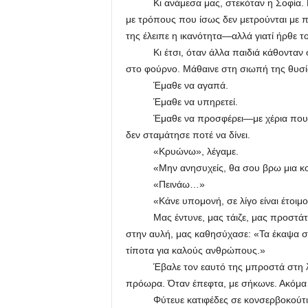
Κι ανάμεσα μας, στεκόταν η Σοφία. Η π
με τρόπους που ίσως δεν μετρούνται με πτυ
της έλειπε η ικανότητα—αλλά γιατί ήρθε
Κι έτσι, όταν άλλα παιδιά κάθονταν σε
στο φούρνο. Μάθαινε στη σιωπή της θυσί
Έμαθε να αγαπά.
Έμαθε να υπηρετεί.
Έμαθε να προσφέρει—με χέρια που δεν
δεν σταμάτησε ποτέ να δίνει.
«Κρυώνω», λέγαμε.
«Μην ανησυχείς, θα σου βρω μια κου
«Πεινάω…»
«Κάνε υπομονή, σε λίγο είναι έτοιμος
Μας έντυνε, μας τάιζε, μας προστάτευ
στην αυλή, μας καθησύχασε: «Τα έκαψα σ
τίποτα για καλούς ανθρώπους.»
Έβαλε τον εαυτό της μπροστά στη λύπη,
πρόωρα. Όταν έπεφτα, με σήκωνε. Ακόμα κ
Φύτευε κατιφέδες σε κονσερβοκούτια γι