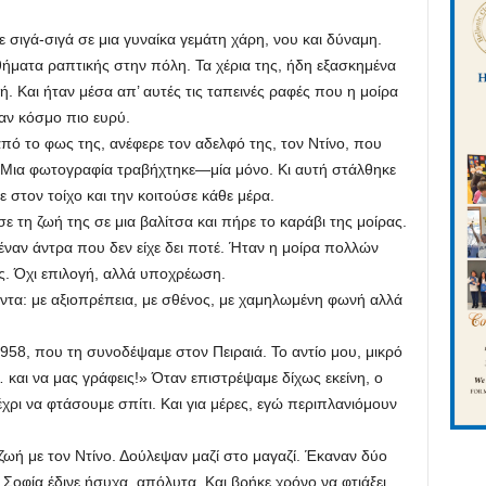
ιγά-σιγά σε μια γυναίκα γεμάτη χάρη, νου και δύναμη.
τα ραπτικής στην πόλη. Τα χέρια της, ήδη εξασκημένα
νή. Και ήταν μέσα απ’ αυτές τις ταπεινές ραφές που η μοίρα
ναν κόσμο πιο ευρύ.
 φως της, ανέφερε τον αδελφό της, τον Ντίνο, που
α. Μια φωτογραφία τραβήχτηκε—μία μόνο. Κι αυτή στάλθηκε
 στον τοίχο και την κοιτούσε κάθε μέρα.
τη ζωή της σε μια βαλίτσα και πήρε το καράβι της μοίρας.
έναν άντρα που δεν είχε δει ποτέ. Ήταν η μοίρα πολλών
ς. Όχι επιλογή, αλλά υποχρέωση.
 με αξιοπρέπεια, με σθένος, με χαμηλωμένη φωνή αλλά
, που τη συνοδέψαμε στον Πειραιά. Το αντίο μου, μικρό
 και να μας γράφεις!» Όταν επιστρέψαμε δίχως εκείνη, ο
χρι να φτάσουμε σπίτι. Και για μέρες, εγώ περιπλανιόμουν
 με τον Ντίνο. Δούλεψαν μαζί στο μαγαζί. Έκαναν δύο
Σοφία έδινε ήσυχα, απόλυτα. Και βρήκε χρόνο να φτιάξει