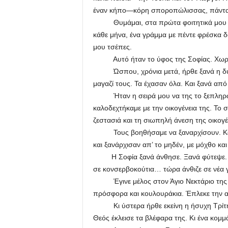
έναν κήπο—κόρη σποροπώλισσας, πάντα
Θυμάμαι, στα πρώτα φοιτητικά μου χρόνι
κάθε μήνα, ένα γράμμα με πέντε φρέσκα δολ
μου τσέπες.
Αυτό ήταν το ύφος της Σοφίας. Χωρί
Ώσπου, χρόνια μετά, ήρθε ξανά η δυσκ
μαγαζί τους. Τα έχασαν όλα. Και ξανά από
Ήταν η σειρά μου να της το ξεπληρώσω
καλοδεχτήκαμε με την οικογένεια της. Το 
ζεστασιά και τη σιωπηλή άνεση της οικογέ
Τους βοηθήσαμε να ξαναρχίσουν. Και το
και ξανάρχισαν απ’ το μηδέν, με μόχθο και
Η Σοφία ξανά άνθησε. Ξανά φύτεψε. Το 
σε κονσερβοκούτια… τώρα άνθιζε σε νέα 
Έγινε μέλος στον Άγιο Νεκτάριο της εν
πρόσφορα και κουλουράκια. Έπλεκε την α
Κι ύστερα ήρθε εκείνη η ήσυχη Τρίτη—η
Θεός έκλεισε τα βλέφαρα της. Κι ένα κομμά