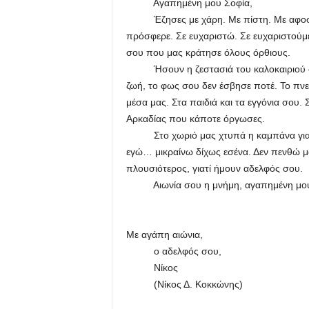
Αγαπημένη μου Σοφία,
Έζησες με χάρη. Με πίστη. Με αφοσίω
πρόσφερε. Σε ευχαριστώ. Σε ευχαριστούμε.
σου που μας κράτησε όλους όρθιους.
Ήσουν η ζεστασιά του καλοκαιριού στο
ζωή, το φως σου δεν έσβησε ποτέ. Το πν
μέσα μας. Στα παιδιά και τα εγγόνια σου.
Αρκαδίας που κάποτε όργωσες.
Στο χωριό μας χτυπά η καμπάνα για σέν
εγώ… μικραίνω δίχως εσένα. Δεν πενθώ μ
πλουσιότερος, γιατί ήμουν αδελφός σου.
Αιωνία σου η μνήμη, αγαπημένη μου αδε
Με αγάπη αιώνια,
ο αδελφός σου,
Νίκος
(Νίκος Δ. Κοκκώνης)