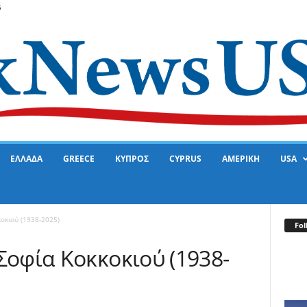
6
ΕΛΛΑΔΑ
GREECE
ΚΥΠΡΟΣ
CYPRUS
ΑΜΕΡΙΚΗ
USA
κιού (1938-2025)
Fol
φία Κοκκοκιού (1938-