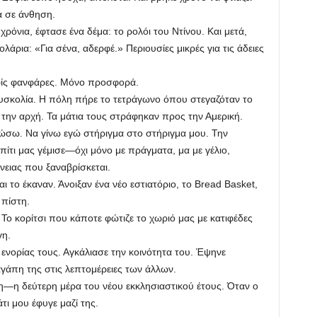
 σε άνθηση.
α, έφτασε ένα δέμα: το ρολόι του Ντίνου. Και μετά,
άρια: «Για σένα, αδερφέ.» Περιουσίες μικρές για τις άδειες
ς φανφάρες. Μόνο προσφορά.
ολία. Η πόλη πήρε το τετράγωνο όπου στεγαζόταν το
 την αρχή. Τα μάτια τους στράφηκαν προς την Αμερική.
. Να γίνω εγώ στήριγμα στο στήριγμα μου. Την
σπίτι μας γέμισε—όχι μόνο με πράγματα, μα με γέλιο,
νειας που ξαναβρίσκεται.
 έκαναν. Άνοιξαν ένα νέο εστιατόριο, το Bread Basket,
 πίστη.
κορίτσι που κάποτε φώτιζε το χωριό μας με κατιφέδες
γη.
ορίας τους. Αγκάλιασε την κοινότητα του. Έψηνε
γάπη της στις λεπτομέρειες των άλλων.
 δεύτερη μέρα του νέου εκκλησιαστικού έτους. Όταν ο
τι μου έφυγε μαζί της.