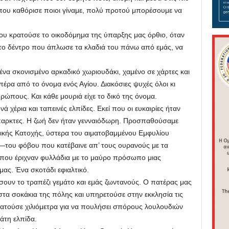
 που καθόρισε ποιοι γίναμε, πολύ προτού μπορέσουμε να
κρατούσε το οικοδόμημα της ύπαρξης μας όρθιο, όταν
 το δέντρο που άπλωσε τα κλαδιά του πάνω από εμάς, να
σκονισμένο αρκαδικό χωριουδάκι, χαμένο σε χάρτες και
πέρα από το όνομα ενός Αγίου. Διακόσιες ψυχές όλοι κι
θρώπους. Και κάθε μουριά είχε το δικό της όνομα.
ρια και ταπεινές ελπίδες. Εκεί που οι ευκαιρίες ήταν
ύπαρκτες. Η ζωή δεν ήταν γενναιόδωρη. Προσπαθούσαμε
ικής Κατοχής, ύστερα του αιματοβαμμένου Εμφυλίου
του φόβου που κατέβαινε απ’ τους ουρανούς με τα
ου έριχναν φυλλάδια με το μαύρο πρόσωπο μιας
μας. Ένα σκοτάδι εφιαλτικό.
ν το τραπέζι γεμάτο και εμάς ζωντανούς. Ο πατέρας μας
στα σοκάκια της πόλης και υπηρετούσε στην εκκλησία τις
ρπατούσε χιλιόμετρα για να πουλήσει σπόρους λουλουδιών
άτη ελπίδα.