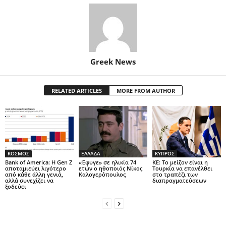
Greek News
RELATED ARTICLES
MORE FROM AUTHOR
ΚΟΣΜΟΣ
ΕΛΛΑΔΑ
ΚΥΠΡΟΣ
Bank of America: Η Gen Z
«Έφυγε» σε ηλικία 74
ΚΕ: Το μείζον είναι η
αποταμιεύει λιγότερο
ετών ο ηθοποιός Νίκος
Τουρκία να επανέλθει
από κάθε άλλη γενιά,
Καλογερόπουλος
στο τραπέζι των
αλλά συνεχίζει να
διαπραγματεύσεων
ξοδεύει