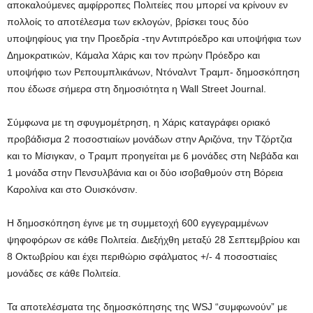
αποκαλούμενες αμφίρροπες Πολιτείες που μπορεί να κρίνουν εν
πολλοίς το αποτέλεσμα των εκλογών, βρίσκει τους δύο
υποψηφίους για την Προεδρία -την Αντιπρόεδρο και υποψήφια των
Δημοκρατικών, Κάμαλα Χάρις και τον πρώην Πρόεδρο και
υποψήφιο των Ρεπουμπλικάνων, Ντόναλντ Τραμπ- δημοσκόπηση
που έδωσε σήμερα στη δημοσιότητα η Wall Street Journal.
Σύμφωνα με τη σφυγμομέτρηση, η Χάρις καταγράφει οριακό
προβάδισμα 2 ποσοστιαίων μονάδων στην Αριζόνα, την Τζόρτζια
και το Μίσιγκαν, ο Τραμπ προηγείται με 6 μονάδες στη Νεβάδα και
1 μονάδα στην Πενσυλβάνια και οι δύο ισοβαθμούν στη Βόρεια
Καρολίνα και στο Ουισκόνσιν.
Η δημοσκόπηση έγινε με τη συμμετοχή 600 εγγεγραμμένων
ψηφοφόρων σε κάθε Πολιτεία. Διεξήχθη μεταξύ 28 Σεπτεμβρίου και
8 Οκτωβρίου και έχει περιθώριο σφάλματος +/- 4 ποσοστιαίες
μονάδες σε κάθε Πολιτεία.
Τα αποτελέσματα της δημοσκόπησης της WSJ “συμφωνούν” με