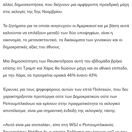
άλλες δημοσκοπήσεις που δείχνουν μια αμφίρροπη προεδρική μάχη
στις εκλογές της 5ης Νοεμβρίου.
Τα ζητήματα για τα οποία ανησυχούν οι Αμερικανοί και με βάση αυτά
καλούνται να επιλέξουν μεταξύ των δύο υποψηφίων, είναι η
οικονομία, το μεταναστευτικό, τα δικαιώματα των γυναικών και οι
δημοκρατικές αξίες του έθνους.
Μια δημοσκόπηση των Reuters/Ipsos αυτή την εβδομάδα βρήκε
επίσης ότι Τραμπ και Χάρις θα δώσουν μάχη και σε εθνικό επίπεδο,
με την Χάρις να προηγείται οριακά 46% έναντι 43%.
Έρευνες για τους ψηφοφόρους αυτών των επτά Πολιτειών, που δεν
χαρακτηρίζονται προπύργια ούτε των Δημοκρατικών ούτε των
Ρεπουμπλικάνων και κρίνουν στην πραγματικότητα το εκλογικό
αποτέλεσμα, είναι μια σημαντική ένδειξη της εκλογικής τάσης.
«Αυτό είναι μια ισοπαλία», είπε στη WSJ ο Ρεπουμπλικανός
δημοσκόπος Ντέιβιντ Λι, ο οποίος διεξήγαγε την έρευνα μαζί με τον