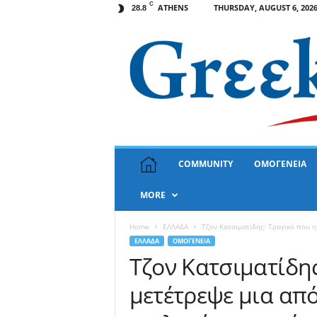
C
ATHENS
THURSDAY, AUGUST 6, 202
28.8
G
COMMUNITY
ΟΜΟΓΕΝΕΙΑ
r
e
MORE
e
k
N
Home
ΕΛΛΑΔΑ
Τζον Κατσιματίδης: Tραγικό που η 
e
ΕΛΛΑΔΑ
ΟΜΟΓΕΝΕΙΑ
w
Τζον Κατσιματίδης
s
μετέτρεψε μια από
U
S
A