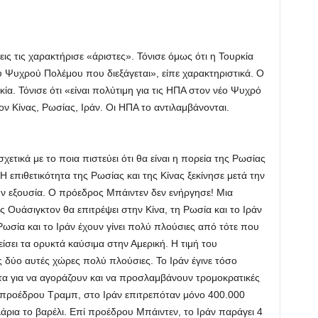
εις τις χαρακτήρισε «άριστες». Τόνισε όμως ότι η Τουρκία
υ Ψυχρού Πολέμου που διεξάγεται», είπε χαρακτηριστικά. Ο
κία. Τόνισε ότι «είναι πολύτιμη για τις ΗΠΑ στον νέο Ψυχρό
ν Κίνας, Ρωσίας, Ιράν. Οι ΗΠΑ το αντιλαμβάνονται.
ετικά με το ποια πιστεύει ότι θα είναι η πορεία της Ρωσίας
Η επιθετικότητα της Ρωσίας και της Κίνας ξεκίνησε μετά την
εξουσία. Ο πρόεδρος Μπάιντεν δεν ενήργησε! Μια
 Ουάσιγκτον θα επιτρέψει στην Κίνα, τη Ρωσία και το Ιράν
Ρωσία και το Ιράν έχουν γίνει πολύ πλούσιες από τότε που
ει τα ορυκτά καύσιμα στην Αμερική. Η τιμή του
ις δύο αυτές χώρες πολύ πλούσιες. Το Ιράν έγινε τόσο
α για να αγοράζουν και να προσλαμβάνουν τρομοκρατικές
ί προέδρου Τραμπ, στο Ιράν επιτρεπόταν μόνο 400.000
άρια το βαρέλι. Επί προέδρου Μπάιντεν, το Ιράν παράγει 4