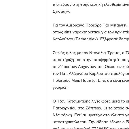
πιστεύουν στη θρησκευτική ελευθερία είν
Σχίσμα)».
Για τον Αμερικανό Πρόεδρο Τζο Μπάιντεν ε
όπως είπε χαρακτηριστικά για τον Αρχιεπ
Καρλούτσο (Father Alex). Εξέφρασε δε τη
Στενός φίλος με τον Ντόναλντ Τραμπ, ο Τζ
υποστήριξή του στην υποψηφιότητά του 
συνέδριο των Αρχόντων του Οικουμενικού 
τον Πατ. Αλέξανδρο Καρλούτσο προλόγι
Πολιτειών Μάικ Πομπέο. Είπε ότι είναι έ
γνωρίζει.
Ο Τζον Κατσιματίδης λίγες ώρες μετά το 
Πατριαρχείου στο Ζάππειο, με το οποίο σ
Νέα Υόρκη. Εκεί συμμετείχε στο κλειστό 
υποστηρικτών του. Την είδηση έδωσε ο ίδι
ραδιοφωνικό σταθμό 77 WABC στον οποίο 