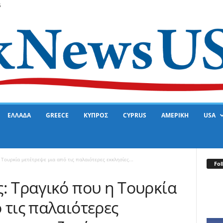
6
ΕΛΛΑΔΑ
GREECE
ΚΥΠΡΟΣ
CYPRUS
ΑΜΕΡΙΚΗ
USA
Τουρκία μετέτρεψε μια από τις παλαιότερες εκκλησίες...
Fol
: Tραγικό που η Τουρκία
 τις παλαιότερες