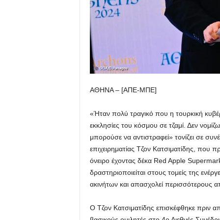
ΑΘΗΝΑ – [ΑΠΕ-ΜΠΕ]
«Ήταν πολύ τραγικό που η τουρκική κυβέ
εκκλησίες του κόσμου σε τζαμί. Δεν νομί
μπορούσε να αντιστραφεί» τονίζει σε συ
επιχειρηματίας Τζον Κατσιματίδης, που πρ
όνειρο έχοντας δέκα Red Apple Supermar
δραστηριοποιείται στους τομείς της ενέργε
ακινήτων και απασχολεί περισσότερους α
Ο Τζον Κατσιματίδης επισκέφθηκε πριν απ
βασικούς ομιλητές στο 4ο Διεθνές Συνέδρ