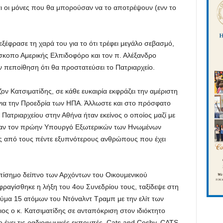
αι οι μόνες που θα μπορούσαν να το αποτρέψουν (ενν το
ξέφρασε τη χαρά του για το ότι τρέφει μεγάλο σεβασμό,
ίσκοπο Αμερικής Ελπιδοφόρο και τον π. Αλέξανδρο
ν πεποίθηση ότι θα προστατεύσει το Πατριαρχείο.
ον Κατσιματίδης, σε κάθε ευκαιρία εκφράζει την αμέριστη
για την Προεδρία των ΗΠΑ. Άλλωστε και στο πρόσφατο
Πατριαρχείου στην Αθήνα ήταν εκείνος ο οποίος μαζί με
σαν τον πρώην Υπουργό Εξωτερικών των Ηνωμένων
νας από τους πέντε εξυπνότερους ανθρώπους που έχει
επίσημο δείπνο των Αρχόντων του Οικουμενικού
φραγίσθηκε η λήξη του 4ου Συνεδρίου τους, ταξίδεψε στη
γεύμα 15 ατόμων του Ντόναλντ Τραμπ με την ελίτ των
ος ο κ. Κατσιματίδης σε ανταπόκριση στον ιδιόκτητο
έχει τις ραδιοφωνικές εκπομπές, Cats and Cosby, CATS