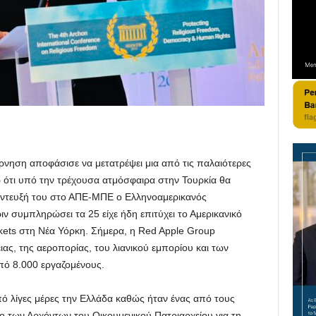
ρνηση αποφάσισε να μετατρέψει μια από τις παλαιότερες
ζω ότι υπό την τρέχουσα ατμόσφαιρα στην Τουρκία θα
νέντευξή του στο ΑΠΕ-ΜΠΕ ο Ελληνοαμερικανός
ιν συμπληρώσει τα 25 είχε ήδη επιτύχει το Αμερικανικό
kets στη Νέα Υόρκη. Σήμερα, η Red Apple Group
ιας, της αεροπορίας, του λιανικού εμπορίου και των
πό 8.000 εργαζομένους.
ό λίγες μέρες την Ελλάδα καθώς ήταν ένας από τους
ιο των Αρχόντων του Οικουμενικού Πατριαρχείου για τη