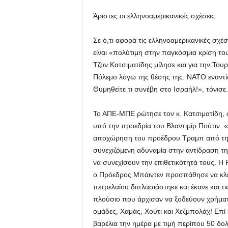
Άριστες οι ελληνοαμερικανικές σχέσεις
Σε ό,τι αφορά τις ελληνοαμερικανικές σχέσ
είναι «πολύτιμη στην παγκόσμια κρίση το
Τζον Κατσιματίδης μίλησε και για την Τουρ
Πόλεμο λόγω της θέσης της. ΝΑΤΟ εναντίο
Θυμηθείτε τι συνέβη στο Ισραήλ!», τόνισε.
Το ΑΠΕ-ΜΠΕ ρώτησε τον κ. Κατσιματίδη, σχ
υπό την προεδρία του Βλαντιμίρ Πούτιν. «
αποχώρηση του προέδρου Τραμπ από την 
συνεχιζόμενη αδυναμία στην αντίδραση της
να συνεχίσουν την επιθετικότητά τους. Η 
ο Πρόεδρος Μπάιντεν προσπάθησε να κλείσ
πετρελαίου διπλασιάστηκε και έκανε και τ
πλούσιο που άρχισαν να ξοδεύουν χρήματ
ομάδες, Χαμάς, Χούτι και Χεζμπολάχ! Επ
βαρέλια την ημέρα με τιμή περίπου 50 δολ