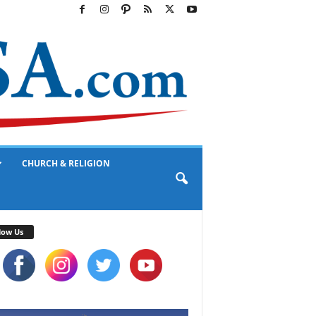
CHURCH & RELIGION
low Us