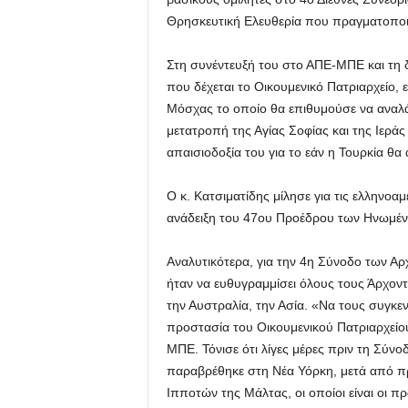
Θρησκευτική Ελευθερία που πραγματοποι
Στη συνέντευξή του στο ΑΠΕ-ΜΠΕ και τη δ
που δέχεται το Οικουμενικό Πατριαρχείο, ε
Μόσχας το οποίο θα επιθυμούσε να αναλά
μετατροπή της Αγίας Σοφίας και της Ιερά
απαισιοδοξία του για το εάν η Τουρκία θα
Ο κ. Κατσιματίδης μίλησε για τις ελληνοαμε
ανάδειξη του 47ου Προέδρου των Ηνωμέν
Αναλυτικότερα, για την 4η Σύνοδο των Αρ
ήταν να ευθυγραμμίσει όλους τους Άρχοντ
την Αυστραλία, την Ασία. «Να τους συγκεν
προστασία του Οικουμενικού Πατριαρχείο
ΜΠΕ. Τόνισε ότι λίγες μέρες πριν τη Σύν
παραβρέθηκε στη Νέα Υόρκη, μετά από πρ
Ιπποτών της Μάλτας, οι οποίοι είναι οι π