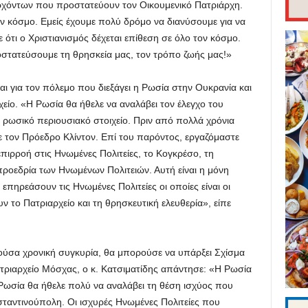
Αρχόντων που προστατεύουν τον Οικουμενικό Πατριάρχη.
ν κόσμο. Εμείς έχουμε πολύ δρόμο να διανύσουμε για να
 ότι ο Χριστιανισμός δέχεται επίθεση σε όλο τον κόσμο.
στατεύσουμε τη θρησκεία μας, τον τρόπο ζωής μας!»
ι για τον πόλεμο που διεξάγει η Ρωσία στην Ουκρανία και
ρχείο. «Η Ρωσία θα ήθελε να αναλάβει τον έλεγχο του
ι ρωσικό περιουσιακό στοιχείο. Πριν από πολλά χρόνια
με τον Πρόεδρο Κλίντον. Επί του παρόντος, εργαζόμαστε
πιρροή στις Ηνωμένες Πολιτείες, το Κογκρέσο, τη
 προεδρία των Ηνωμένων Πολιτειών. Αυτή είναι η μόνη
επηρεάσουν τις Ηνωμένες Πολιτείες οι οποίες είναι οι
το Πατριαρχείο και τη θρησκευτική ελευθερία», είπε
ύσα χρονική συγκυρία, θα μπορούσε να υπάρξει Σχίσμα
τριαρχείο Μόσχας, ο κ. Κατσιματίδης απάντησε: «Η Ρωσία
Η Ρωσία θα ήθελε πολύ να αναλάβει τη θέση ισχύος που
ταντινούπολη. Οι ισχυρές Ηνωμένες Πολιτείες που