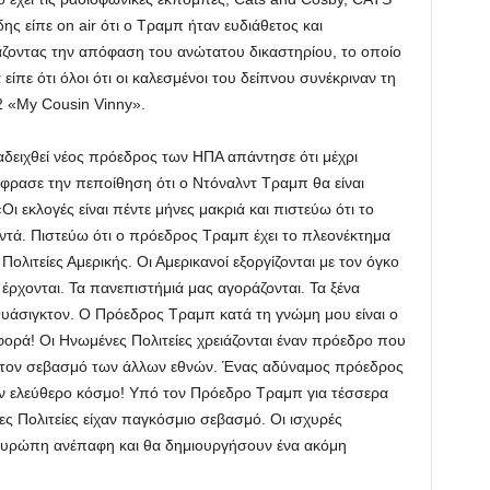
δης είπε on air ότι ο Τραμπ ήταν ευδιάθετος και
άζοντας την απόφαση του ανώτατου δικαστηρίου, το οποίο
ίπε ότι όλοι ότι οι καλεσμένοι του δείπνου συνέκριναν τη
2 «My Cousin Vinny».
ναδειχθεί νέος πρόεδρος των ΗΠΑ απάντησε ότι μέχρι
ξέφρασε την πεποίθηση ότι ο Ντόναλντ Τραμπ θα είναι
Οι εκλογές είναι πέντε μήνες μακριά και πιστεύω ότι το
οντά. Πιστεύω ότι ο πρόεδρος Τραμπ έχει το πλεονέκτημα
λιτείες Αμερικής. Οι Αμερικανοί εξοργίζονται με τον όγκο
ρχονται. Τα πανεπιστήμιά μας αγοράζονται. Τα ξένα
υάσιγκτον. Ο Πρόεδρος Τραμπ κατά τη γνώμη μου είναι ο
φορά! Οι Ηνωμένες Πολιτείες χρειάζονται έναν πρόεδρο που
εί τον σεβασμό των άλλων εθνών. Ένας αδύναμος πρόεδρος
ον ελεύθερο κόσμο! Υπό τον Πρόεδρο Τραμπ για τέσσερα
ες Πολιτείες είχαν παγκόσμιο σεβασμό. Οι ισχυρές
 Ευρώπη ανέπαφη και θα δημιουργήσουν ένα ακόμη