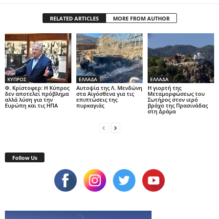
RELATED ARTICLES
MORE FROM AUTHOR
ΚΥΠΡΟΣ
ΕΛΛΑΔΑ
ΕΛΛΑΔΑ
Φ. Κρίστοφερ: Η Κύπρος
Αυτοψία της Λ. Μενδώνη
Η γιορτή της
δεν αποτελεί πρόβλημα
στα Αιγόσθενα για τις
Μεταμορφώσεως του
αλλά λύση για την
επιπτώσεις της
Σωτήρος στον ιερό
Ευρώπη και τις ΗΠΑ
πυρκαγιάς
βράχο της Πρασινάδας
στη Δράμα
Follow Us