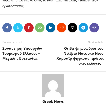
γύρω από τον Λευκό Οίκο, το Καπιτώλιο και άλλες «ευαίσθητες»
εγκαταστάσεις.
Previous article
Next article
Συνάντηση Υπουργών
Οι έξι ψηφοφόροι του
Τουρισμού Ελλάδος –
Ντίξβιλ Νοτς στο Νιου
Μεγάλης Βρετανίας
Χάμσαϊρ ψήφισαν πρώτοι
στις εκλογές
Greek News