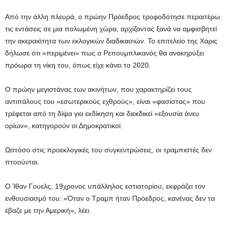
Από την άλλη πλευρά, ο πρώην Πρόεδρος τροφοδότησε περαιτέρω
τις εντάσεις σε μια πολωμένη χώρα, αρχίζοντας ξανά να αμφισβητεί
την ακεραιότητα των εκλογικών διαδικασιών. Το επιτελείο της Χάρις
δήλωσε ότι «περιμένει» πως ο Ρεπουμπλικανός θα ανακηρύξει
πρόωρα τη νίκη του, όπως είχε κάνει το 2020.
Ο πρώην μεγιστάνας των ακινήτων, που χαρακτηρίζει τους
αντιπάλους του «εσωτερικούς εχθρούς», είναι «φασίστας» που
τρέφεται από τη δίψα για εκδίκηση και διεκδικεί «εξουσία άνευ
ορίων», κατηγορούν οι Δημοκρατικοί.
Ωστόσο στις προεκλογικές του συγκεντρώσεις, οι τραμπιστές δεν
πτοούνται.
Ο Ίθαν Γουελς, 19χρονος υπάλληλος εστιατορίου, εκφράζει τον
ενθουσιασμό του: «Όταν ο Τραμπ ήταν Πρόεδρος, κανένας δεν τα
έβαζε με την Αμερική», λέει.