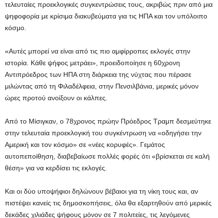
τελευταίες προεκλογικές συγκεντρώσεις τους, ακριβώς πριν από μια
ψηφοφορία με κρίσιμα διακυβεύματα για τις ΗΠΑ και τον υπόλοιπο
κόσμο.
«Αυτές μπορεί να είναι από τις πιο αμφίρροπες εκλογές στην
ιστορία. Κάθε ψήφος μετράει», προειδοποίησε η 60χρονη
Αντιπρόεδρος των ΗΠΑ στη διάρκεια της νύχτας που πέρασε
μιλώντας από τη Φιλαδέλφεια, στην Πενσιλβάνια, μερικές μόνον
ώρες προτού ανοίξουν οι κάλπες.
Από το Μίσιγκαν, ο 78χρονος πρώην Πρόεδρος Τραμπ δεσμεύτηκε
στην τελευταία προεκλογική του συγκέντρωση να «οδηγήσει την
Αμερική και τον κόσμο» σε «νέες κορυφές». Γεμάτος
αυτοπεποίθηση, διαβεβαίωσε πολλές φορές ότι «βρίσκεται σε καλή
θέση» για να κερδίσει τις εκλογές.
Και οι δύο υποψήφιοι δηλώνουν βέβαιοι για τη νίκη τους και, αν
πιστέψει κανείς τις δημοσκοπήσεις, όλα θα εξαρτηθούν από μερικές
δεκάδες χιλιάδες ψήφους μόνον σε 7 πολιτείες, τις λεγόμενες