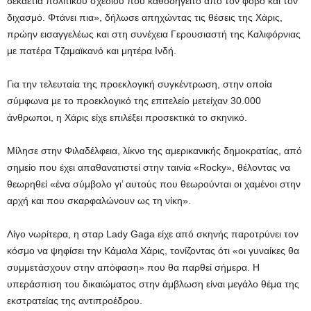
δεκαετία πολιτικού σχεδίου που καθοδηγείτο από τον φόβο και τον
διχασμό. Φτάνει πια», δήλωσε απηχώντας τις θέσεις της Χάρις,
πρώην εισαγγελέως και στη συνέχεια Γερουσιαστή της Καλιφόρνιας
με πατέρα Τζαμαϊκανό και μητέρα Ινδή.
Για την τελευταία της προεκλογική συγκέντρωση, στην οποία
σύμφωνα με το προεκλογικό της επιτελείο μετείχαν 30.000
άνθρωποι, η Χάρις είχε επιλέξει προσεκτικά το σκηνικό.
Μίλησε στην Φιλαδέλφεια, λίκνο της αμερικανικής δημοκρατίας, από
σημείο που έχει απαθανατιστεί στην ταινία «Rocky», θέλοντας να
θεωρηθεί «ένα σύμβολο γι’ αυτούς που θεωρούνται οι χαμένοι στην
αρχή και που σκαρφαλώνουν ως τη νίκη».
Λίγο νωρίτερα, η σταρ Lady Gaga είχε από σκηνής παροτρύνει τον
κόσμο να ψηφίσει την Κάμαλα Χάρις, τονίζοντας ότι «οι γυναίκες θα
συμμετάσχουν στην απόφαση» που θα παρθεί σήμερα. Η
υπεράσπιση του δικαιώματος στην άμβλωση είναι μεγάλο θέμα της
εκστρατείας της αντιπροέδρου.