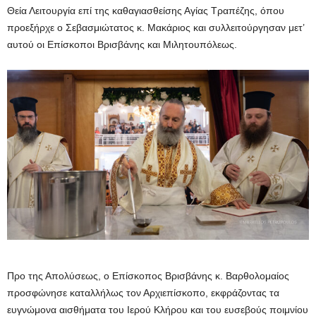
Θεία Λειτουργία επί της καθαγιασθείσης Αγίας Τραπέζης, όπου
προεξήρχε ο Σεβασμιώτατος κ. Μακάριος και συλλειτούργησαν μετ’
αυτού οι Επίσκοποι Βρισβάνης και Μιλητουπόλεως.
Προ της Απολύσεως, ο Επίσκοπος Βρισβάνης κ. Βαρθολομαίος
προσφώνησε καταλλήλως τον Αρχιεπίσκοπο, εκφράζοντας τα
ευγνώμονα αισθήματα του Ιερού Κλήρου και του ευσεβούς ποιμνίου