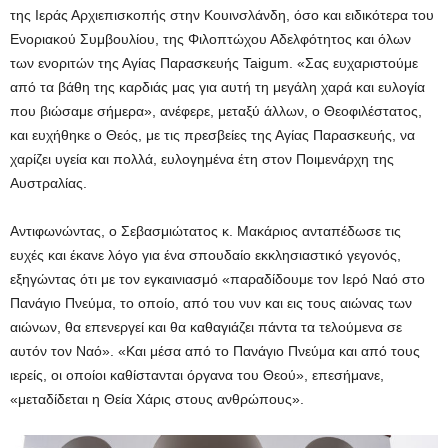
της Ιεράς Αρχιεπισκοπής στην Κουινσλάνδη, όσο και ειδικότερα του
Ενοριακού Συμβουλίου, της Φιλοπτώχου Αδελφότητος και όλων
των ενοριτών της Αγίας Παρασκευής Taigum. «Σας ευχαριστούμε
από τα βάθη της καρδιάς μας για αυτή τη μεγάλη χαρά και ευλογία
που βιώσαμε σήμερα», ανέφερε, μεταξύ άλλων, ο Θεοφιλέστατος,
και ευχήθηκε ο Θεός, με τις πρεσβείες της Αγίας Παρασκευής, να
χαρίζει υγεία και πολλά, ευλογημένα έτη στον Ποιμενάρχη της
Αυστραλίας.
Αντιφωνώντας, ο Σεβασμιώτατος κ. Μακάριος ανταπέδωσε τις
ευχές και έκανε λόγο για ένα σπουδαίο εκκλησιαστικό γεγονός,
εξηγώντας ότι με τον εγκαινιασμό «παραδίδουμε τον Ιερό Ναό στο
Πανάγιο Πνεύμα, το οποίο, από του νυν και εις τους αιώνας των
αιώνων, θα επενεργεί και θα καθαγιάζει πάντα τα τελούμενα σε
αυτόν τον Ναό». «Και μέσα από το Πανάγιο Πνεύμα και από τους
ιερείς, οι οποίοι καθίστανται όργανα του Θεού», επεσήμανε,
«μεταδίδεται η Θεία Χάρις στους ανθρώπους».