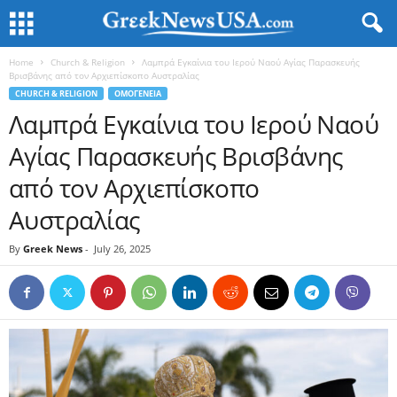
Home
Church & Religion
Λαμπρά Εγκαίνια του Ιερού Ναού Αγίας Παρασκευής
Βρισβάνης από τον Αρχιεπίσκοπο Αυστραλίας
CHURCH & RELIGION
ΟΜΟΓΕΝΕΙΑ
Λαμπρά Εγκαίνια του Ιερού Ναού
Αγίας Παρασκευής Βρισβάνης
από τον Αρχιεπίσκοπο
Αυστραλίας
By
Greek News
-
July 26, 2025