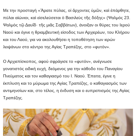
Με την προσταγή «Ἄρατε πύλας, οἱ ἄρχοντες ὑμῶν, καὶ ἐπάρθητε,
πύλαι αἰώνιοι, καὶ εἰσελεύσεται ὁ Βασιλεὺς τῆς δόξης» (Ψαλμός 23.
Ψαλμὸς τῷ Δαυΐδ· τῆς μιᾶς Σαββάτων), άνοιξαν οι θύρες του Ιερού
Ναού και έγινε η θριαμβευτική είσοδος των Αρχιερέων, του Κλήρου
και του Λαού, για να ακολουθήσει η τοποθέτηση των ιερών
λειψάνων στο κέντρο της Αγίας Τραπέζης, στο «φυτόν».
Ο Αρχιεπίσκοπος, αφού σφράγισε το «φυτόν», ανέγνωσε
γονατιστός ειδική ευχή, δεόμενος για την κάθοδο του Παναγίου
Πνεύματος και τον καθαγιασμό του Ι. Ναού. Έπειτα, έγινε η
έκπλυση και το μύρωμα της Αγίας Τραπέζης, ο καθαγιασμός των
αντιμηνσίων και, στο τέλος, η ένδυση και ο ευπρεπισμός της Αγίας
Τραπέζης.