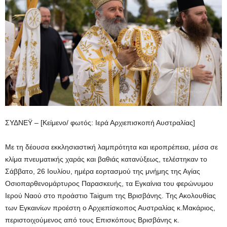
ΣΥΔΝΕΫ – [Κείμενο/ φωτός: Ιερά Αρχιεπισκοπή Αυστραλίας]
Με τη δέουσα εκκλησιαστική λαμπρότητα και ιεροπρέπεια, μέσα σε
κλίμα πνευματικής χαράς και βαθιάς κατανύξεως, τελέστηκαν το
Σάββατο, 26 Ιουλίου, ημέρα εορτασμού της μνήμης της Αγίας
Οσιοπαρθενομάρτυρος Παρασκευής, τα Εγκαίνια του φερώνυμου
Ιερού Ναού στο προάστιο Taigum της Βρισβάνης. Της Ακολουθίας
των Εγκαινίων προέστη ο Αρχιεπίσκοπος Αυστραλίας κ.Μακάριος,
περιστοιχούμενος από τους Επισκόπους Βρισβάνης κ.