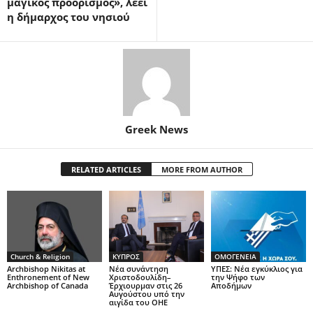
μαγικός προορισμός», λέει
η δήμαρχος του νησιού
Greek News
RELATED ARTICLES
MORE FROM AUTHOR
Church & Religion
ΚΥΠΡΟΣ
ΟΜΟΓΕΝΕΙΑ
Archbishop Nikitas at
Νέα συνάντηση
ΥΠΕΣ: Νέα εγκύκλιος για
Enthronement of New
Χριστοδουλίδη–
την Ψήφο των
Archbishop of Canada
Έρχιουρμαν στις 26
Αποδήμων
Αυγούστου υπό την
αιγίδα του ΟΗΕ