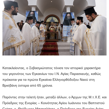
Κατακλείοντας, ο Σεβασμιώτατος τόνισε τον ιστορικό χαρακτήρα
του γεγονότος των Εγκαινίων του Ι.Ν. Αγίας Παρασκευής, καθώς
πρόκειται για τα πρώτα Εγκαίνια Ελληνορθόδοξου Ναού στη
Βρισβάνη ύστερα από 65 χρόνια.
Παρόντες στην τελετή ήταν, μεταξύ άλλων, ο Άρχων της Μ.τ.Χ.Ε. και
Πρόεδρος της Ενορίας – Κοινότητας Αγίου Ιωάννου του Βαπτιστού
Cairns, κ. Θεόδωρος Μπακαλάκης, ο Πρόεδρος της Ενορίας Αγίας