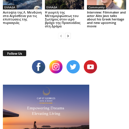
ΕΛΛΑΔΑ
ΕΛΛΑΔΑ
Community
Αυτοψία της Λ. Μενδώνη
Η γιορτή της
Interview: Filmmaker and
στα Αιγόσθενα για τις
Μεταμορφώσεως του
actor Alex Javo talks
επιπτώσεις της
Σωτήρος στον ιερό
about his Greek heritage
πυρκαγιάς
βράχο της Πρασινάδας
and new upcoming
στη Δράμα
movie
Follow Us