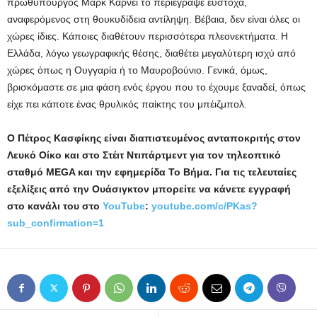
πρωθυπουργός Μαρκ Κάρνεϊ το περιέγραψε εύστοχα,
αναφερόμενος στη θουκυδίδεια αντίληψη. Βέβαια, δεν είναι όλες οι
χώρες ίδιες. Κάποιες διαθέτουν περισσότερα πλεονεκτήματα. Η
Ελλάδα, λόγω γεωγραφικής θέσης, διαθέτει μεγαλύτερη ισχύ από
χώρες όπως η Ουγγαρία ή το Μαυροβούνιο. Γενικά, όμως,
βρισκόμαστε σε μια φάση ενός έργου που το έχουμε ξαναδεί, όπως
είχε πει κάποτε ένας θρυλικός παίκτης του μπέιζμπολ.
Ο Πέτρος Κασφίκης είναι διαπιστευμένος ανταποκριτής στον
Λευκό Οίκο και στο Στέιτ Ντιπάρτμεντ για τον τηλεοπτικό
σταθμό
MEGA
και την εφημερίδα Το Βήμα.
Για τις τελευταίες
εξελίξεις από την Ουάσιγκτον μπορείτε να κάνετε εγγραφή
στο κανάλι του στο
YouTube
:
youtube
.
com
/
c
/
PKas
?
sub
_
confirmation
=1