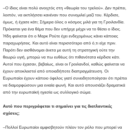
–Ο ίδιος είναι πολύ ανοιχτός στη «θεωρία του τρελού». Δεν πρέπει,
λοιπόν, να εκπλήσσει κανέναν που συνομιλεί μαζί του. Κέρδισε,
όμως, ή έχασε κάτι; Σήμερα όλος ο κόσμος μιλά για τη Γροιλανδία.
Πρόκειται για ένα θέμα που δεν υπήρχε μέχρι να το θέσει ο ίδιος.
Ήδη φαίνεται ότι ο Μαρκ Ρούτε έχει ενδεχομένως κάνει κάποιες
παραχωρήσεις. Και αυτό είναι περισσότερο από ό,τι είχε πριν.
Παρότι δεν αισθάνομαι άνετα με αυτή τη στρατηγική ούτε την
θεωρώ υγιή, μπορώ να πω ευθέως ότι πιθανότατα κέρδισε κάτι.
Αυτοί που έχασαν, βεβαίως, είναι οι Γροιλανδοί, καθώς φαίνεται να
έχουν αποκλειστεί από οποιαδήποτε διαπραγμάτευση. Οι
Ευρωπαίοι έχουν κάποιο όφελος γιατί συνειδητοποίησαν ότι πρέπει
να διαμορφώσουν μια ενιαία φωνή. Και αυτό απουσιάζει δραματικά
από την ευρωπαϊκή ηγεσία ως συλλογικό σώμα.
Αυτό που περιγράφεται τι σημαίνει για τις διατλαντικές
σχέσεις;
–Πολλοί Ευρωπαίοι αμφισβητούν πλέον τον ρόλο που μπορεί να