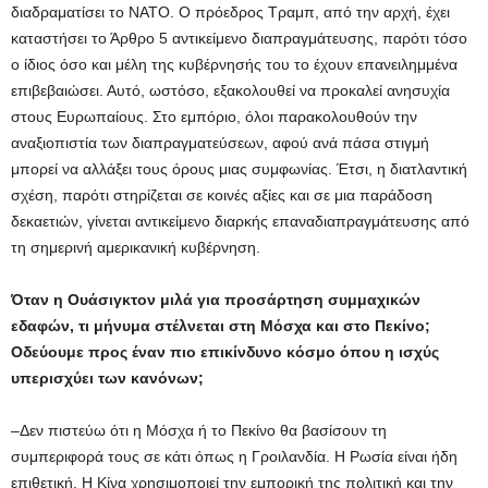
διαδραματίσει το ΝΑΤΟ. Ο πρόεδρος Τραμπ, από την αρχή, έχει
καταστήσει το Άρθρο 5 αντικείμενο διαπραγμάτευσης, παρότι τόσο
ο ίδιος όσο και μέλη της κυβέρνησής του το έχουν επανειλημμένα
επιβεβαιώσει. Αυτό, ωστόσο, εξακολουθεί να προκαλεί ανησυχία
στους Ευρωπαίους. Στο εμπόριο, όλοι παρακολουθούν την
αναξιοπιστία των διαπραγματεύσεων, αφού ανά πάσα στιγμή
μπορεί να αλλάξει τους όρους μιας συμφωνίας. Έτσι, η διατλαντική
σχέση, παρότι στηρίζεται σε κοινές αξίες και σε μια παράδοση
δεκαετιών, γίνεται αντικείμενο διαρκής επαναδιαπραγμάτευσης από
τη σημερινή αμερικανική κυβέρνηση.
Όταν η Ουάσιγκτον μιλά για προσάρτηση συμμαχικών
εδαφών, τι μήνυμα στέλνεται στη Μόσχα και στο Πεκίνο;
Οδεύουμε προς έναν πιο επικίνδυνο κόσμο όπου η ισχύς
υπερισχύει των κανόνων;
–Δεν πιστεύω ότι η Μόσχα ή το Πεκίνο θα βασίσουν τη
συμπεριφορά τους σε κάτι όπως η Γροιλανδία. Η Ρωσία είναι ήδη
επιθετική. Η Κίνα χρησιμοποιεί την εμπορική της πολιτική και την