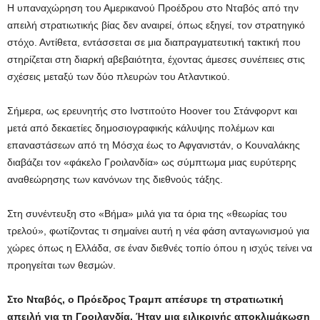
Η υπαναχώρηση του Αμερικανού Προέδρου στο Νταβός από την
απειλή στρατιωτικής βίας δεν αναιρεί, όπως εξηγεί, τον στρατηγικό
στόχο. Αντίθετα, εντάσσεται σε μια διαπραγματευτική τακτική που
στηρίζεται στη διαρκή αβεβαιότητα, έχοντας άμεσες συνέπειες στις
σχέσεις μεταξύ των δύο πλευρών του Ατλαντικού.
Σήμερα, ως ερευνητής στο Ινστιτούτο Hoover του Στάνφορντ και
μετά από δεκαετίες δημοσιογραφικής κάλυψης πολέμων και
επαναστάσεων από τη Μόσχα έως το Αφγανιστάν, ο Κουναλάκης
διαβάζει τον «φάκελο Γροιλανδία» ως σύμπτωμα μιας ευρύτερης
αναθεώρησης των κανόνων της διεθνούς τάξης.
Στη συνέντευξη στο «Βήμα» μιλά για τα όρια της «θεωρίας του
τρελού», φωτίζοντας τι σημαίνει αυτή η νέα φάση ανταγωνισμού για
χώρες όπως η Ελλάδα, σε έναν διεθνές τοπίο όπου η ισχύς τείνει να
προηγείται των θεσμών.
Στο Νταβός, ο Πρόεδρος Τραμπ απέσυρε τη στρατιωτική
απειλή για τη Γροιλανδία. Ήταν μια ειλικρινής αποκλιμάκωση