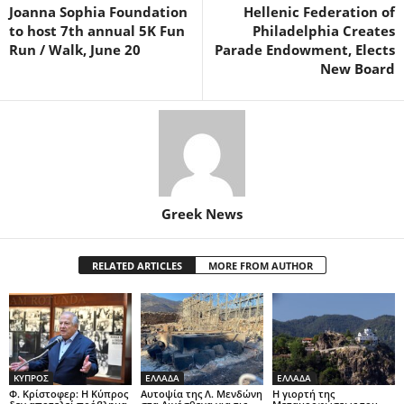
Joanna Sophia Foundation
Hellenic Federation of
to host 7th annual 5K Fun
Philadelphia Creates
Run / Walk, June 20
Parade Endowment, Elects
New Board
Greek News
RELATED ARTICLES
MORE FROM AUTHOR
ΚΥΠΡΟΣ
ΕΛΛΑΔΑ
ΕΛΛΑΔΑ
Φ. Κρίστοφερ: Η Κύπρος
Αυτοψία της Λ. Μενδώνη
Η γιορτή της