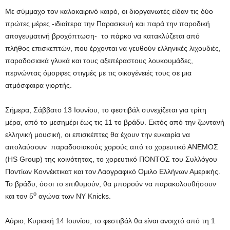
Με σύμμαχο τον καλοκαιρινό καιρό, οι διοργανωτές είδαν τις δύο
πρώτες μέρες -ιδιαίτερα την Παρασκευή και παρά την παροδική
απογευματινή βροχόπτωση- το πάρκο να κατακλύζεται από
πλήθος επισκεπτών, που έρχονται να γευθούν ελληνικές λιχουδιές,
παραδοσιακά γλυκά και τους αξεπέραστους λουκουμάδες,
περνώντας όμορφες στιγμές με τις οικογένειές τους σε μια
ατμόσφαιρα γιορτής.
Σήμερα, Σάββατο 13 Ιουνίου, το φεστιβάλ συνεχίζεται για τρίτη
μέρα, από το μεσημέρι έως τις 11 το βράδυ. Εκτός από την ζωντανή
ελληνική μουσική, οι επισκέπτες θα έχουν την ευκαιρία να
απολαύσουν παραδοσιακούς χορούς από το χορευτικό ΑΝΕΜΟΣ
(HS Group) της κοινότητας, το χορευτικό ΠΟΝΤΟΣ του Συλλόγου
Ποντίων Κοννέκτικατ και τον Λαογραφικό Ομιλο Ελλήνων Αμερικής.
Το βράδυ, όσοι το επιθυμούν, θα μπορούν να παρακολουθήσουν
ο
και τον 5
αγώνα των NY Knicks.
Αύριο, Κυριακή 14 Ιουνίου, το φεστιβάλ θα είναι ανοιχτό από τη 1