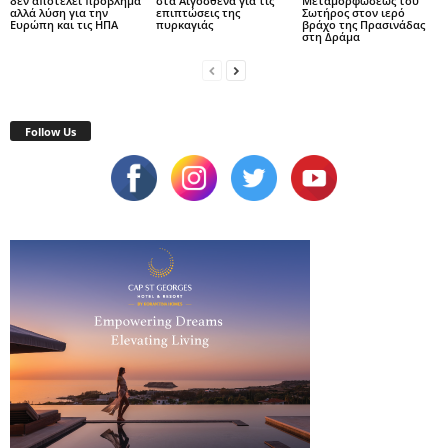
δεν αποτελεί πρόβλημα
στα Αιγόσθενα για τις
Μεταμορφώσεως του
αλλά λύση για την
επιπτώσεις της
Σωτήρος στον ιερό
Ευρώπη και τις ΗΠΑ
πυρκαγιάς
βράχο της Πρασινάδας
στη Δράμα
Follow Us