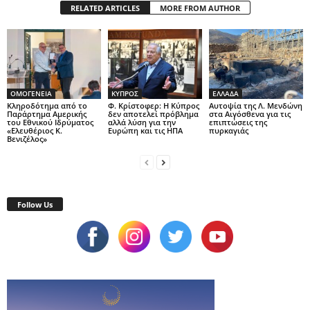
RELATED ARTICLES
MORE FROM AUTHOR
ΟΜΟΓΕΝΕΙΑ
ΚΥΠΡΟΣ
ΕΛΛΑΔΑ
Κληροδότημα από το
Φ. Κρίστοφερ: Η Κύπρος
Αυτοψία της Λ. Μενδώνη
Παράρτημα Αμερικής
δεν αποτελεί πρόβλημα
στα Αιγόσθενα για τις
του Εθνικού Ιδρύματος
αλλά λύση για την
επιπτώσεις της
«Ελευθέριος Κ.
Ευρώπη και τις ΗΠΑ
πυρκαγιάς
Βενιζέλος»
Follow Us