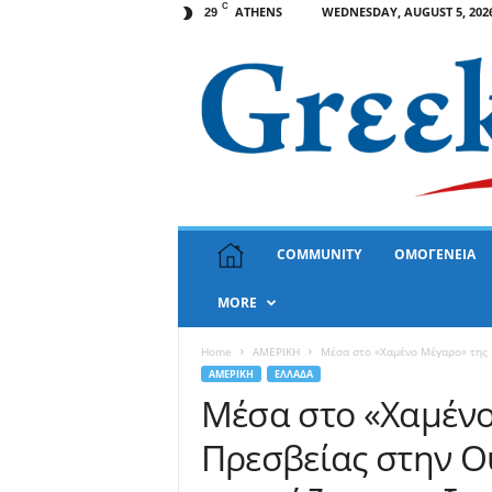
C
ATHENS
WEDNESDAY, AUGUST 5, 202
29
G
COMMUNITY
ΟΜΟΓΕΝΕΙΑ
r
e
MORE
e
k
N
Home
ΑΜΕΡΙΚΗ
Μέσα στο «Χαμένο Μέγαρο» της Ε
e
ΑΜΕΡΙΚΗ
ΕΛΛΑΔΑ
w
Μέσα στο «Χαμένο
s
Πρεσβείας στην Ο
U
S
A