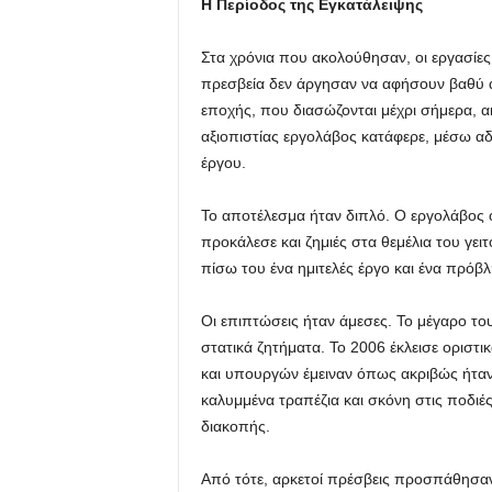
Η Περίοδος της Εγκατάλειψης
Στα χρόνια που ακολούθησαν, οι εργασίες 
πρεσβεία δεν άργησαν να αφήσουν βαθύ α
εποχής, που διασώζονται μέχρι σήμερα, 
αξιοπιστίας εργολάβος κατάφερε, μέσω αδ
έργου.
Το αποτέλεσμα ήταν διπλό. Ο εργολάβος ό
προκάλεσε και ζημιές στα θεμέλια του γε
πίσω του ένα ημιτελές έργο και ένα πρόβ
Οι επιπτώσεις ήταν άμεσες. Το μέγαρο το
στατικά ζητήματα. Το 2006 έκλεισε οριστι
και υπουργών έμειναν όπως ακριβώς ήταν
καλυμμένα τραπέζια και σκόνη στις ποδιέ
διακοπής.
Από τότε, αρκετοί πρέσβεις προσπάθησα