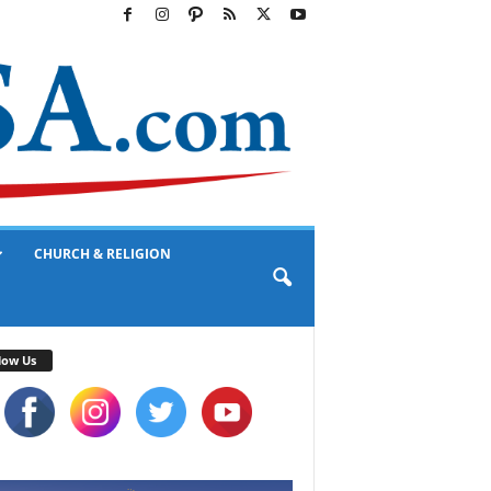
CHURCH & RELIGION
low Us