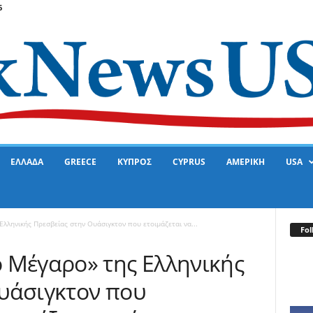
6
ΕΛΛΑΔΑ
GREECE
ΚΥΠΡΟΣ
CYPRUS
ΑΜΕΡΙΚΗ
USA
λληνικής Πρεσβείας στην Ουάσιγκτον που ετοιμάζεται να...
Fol
 Μέγαρο» της Ελληνικής
υάσιγκτον που