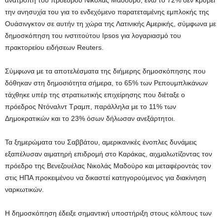
ανατροπή του προέδρου Νικολάς Μαδούρο, ενώ το 72% δεν κρύβει
την ανησυχία του για το ενδεχόμενο παρατεταμένης εμπλοκής της
Ουάσινγκτον σε αυτήν τη χώρα της Λατινικής Αμερικής, σύμφωνα με
δημοσκόπηση του ινστιτούτου Ipsos για λογαριασμό του
πρακτορείου ειδήσεων Reuters.
Σύμφωνα με τα αποτελέσματα της διήμερης δημοσκόπησης που
δόθηκαν στη δημοσιότητα σήμερα, το 65% των Ρεπουμπλικάνων
τάχθηκε υπέρ της στρατιωτικής επιχείρησης που διέταξε ο
πρόεδρος Ντόναλντ Τραμπ, παράλληλα με το 11% των
Δημοκρατικών και το 23% όσων δήλωσαν ανεξάρτητοι.
Τα ξημερώματα του Σαββάτου, αμερικανικές ένοπλες δυνάμεις
εξαπέλυσαν αιματηρή επιδρομή στο Καράκας, αιχμαλωτίζοντας τον
πρόεδρο της Βενεζουέλας Νικολάς Μαδούρο και μεταφέροντάς τον
στις ΗΠΑ προκειμένου να δικαστεί κατηγορούμενος για διακίνηση
ναρκωτικών.
Η δημοσκόπηση έδειξε σημαντική υποστήριξη στους κόλπους των