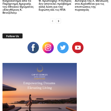
Κληροδότημα από το
Φ. Κρίστοφερ: Η Κύπρος
Αυτοψία της Λ. Μενδώνη
Παράρτημα Αμερικής
δεν αποτελεί πρόβλημα
στα Αιγόσθενα για τις
του Εθνικού Ιδρύματος
αλλά λύση για την
επιπτώσεις της
«Ελευθέριος Κ.
Ευρώπη και τις ΗΠΑ
πυρκαγιάς
Βενιζέλος»
Follow Us