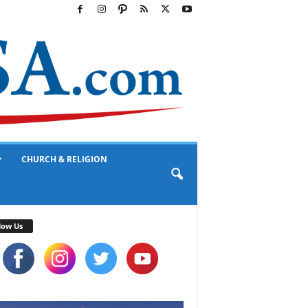
CHURCH & RELIGION
low Us