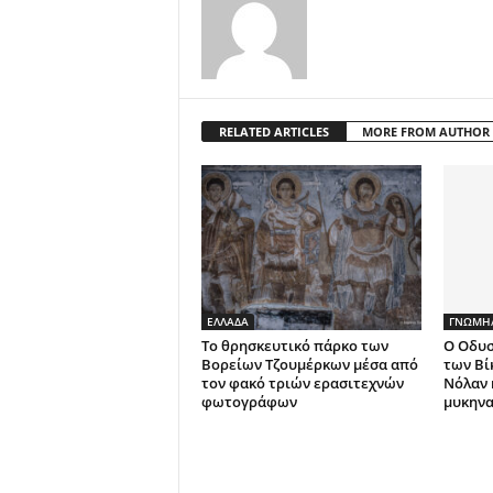
RELATED ARTICLES
MORE FROM AUTHOR
ΕΛΛΑΔΑ
ΓΝΩΜΗ/
Το θρησκευτικό πάρκο των
Ο Οδυσ
Βορείων Τζουμέρκων μέσα από
των Βί
τον φακό τριών ερασιτεχνών
Νόλαν 
φωτογράφων
μυκηνα