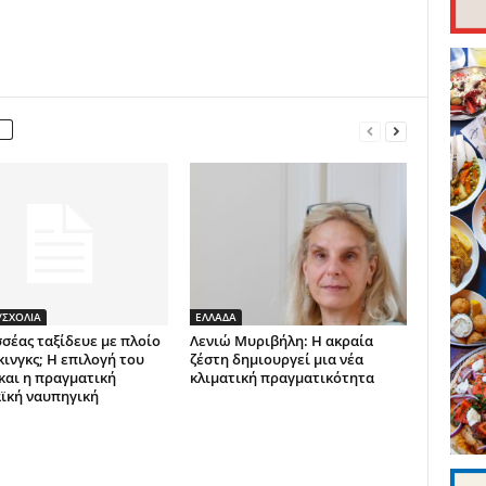
ΣΧΟΛΙΑ
ΕΛΛΑΔΑ
σέας ταξίδευε με πλοίο
Λενιώ Μυριβήλη: Η ακραία
κινγκς; Η επιλογή του
ζέστη δημιουργεί μια νέα
και η πραγματική
κλιματική πραγματικότητα
ϊκή ναυπηγική