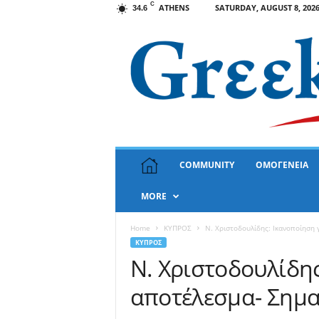
C
ATHENS
SATURDAY, AUGUST 8, 202
34.6
G
COMMUNITY
ΟΜΟΓΕΝΕΙΑ
r
e
MORE
e
k
N
Home
ΚΥΠΡΟΣ
Ν. Χριστοδουλίδης: Ικανοποίηση 
e
ΚΥΠΡΟΣ
w
Ν. Χριστοδουλίδης
s
αποτέλεσμα- Σημα
U
S
A