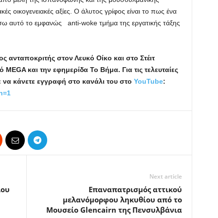
ές οικογενειακές αξίες. Ο άλυτος γρίφος είναι το πως ένα
ίσω αυτό το εμφανώς anti-woke τμήμα της εργατικής τάξης
ος ανταποκριτής στον Λευκό Οίκο και στο Στέιτ
μό MEGA
και την εφημερίδα Το Βήμα.
Για τις τελευταίες
ε να κάνετε εγγραφή στο κανάλι του στο
YouTube
:
n
=1
Next article
ίου
Επαναπατρισμός αττικού
μελανόμορφου ληκυθίου από το
Μουσείο Glencairn της Πενσυλβάνια