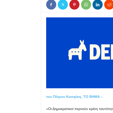
του Πέτρου Κασφίκη, ΤΟ ΒΗΜΑ –
«Οι Δημοκρατικοί περνούν κρίση ταυτότητα