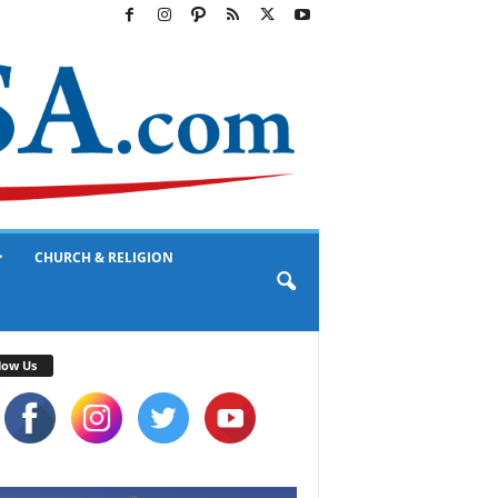
CHURCH & RELIGION
low Us