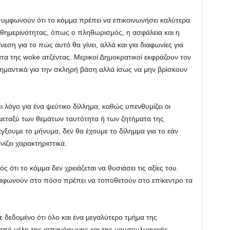
υμφωνούν ότι το κόμμα πρέπει να επικοινωνήσει καλύτερα
καθημερινότητας, όπως ο πληθωρισμός, η ασφάλεια και η
εση για το πώς αυτό θα γίνει, αλλά και για διαφωνίες για
τα της woke ατζέντας. Μερικοί Δημοκρατικοί εκφράζουν τον
σημαντικά για την σκληρή βάση αλλά ίσως να μην βρίσκουν
 λόγο για ένα ψεύτικο δίλλημα, καθώς υπενθυμίζει οι
 μεταξύ των θεμάτων ταυτότητα ή των ζητήματα της
γξουμε το μήνυμα, δεν θα έχουμε το δίλημμα για το εάν
ίζει χαρακτηριστικά.
 ότι το κόμμα δεν χρειάζεται να θυσιάσει τις αξίες του.
διαφωνούν στο πόσο πρέπει να τοποθετούν στο επίκεντρο τα
 δεδομένο ότι όλο και ένα μεγαλύτερο τμήμα της
ι από μέλη της ισπανόφωνης και της μουσουλμανικής