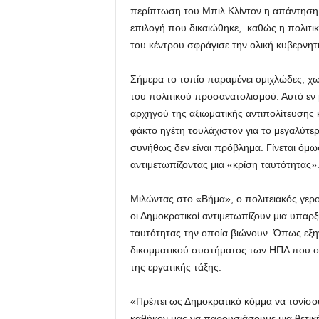
περίπτωση του Μπιλ Κλίντον η απάντηση π
επιλογή που δικαιώθηκε, καθώς η πολιτι
του κέντρου σφράγισε την ολική κυβερνητ
Σήμερα το τοπίο παραμένει ομιχλώδες, χ
του πολιτικού προσανατολισμού. Αυτό εν μ
αρχηγού της αξιωματικής αντιπολίτευσης κ
φάκτο ηγέτη τουλάχιστον για το μεγαλύτε
συνήθως δεν είναι πρόβλημα. Γίνεται όμω
αντιμετωπίζοντας μια «κρίση ταυτότητας»
Μιλώντας στο «Βήμα», ο πολιτειακός γερο
οι Δημοκρατικοί αντιμετωπίζουν μια υπαρξ
ταυτότητας την οποία βιώνουν. Όπως εξηγ
δικομματικού συστήματος των ΗΠΑ που ο
της εργατικής τάξης.
«Πρέπει ως Δημοκρατικό κόμμα να τονίσουμ
καθήκον μας να παρουσιάσουμε μια θετικ