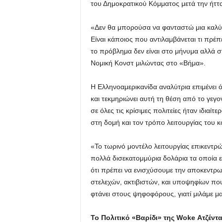
του Δημοκρατικού Κόμματος μετά την ήττα 
«Δεν θα μπορούσα να φανταστώ μια καλύτ
Είναι κάποιος που αντιλαμβάνεται τι πρέπ
το πρόβλημα δεν είναι στο μήνυμα αλλά σ
Νομική Κονστ μιλώντας στο «Βήμα».
Η Ελληνοαμερικανίδα αναλύτρια επιμένει 
και τεκμηριώνει αυτή τη θέση από το γεγ
σε όλες τις κρίσιμες πολιτείες ήταν ιδιαί
στη δομή και τον τρόπο λειτουργίας του 
«Το τωρινό μοντέλο λειτουργίας επικεντρ
πολλά δισεκατομμύρια δολάρια τα οποία ε
ότι πρέπει να ενισχύσουμε την αποκεντρωμ
στελεχών, ακτιβιστών, και υποψηφίων πο
φτάνει στους ψηφοφόρους, γιατί μιλάμε μαζ
Το Πολιτικό «Βαρίδι» της Woke Ατζέντ