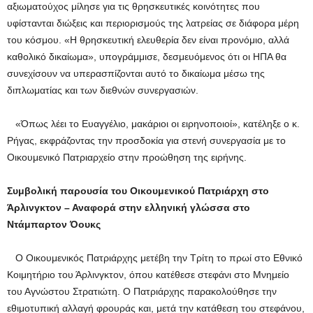
αξιωματούχος μίλησε για τις θρησκευτικές κοινότητες που
υφίστανται διώξεις και περιορισμούς της λατρείας σε διάφορα μέρη
του κόσμου. «Η θρησκευτική ελευθερία δεν είναι προνόμιο, αλλά
καθολικό δικαίωμα», υπογράμμισε, δεσμευόμενος ότι οι ΗΠΑ θα
συνεχίσουν να υπερασπίζονται αυτό το δικαίωμα μέσω της
διπλωματίας και των διεθνών συνεργασιών.
«Όπως λέει το Ευαγγέλιο, μακάριοι οι ειρηνοποιοί», κατέληξε ο κ.
Ρήγας, εκφράζοντας την προσδοκία για στενή συνεργασία με το
Οικουμενικό Πατριαρχείο στην προώθηση της ειρήνης.
Συμβολική παρουσία του Οικουμενικού Πατριάρχη στο
Άρλινγκτον – Αναφορά στην ελληνική γλώσσα στο
Ντάμπαρτον Όουκς
Ο Οικουμενικός Πατριάρχης μετέβη την Τρίτη το πρωί στο Εθνικό
Κοιμητήριο του Άρλινγκτον, όπου κατέθεσε στεφάνι στο Μνημείο
του Αγνώστου Στρατιώτη. Ο Πατριάρχης παρακολούθησε την
εθιμοτυπική αλλαγή φρουράς και, μετά την κατάθεση του στεφάνου,