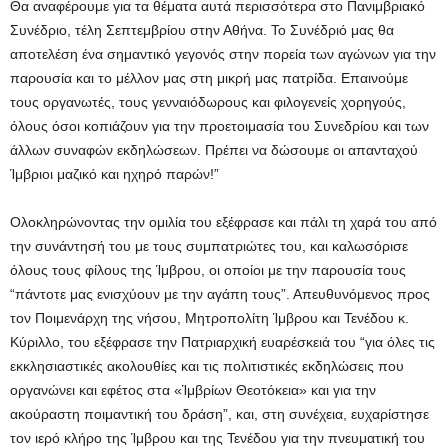
Θα αναφέρουμε για τα θέματα αυτά περισσότερα στο Πανιμβριακό
Συνέδριο, τέλη Σεπτεμβρίου στην Αθήνα. Το Συνέδριό μας θα
αποτελέση ένα σημαντικό γεγονός στην πορεία των αγώνων για την
παρουσία και το μέλλον μας στη μικρή μας πατρίδα. Επαινούμε
τους οργανωτές, τους γενναιόδωρους και φιλογενείς χορηγούς,
όλους όσοι κοπιάζουν για την προετοιμασία του Συνεδρίου και των
άλλων συναφών εκδηλώσεων. Πρέπει να δώσουμε οι απανταχού
Ίμβριοι μαζικό και ηχηρό παρών!”
Ολοκληρώνοντας την ομιλία του εξέφρασε και πάλι τη χαρά του από
την συνάντησή του με τους συμπατριώτες του, και καλωσόρισε
όλους τους φίλους της Ίμβρου, οι οποίοι με την παρουσία τους
“πάντοτε μας ενισχύουν με την αγάπη τους”. Απευθυνόμενος προς
τον Ποιμενάρχη της νήσου, Μητροπολίτη Ίμβρου και Τενέδου κ.
Κύριλλο, του εξέφρασε την Πατριαρχική ευαρέσκειά του “για όλες τις
εκκλησιαστικές ακολουθίες και τις πολιτιστικές εκδηλώσεις που
οργανώνει και εφέτος στα «Ίμβρίων Θεοτόκεια» και για την
ακούραστη ποιμαντική του δράση”, και, στη συνέχεια, ευχαρίστησε
τον ιερό κλήρο της Ίμβρου και της Τενέδου για την πνευματική του