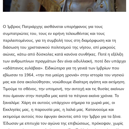
Ο Ίμβριος Πατριάρχης αισθάνεται υπερήφανος για τους
συμπατριώτες του, τους εν ειρήνη τελειωθέντας και τους
περιλειπομένους, για τη συμβολή τους στη διαμόρφωση και τη
διάσωση του χριστιανικού πολιτισμού της νήσου, επί μακρούς
αιώνες, κάτω από δύσκολες κατά κανόνα συνθήκες. Ποτέ η εξέλιξη
των ανθρωπίνων πραγμάτων δεν είναι ειδυλλιακή, ποτέ δεν υπάρχει
«αδάπανος ευλάβεια». Ειδικώτερα για τη γενεά των Ιμβρίων που
εβίωσαν το 1964, «την πιο μαύρη χρονιά» στην ιστορία του νησιού
μας και όσα ακολούθησαν, νοιώθουμε ίδιαίτερη αγάπη και εκτίμηση.
Τιμούμε το σθένος, την υπομονή, την αντοχή και τις θυσίες εκείνων
που έμειναν στην πατρίδα μας κατά τα πέτρινα εκείνα χρόνια. Το
ξαναλέμε: Χάρη σε αυτούς υπάρχουν σήμερα τα χωριά μας, οι
Εκκλησίες μας, η παρουσία μας, η λαλιά μας. Κατανοούμε και
εκτιμούμε αυτούς που έφυγαν άκοντες από την Ίμβρο για τα ξένα.
Έδωσαν με επιτυχία τον αγώνα της επιβιώσεως, πρόκοψαν, χωρίς