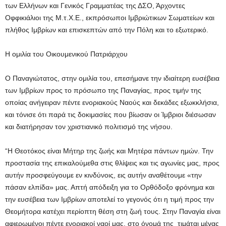
των Ελλήνων και Γενικός Γραμματέας της ΔΣΟ, Άρχοντες
Οφφικιάλιοι της Μ.τ.Χ.Ε., εκπρόσωποι Ιμβριώτικων Σωματείων και
πλήθος Ιμβρίων και επισκεπτών από την Πόλη και το εξωτερικό.
Η ομιλία του Οικουμενικού Πατριάρχου
Ο Παναγιώτατος, στην ομιλία του, επεσήμανε την ιδιαίτερη ευσέβεια
των Ιμβρίων προς το πρόσωπο της Παναγίας, προς τιμήν της
οποίας ανήγειραν πέντε ενοριακούς Ναούς και δεκάδες εξωκκλήσια,
και τόνισε ότι παρά τις δοκιμασίες που βίωσαν οι Ίμβριοι διέσωσαν
και διατήρησαν τον χριστιανικό πολιτισμό της νήσου.
“Η Θεοτόκος είναι Μήτηρ της ζωής και Μητέρα πάντων ημών. Την
προστασία της επικαλούμεθα στις θλίψεις και τις αγωνίες μας, προς
αυτήν προσφεύγουμε εν κινδύνοις, εις αυτήν αναθέτουμε «την
πάσαν ελπίδα» μας. Απτή απόδειξη για το Ορθόδοξο φρόνημα και
την ευσέβεια των Ιμβρίων αποτελεί το γεγονός ότι η τιμή προς την
Θεομήτορα κατέχει περίοπτη θέση στη ζωή τους. Στην Παναγία είναι
αφιερωμένοι πέντε ενοριακοί ναοί μας, στο όνομά της τιμάται μέγας