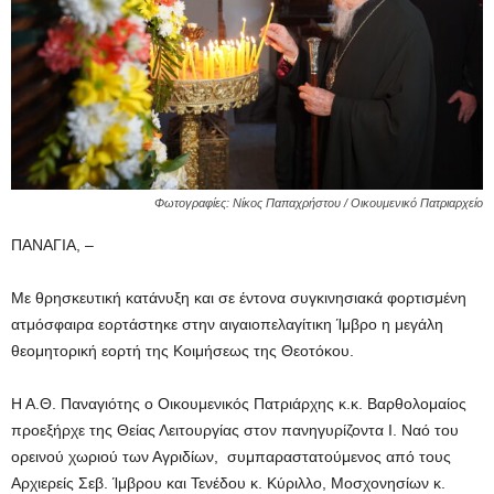
Φωτογραφίες: Νίκος Παπαχρήστου / Οικουμενικό Πατριαρχείο
ΠΑΝΑΓΙΑ, –
Με θρησκευτική κατάνυξη και σε έντονα συγκινησιακά φορτισμένη
ατμόσφαιρα εορτάστηκε στην αιγαιοπελαγίτικη Ίμβρο η μεγάλη
θεομητορική εορτή της Κοιμήσεως της Θεοτόκου.
Η Α.Θ. Παναγιότης ο Οικουμενικός Πατριάρχης κ.κ. Βαρθολομαίος
προεξήρχε της Θείας Λειτουργίας στον πανηγυρίζοντα Ι. Ναό του
ορεινού χωριού των Αγριδίων, συμπαραστατούμενος από τους
Αρχιερείς Σεβ. Ίμβρου και Τενέδου κ. Κύριλλο, Μοσχονησίων κ.