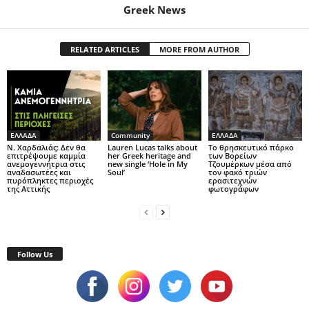
Greek News
RELATED ARTICLES
MORE FROM AUTHOR
ΕΛΛΑΔΑ
Community
ΕΛΛΑΔΑ
Ν. Χαρδαλιάς: Δεν θα
Lauren Lucas talks about
Το θρησκευτικό πάρκο
επιτρέψουμε καμμία
her Greek heritage and
των Βορείων
ανεμογεννήτρια στις
new single ‘Hole in My
Τζουμέρκων μέσα από
αναδασωτέες και
Soul’
τον φακό τριών
πυρόπληκτες περιοχές
ερασιτεχνών
της Αττικής
φωτογράφων
Follow Us