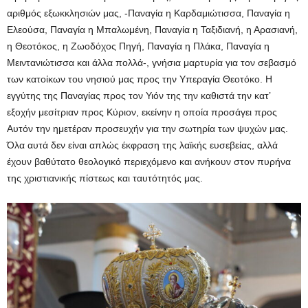
αριθμός εξωκκλησιών μας, -Παναγία η Καρδαμιώτισσα, Παναγία η
Ελεούσα, Παναγία η Μπαλωμένη, Παναγία η Ταξιδιανή, η Αρασιανή,
η Θεοτόκος, η Ζωοδόχος Πηγή, Παναγία η Πλάκα, Παναγία η
Μειντανιώτισσα και άλλα πολλά-, γνήσια μαρτυρία για τον σεβασμό
των κατοίκων του νησιού μας προς την Υπεραγία Θεοτόκο. Η
εγγύτης της Παναγίας προς τον Υιόν της την καθιστά την κατ’
εξοχήν μεσίτριαν προς Κύριον, εκείνην η οποία προσάγει προς
Αυτόν την ημετέραν προσευχήν για την σωτηρία των ψυχών μας.
Όλα αυτά δεν είναι απλώς έκφραση της λαϊκής ευσεβείας, αλλά
έχουν βαθύτατο θεολογικό περιεχόμενο και ανήκουν στον πυρήνα
της χριστιανικής πίστεως και ταυτότητός μας.