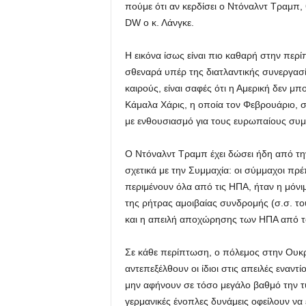
πούμε ότι αν κερδίσει ο Ντόναλντ Τραμπ, 
DW ο κ. Λάνγκε.
Η εικόνα ίσως είναι πιο καθαρή στην περ
σθεναρά υπέρ της διατλαντικής συνεργασί
καιρούς, είναι σαφές ότι η Αμερική δεν μ
Κάμαλα Χάρις, η οποία τον Φεβρουάριο, 
με ενθουσιασμό για τους ευρωπαίους συ
Ο Ντόναλντ Τραμπ έχει δώσει ήδη από την
σχετικά με την Συμμαχία: οι σύμμαχοι πρέ
περιμένουν όλα από τις ΗΠΑ, ήταν η μόν
της ρήτρας αμοιβαίας συνδρομής (σ.σ. τ
και η απειλή αποχώρησης των ΗΠΑ από τ
Σε κάθε περίπτωση, ο πόλεμος στην Ουκρ
αντεπεξέλθουν οι ίδιοι στις απειλές εναντ
μην αφήνουν σε τόσο μεγάλο βαθμό την τ
γερμανικές ένοπλες δυνάμεις οφείλουν ν