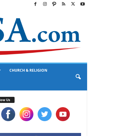
CHURCH & RELIGION
low Us