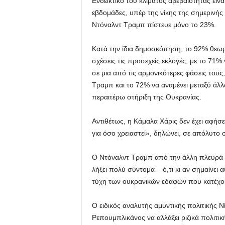
Ενδεικτικό του κλίματος αβεβαιότητας είν
εβδομάδες, υπέρ της νίκης της σημερινής
Ντόναλντ Τραμπ πίστευε μόνο το 23%.
Κατά την ίδια δημοσκόπηση, το 92% θεωρε
σχέσεις τις προσεχείς εκλογές, με το 71%
σε μια από τις αρμονικότερες φάσεις του
Τραμπ και το 72% να αναμένει μεταξύ άλ
περαιτέρω στήριξη της Ουκρανίας.
Αντιθέτως, η Κάμαλα Χάρις δεν έχει αφήσ
για όσο χρειαστεί», δηλώνει, σε απόλυτο
Ο Ντόναλντ Τραμπ από την άλλη πλευρά υπ
λήξει πολύ σύντομα – ό,τι κι αν σημαίνει 
τύχη των ουκρανικών εδαφών που κατέχου
Ο ειδικός αναλυτής αμυντικής πολιτικής Νί
Ρεπουμπλικάνος να αλλάξει ριζικά πολιτικ