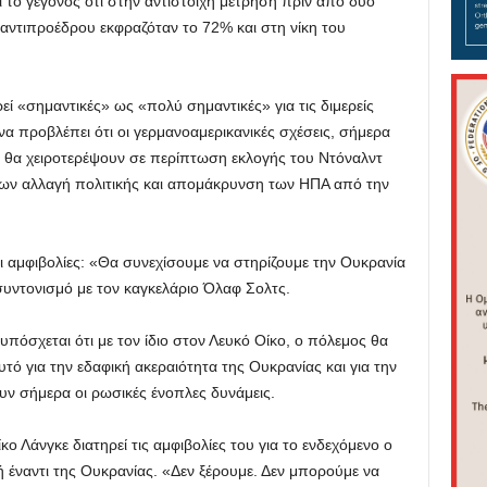
αι το γεγονός ότι στην αντίστοιχη μέτρηση πριν από δύο
 αντιπροέδρου εκφραζόταν το 72% και στη νίκη του
ί «σημαντικές» ως «πολύ σημαντικές» για τις διμερείς
 να προβλέπει ότι οι γερμανοαμερικανικές σχέσεις, σήμερα
ς, θα χειροτερέψουν σε περίπτωση εκλογής του Ντόναλντ
λων αλλαγή πολιτικής και απομάκρυνση των ΗΠΑ από την
ει αμφιβολίες: «Θα συνεχίσουμε να στηρίζουμε την Ουκρανία
 συντονισμό με τον καγκελάριο Όλαφ Σολτς.
όσχεται ότι με τον ίδιο στον Λευκό Οίκο, ο πόλεμος θα
αυτό για την εδαφική ακεραιότητα της Ουκρανίας και για την
ν σήμερα οι ρωσικές ένοπλες δυνάμεις.
κο Λάνγκε διατηρεί τις αμφιβολίες του για το ενδεχόμενο ο
ή έναντι της Ουκρανίας. «Δεν ξέρουμε. Δεν μπορούμε να