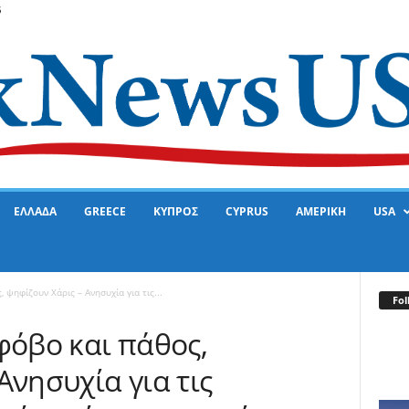
6
ΕΛΛΑΔΑ
GREECE
ΚΥΠΡΟΣ
CYPRUS
ΑΜΕΡΙΚΗ
USA
 ψηφίζουν Χάρις – Ανησυχία για τις...
Fol
φόβο και πάθος,
Ανησυχία για τις