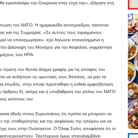
θα εγκαταλείψει την Ουκρανία στην τύχη της», εξήγησε στη
ίπτωση του ΝΑΤΟ. Η αμερικανίδα αντιπρόεδρος τάσσεται
ας και της Συμμαχίας. «Σε αυτούς τους ταραγμένους
πορεί να υπαναχωρήσει», έχει δηλώσει επανειλημμένα η
στην Διάσκεψη του Μονάχου για την Ασφάλεια, εκφράστηκε
μμάχους των ΗΠΑ.
 πρώτη του θητεία δείγμα γραφής για τις απόψεις του
πει να αυξήσουν τις αμυντικές τους δαπάνες, να μην τα
ιμη επωδός, στην οποία προστέθηκε η ευθεία αμφισβήτηση
ου άρθρου 5), ακόμη και η υποβάθμιση του ρόλου του ΝΑΤΟ
ους κόλπους του.
ανία έδειξε στους Ευρωπαίους ότι πρέπει να μπορούν να
ίον της σταθερότητας και της ασφάλειας της ηπείρου και να
ύχη τους στην Ουάσιγκτον. Ο Όλαφ Σολτς αποφάσισε ότι οι
α εκσυγχρονιστούν. Ταυτόχρονα όμως επαναλαμβάνει