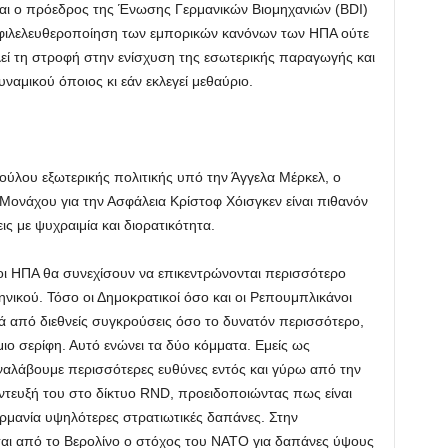
και ο πρόεδρος της Ένωσης Γερμανικών Βιομηχανιών (BDI)
 φιλελευθεροποίηση των εμπορικών κανόνων των ΗΠΑ ούτε
λεί τη στροφή στην ενίσχυση της εσωτερικής παραγωγής και
ναμικού όποιος κι εάν εκλεγεί μεθαύριο.
ούλου εξωτερικής πολιτικής υπό την Άγγελα Μέρκελ, ο
Μονάχου για την Ασφάλεια Κρίστοφ Χόισγκεν είναι πιθανόν
ς με ψυχραιμία και διορατικότητα.
ι οι ΗΠΑ θα συνεχίσουν να επικεντρώνονται περισσότερο
ηνικού. Τόσο οι Δημοκρατικοί όσο και οι Ρεπουμπλικάνοι
ά από διεθνείς συγκρούσεις όσο το δυνατόν περισσότερο,
ιο σερίφη. Αυτό ενώνει τα δύο κόμματα. Εμείς ως
αναλάβουμε περισσότερες ευθύνες εντός και γύρω από την
ντευξή του στο δίκτυο RND, προειδοποιώντας πως είναι
ρμανία υψηλότερες στρατιωτικές δαπάνες. Στην
ται από το Βερολίνο ο στόχος του NATO για δαπάνες ύψους