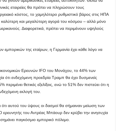
ν να γίνουν αμερικανικές εταιρείες αυτοκινήτων. Θέλω να
ανικές εταιρείες θα πρέπει να πληρώσουν τους
ργειακό κόστος, το χαμηλότερο ρυθμιστικό βάρος στις ΗΠΑ
 καλύτερη και μεγαλύτερη αγορά του κόσμου – αλλά μόνο
ερικανούς. Διαφορετικά, πρέπει να περιμένουν υψηλούς
ν εμπορικών της εταίρων, η Γερμανία έχει κάθε λόγο να
Οικονομικών Ερευνών IFO του Μονάχου, το 44% των
ία ότι ενδεχόμενη προεδρία Τραμπ θα έχει δυσμενείς
 περιμένει θετικές εξελίξεις, ενώ το 51% δεν πιστεύει ότι η
ενδεχόμενη εκλογή του.
ι ότι αυτού του ύψους οι δασμοί θα σήμαιναν μείωση των
 ερευνητής του Αντρέας Μπάουρ δεν κρύβει την ανησυχία
α σημάνει παγκόσμιο εμπορικό πόλεμο.