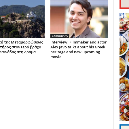
Community
τή της Μεταμορφώσεως
Interview: Filmmaker and actor
τήρος στον ιερό βράχο
Alex Javo talks about his Greek
ασινάδας στη Δράμα
heritage and new upcoming
movie