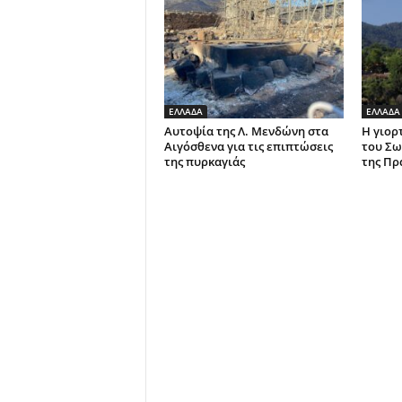
ΕΛΛΑΔΑ
ΕΛΛΑΔΑ
Αυτοψία της Λ. Μενδώνη στα
Η γιορ
Αιγόσθενα για τις επιπτώσεις
του Σω
της πυρκαγιάς
της Πρ