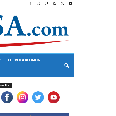
CHURCH & RELIGION
low Us