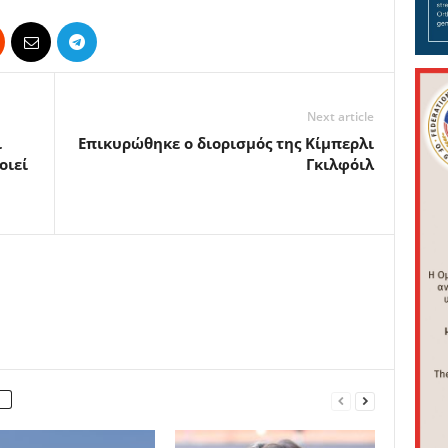
Next article
ι
Επικυρώθηκε ο διορισμός της Κίμπερλι
οιεί
Γκιλφόιλ