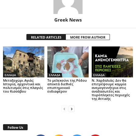
Greek News
RELATED ARTICLES
MORE FROM AUTHOR
ΕΛΛΑΔΑ
ΕΛΛΑΔΑ
ΕΛΛΑΔΑ
Μεταξοχώρι Αγιάς:
Το μελεκούνι της Ρόδου
Ν. Χαρδαλιάς: Δεν θα
Ιστορία, αρχοντικά και
αποκτά διεθνές
επιτρέψουμε καμμία
πολιτισμός στις πλαγιές
επιστημονικό
ανεμογεννήτρια στις
του Κισσάβου
ενδιαφέρον
αναδασωτέες και
πυρόπληκτες περιοχές
της Αττικής
Follow Us