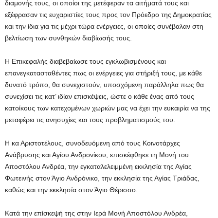
διαμονής τους, οι οποίοι της μετέφεραν τα αιτήματά τους και
εξέφρασαν τις ευχαριστίες τους προς τον Πρόεδρο της Δημοκρατίας
και την ίδια για τις μέχρι τώρα ενέργειες, οι οποίες συνέβαλαν στη
βελτίωση των συνθηκών διαβίωσής τους.
Η Επικεφαλής διαβεβαίωσε τους εγκλωβισμένους και
επανεγκατασταθέντες πως οι ενέργειες για στήριξή τους, με κάθε
δυνατό τρόπο, θα συνεχιστούν, υποσχόμενη παράλληλα πως θα
συνεχίσει τις κατ’ ιδίαν επισκέψεις, ώστε ο κάθε ένας από τους
κατοίκους των κατεχομένων χωριών μας να έχει την ευκαιρία να της
μεταφέρει τις ανησυχίες και τους προβληματισμούς του.
Η κα Αριστοτέλους, συνοδευόμενη από τους Κοινοτάρχες
Ανάβρυσης και Αγίου Ανδρονίκου, επισκέφθηκε τη Μονή του
Αποστόλου Ανδρέα, την εγκαταλελειμμένη εκκλησία της Αγίας
Φωτεινής στον Άγιο Ανδρόνικο, την εκκλησία της Αγίας Τριάδας,
καθώς και την εκκλησία στον Άγιο Θέρισσο.
Κατά την επίσκεψή της στην Ιερά Μονή Αποστόλου Ανδρέα,