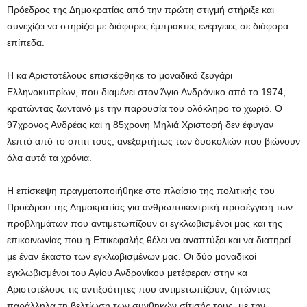
Πρόεδρος της Δημοκρατίας από την πρώτη στιγμή στήριξε και
συνεχίζει να στηρίζει με διάφορες έμπρακτες ενέργειες σε διάφορα
επίπεδα.
Η κα Αριστοτέλους επισκέφθηκε το μοναδικό ζευγάρι
Ελληνοκυπρίων, που διαμένει στον Άγιο Ανδρόνικο από το 1974,
κρατώντας ζωντανό με την παρουσία του ολόκληρο το χωριό. Ο
97χρονος Ανδρέας και η 85χρονη Μηλιά Χριστοφή δεν έφυγαν
λεπτό από το σπίτι τους, ανεξαρτήτως των δυσκολιών που βιώνουν
όλα αυτά τα χρόνια.
Η επίσκεψη πραγματοποιήθηκε στο πλαίσιο της πολιτικής του
Προέδρου της Δημοκρατίας για ανθρωποκεντρική προσέγγιση των
προβλημάτων που αντιμετωπίζουν οι εγκλωβισμένοι μας και της
επικοινωνίας που η Επικεφαλής θέλει να αναπτύξει και να διατηρεί
με έναν έκαστο των εγκλωβισμένων μας. Οι δύο μοναδικοί
εγκλωβισμένοι του Αγίου Ανδρονίκου μετέφεραν στην κα
Αριστοτέλους τις αντιξοότητες που αντιμετωπίζουν, ζητώντας
παράλληλα τη βελτίωση των συνθηκών σίτισής τους, με την