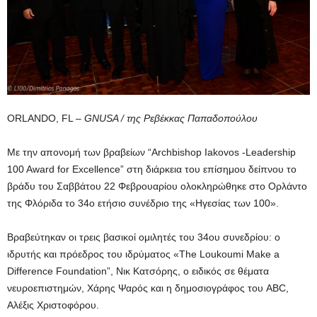
ORLANDO, FL –
GNUSA / της Ρεβέκκας Παπαδοπούλου
Με την απονομή των βραβείων “Archbishop Iakovos -Leadership
100 Award for Excellence” στη διάρκεια του επίσημου δείπνου το
βράδυ του Σαββάτου 22 Φεβρουαρίου ολοκληρώθηκε στο Ορλάντο
της Φλόριδα το 34ο ετήσιο συνέδριο της «Ηγεσίας των 100».
Βραβεύτηκαν οι τρεις βασικοί ομιλητές του 34ου συνεδρίου: ο
ιδρυτής και πρόεδρος του ιδρύματος «The Loukoumi Make a
Difference Foundation”, Νικ Κατσόρης, ο ειδικός σε θέματα
νευροεπιστημών, Χάρης Ψαρός και η δημοσιογράφος του ABC,
Αλέξις Χριστοφόρου.