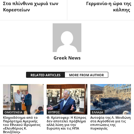
Στα πλίνθινα χωριά των
Γερμανία-η ώρα της
Κορεστείων
κάλπης
Greek News
RELATED ARTICLES
MORE FROM AUTHOR
ΟΜΟΓΕΝΕΙΑ
ΚΥΠΡΟΣ
ΕΛΛΑΔΑ
Κληροδότημα από το
Φ. Κρίστοφερ: Η Κύπρος
Αυτοψία της Λ. Μενδώνη
Παράρτημα Αμερικής
δεν αποτελεί πρόβλημα
στα Αιγόσθενα για τις
του Εθνικού Ιδρύματος
αλλά λύση για την
επιπτώσεις της
«Ελευθέριος Κ.
Ευρώπη και τις ΗΠΑ
πυρκαγιάς
Βενιζέλος»