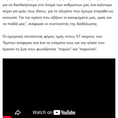
για να διεκδικήσουμε στο όνομα των ανθρώπων μας ένα καλύτερο
αύριο για εμάς τους ίδιους, για το οξυγόνο που έχουμε στερηθεί ως
κοινωνία. Για την ειρήνη που αξίζουν οι κεκοιμημένοι μας, εμείς και
τα παιδιά μας”, ανέφεραν οι συντονιστές της διαδήλωσης.
Οι ομογενείς αποτίοντας φόρος τιμής στους 57 νεκρούς των
Τεμπών ανέφεραν ένα ένα τα ονόματα τους και την ηλικία που
έχασαν τη ζωή τους φωνάζοντας “παρών” και “παρούσα”.