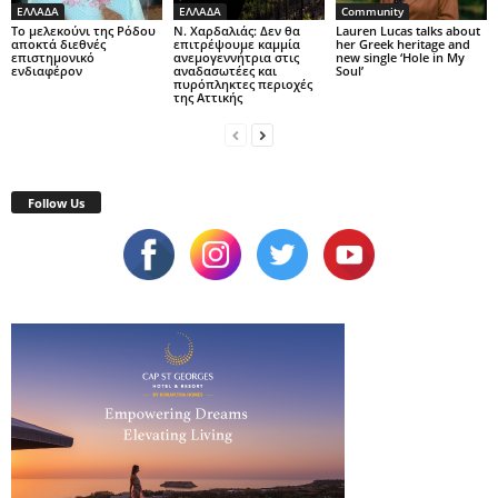
ΕΛΛΑΔΑ
ΕΛΛΑΔΑ
Community
Το μελεκούνι της Ρόδου
Ν. Χαρδαλιάς: Δεν θα
Lauren Lucas talks about
αποκτά διεθνές
επιτρέψουμε καμμία
her Greek heritage and
επιστημονικό
ανεμογεννήτρια στις
new single ‘Hole in My
ενδιαφέρον
αναδασωτέες και
Soul’
πυρόπληκτες περιοχές
της Αττικής
Follow Us