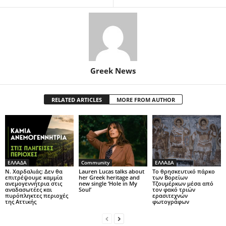
Greek News
RELATED ARTICLES
MORE FROM AUTHOR
ΕΛΛΑΔΑ
Community
ΕΛΛΑΔΑ
Ν. Χαρδαλιάς: Δεν θα
Lauren Lucas talks about
Το θρησκευτικό πάρκο
επιτρέψουμε καμμία
her Greek heritage and
των Βορείων
ανεμογεννήτρια στις
new single ‘Hole in My
Τζουμέρκων μέσα από
αναδασωτέες και
Soul’
τον φακό τριών
πυρόπληκτες περιοχές
ερασιτεχνών
της Αττικής
φωτογράφων