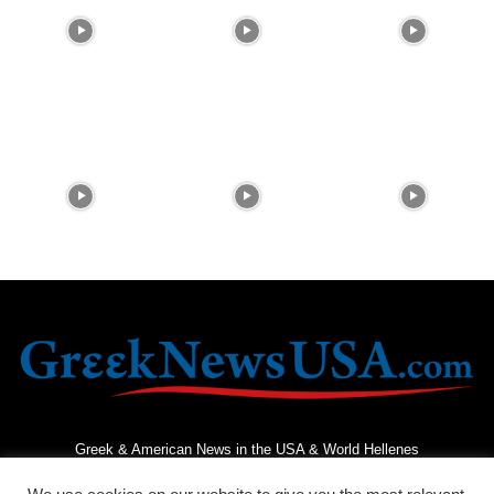
Greek & American News in the USA & World Hellenes