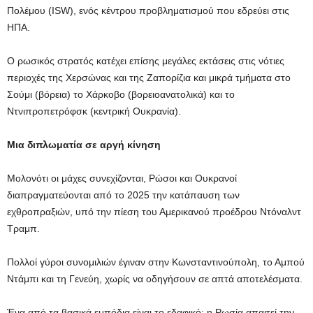
Πολέμου (ISW), ενός κέντρου προβληματισμού που εδρεύει στις
ΗΠΑ.
Ο ρωσικός στρατός κατέχει επίσης μεγάλες εκτάσεις στις νότιες
περιοχές της Χερσώνας και της Ζαπορίζια και μικρά τμήματα στο
Σούμι (βόρεια) το Χάρκοβο (βορειοανατολικά) και το
Ντνιπροπετρόφσκ (κεντρική Ουκρανία).
Μια διπλωματία σε αργή κίνηση
Μολονότι οι μάχες συνεχίζονται, Ρώσοι και Ουκρανοί
διαπραγματεύονται από το 2025 την κατάπαυση των
εχθροπραξιών, υπό την πίεση του Αμερικανού προέδρου Ντόναλντ
Τραμπ.
Πολλοί γύροι συνομιλιών έγιναν στην Κωνσταντινούπολη, το Αμπού
Ντάμπι και τη Γενεύη, χωρίς να οδηγήσουν σε απτά αποτελέσματα.
Ένα από τα βασικά εμπόδια είναι το εδαφικό: η Ρωσία απαιτεί την