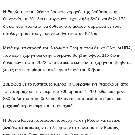
Η Ευρώπη είναι πλέον ο βασικός χορηγός της βοήθειας στην
Ουκρανία, με 201 δισεκ. ευρώ που έχουν ήδη δοθεί και άλλα 178
δισεκ. που πρόκειται να δοθούν στο μέλλον, σύμφωνα με τους
υπολογισμούς του γερμανικού Ινστιτούτου Κιέλου.
Μετά την επιστροφή του Ντόναλντ Τραμπ στον Λευκό Οίκο, οι ΗΠΑ,
που είχαν χορηγήσει στην Ουκρανία βοήθεια ύψους 115 δισεκ.
δολαρίων από το 2022, ουσιαστικά διέκοψαν τη χορήγηση βοήθειας
χωρίς αντισταθμίσματα από την πλευρά του Κιέβου.
Σύμφωνα με το Ινστιτούτο Κιέλου, η Ουκρανία έχει παραλάβει από
τους συμμάχους της περίπου 900 άρματα, 1.200 τεθωρακισμένα,
850 όπλα του πυροβολικού, 85 αντιαεροπορικά συστήματα και
μαχητικά αεροσκάφη και πυρομαχικά.
Η Βόρεια Κορέα παρέδωσε πυρομαχικά στη Ρωσία και έστειλε
χιλιάδες στρατιώτες να πολεμήσουν στο πλευρό των Ρώσων,
εναντίον των Ουκρανών, στο ρωσικό έδαφος.