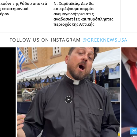
εκούνι της Ρόδου αποκτά
Ν. Χαρδαλιάς: Δεν θα
ς επιστημονικό
επιτρέψουμε καμμία
έρον
ανεμογεννήτρια στις
αναδασωτέες και πυρόπληκτες
περιοχές της Αττικής
FOLLOW US ON INSTAGRAM
@GREEKNEWSUSA