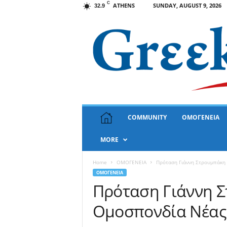
C
ATHENS
SUNDAY, AUGUST 9, 2026
32.9
G
COMMUNITY
ΟΜΟΓΕΝΕΙΑ
r
e
MORE
e
k
N
Home
ΟΜΟΓΕΝΕΙΑ
Πρόταση Γιάννη Στρουμπάκη 
e
ΟΜΟΓΕΝΕΙΑ
w
Πρόταση Γιάννη Σ
s
Ομοσπονδία Νέας
U
S
A