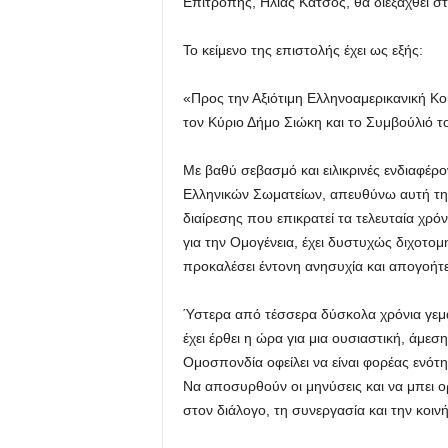
Επιτροπής, Ηλίας Κάτσος, θα διεξαχθεί στ
Το κείμενο της επιστολής έχει ως εξής:
«Προς την Αξιότιμη Ελληνοαμερικανική Κο
τον Κύριο Δήμο Σιώκη και το Συμβούλιό τ
Με βαθύ σεβασμό και ειλικρινές ενδιαφέρ
Ελληνικών Σωματείων, απευθύνω αυτή την
διαίρεσης που επικρατεί τα τελευταία χρό
για την Ομογένεια, έχει δυστυχώς διχοτομ
προκαλέσει έντονη ανησυχία και απογοήτ
Ύστερα από τέσσερα δύσκολα χρόνια γεμά
έχει έρθει η ώρα για μια ουσιαστική, άμεσ
Ομοσπονδία οφείλει να είναι φορέας ενότη
Να αποσυρθούν οι μηνύσεις και να μπει ορ
στον διάλογο, τη συνεργασία και την κοιν