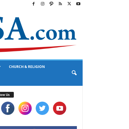
CHURCH & RELIGION
low Us