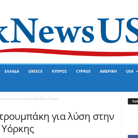
ΕΛΛΑΔΑ
GREECE
ΚΥΠΡΟΣ
CYPRUS
ΑΜΕΡΙΚΗ
USA
για λύση στην Ομοσπονδία Νέας Υόρκης
Fol
τρουμπάκη για λύση στην
 Υόρκης