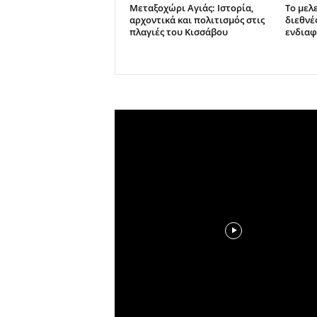
Μεταξοχώρι Αγιάς: Ιστορία,
Το μελ
αρχοντικά και πολιτισμός στις
διεθνέ
πλαγιές του Κισσάβου
ενδιαφ