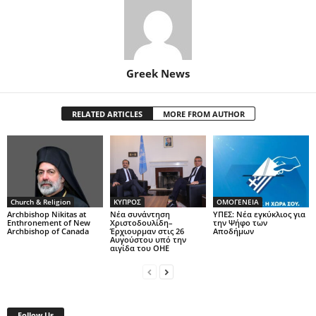
Greek News
RELATED ARTICLES
MORE FROM AUTHOR
Church & Religion
ΚΥΠΡΟΣ
ΟΜΟΓΕΝΕΙΑ
Archbishop Nikitas at
Νέα συνάντηση
ΥΠΕΣ: Νέα εγκύκλιος για
Enthronement of New
Χριστοδουλίδη–
την Ψήφο των
Archbishop of Canada
Έρχιουρμαν στις 26
Αποδήμων
Αυγούστου υπό την
αιγίδα του ΟΗΕ
Follow Us