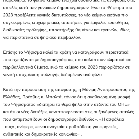
Παράλληλα, το φετινό κείμενο ενισχύει ουσιαστικά τις αναφορές στις
απειλές κατά των γυναικών δημοσιογράφων. Ενώ το Ψήφισμα του
2023 προέβλεπε γενικές διατυπώσεις, το νέο κείμενο εισάγει πιο
συγκεκριμένες επιχειρησιακές απαιτήσεις για έμφυλες ευαίσθητες
διαδικασίες πρόληψης, υποστήριξης θυμάτων και ερευνών, ιδίως
για περιστατικά σε ψηφιακό περιβάλλον.
Επίσης το Ψήφισμα καλεί τα κράτη να καταγράφουν περιστατικά
που σχετίζονται με δημοσιογράφους που καλύπτουν κλιματικά και
περιβαλλοντικά θέματα, ενώ το κείμενο του 2023 περιοριζόταν σε
γενική υποχρέωση συλλογής δεδομένων ανά φύλο.
Κατά την παρουσίαση της απόφασης, η Μόνιμη Αντιπρόσωπος της
Ελλάδας, Πρέσβυς κ. Μπαλτά, τόνισε ότι η αναθεωρημένη μορφή
του Ψηφίσματος «διατηρεί το θέμα ψηλά στην ατζέντα του ΟΗΕ»
και ότι οι νέες διατάξεις «ανταποκρίνονται στις αυξανόμενες απειλές
που αντιμετωπίζουν οι δημοσιογράφοι διεθνώς». «Η ασφάλεια
τους», ανέφερε, «είναι αναγκαία προϋπόθεση για ειρηνικές,
ανθεκτικές και δημοκρατικές κοινωνίες» .