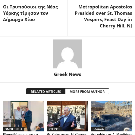
Οι Τρυπούσιοι της Νέας
Metropolitan Apostolos
Υόρκης τίμησαν τον
Presided over St. Thomas
Δήμαρχο Χίου
Vespers, Feast Day in
Cherry Hill, NJ
Greek News
RELATED ARTICLES
MORE FROM AUTHOR
ΟΜΟΓΕΝΕΙΑ
ΚΥΠΡΟΣ
ΕΛΛΑΔΑ
Κληροδότημα από το
Φ. Κρίστοφερ: Η Κύπρος
Αυτοψία της Λ. Μενδώνη