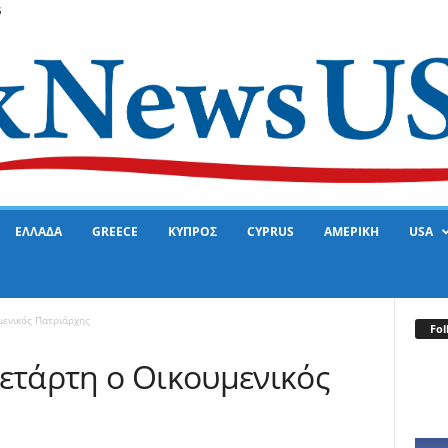
6
ΕΛΛΑΔΑ
GREECE
ΚΥΠΡΟΣ
CYPRUS
ΑΜΕΡΙΚΗ
USA
μενικός Πατριάρχης
Fol
Τετάρτη ο Οικουμενικός