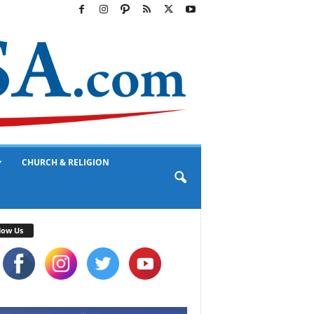
CHURCH & RELIGION
low Us