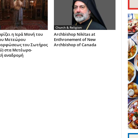
Church & Religion
ρίζει η Ιερά Μονή του
Archbishop Nikitas at
ου Μετεώρου
Enthronement of New
μορφώσεως του Σωτήρος
Archbishop of Canada
ύ) στα Μετέωρα-
κή αναδρομή