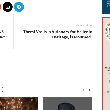
Next article
νό
Themi Vasils, a Visionary for Hellenic
νών
Heritage, is Mourned