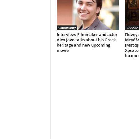
Community
ΕΛΛΑΔΑ
Interview: Filmmaker and actor
Πανηγυ
Alex Javo talks about his Greek
Μεγάλ
heritage and new upcoming
(Μετα
movie
Χριστο
Ιστορι