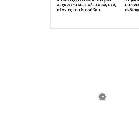
αρχοντικά και πολιτισμός στις
διεθνέ
πλαγιές του Κισσάβου
ενδιαφ