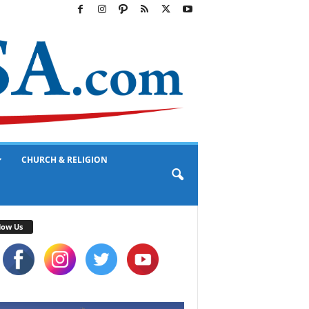
CHURCH & RELIGION
low Us