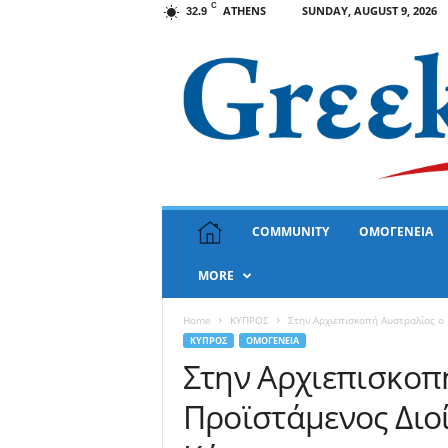
C
ATHENS
SUNDAY, AUGUST 9, 2026
32.9
G
COMMUNITY
ΟΜΟΓΕΝΕΙΑ
r
e
MORE
e
k
N
Home
ΚΥΠΡΟΣ
Στην Αρχιεπισκοπή Αυστραλίας ο
e
ΚΥΠΡΟΣ
ΟΜΟΓΕΝΕΙΑ
w
Στην Αρχιεπισκοπ
s
Προϊστάμενος Διο
U
S
A