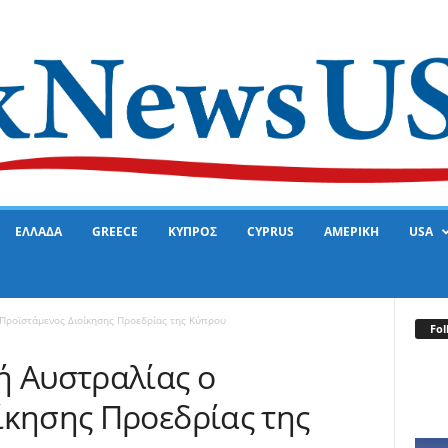
ΕΛΛΑΔΑ
GREECE
ΚΥΠΡΟΣ
CYPRUS
ΑΜΕΡΙΚΗ
USA
 Προϊστάμενος Διοίκησης Προεδρίας της Κύπρου
Fol
ή Αυστραλίας ο
ίκησης Προεδρίας της