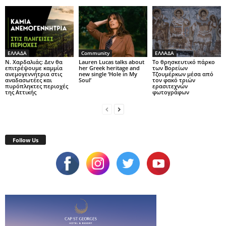
ΕΛΛΑΔΑ
Community
ΕΛΛΑΔΑ
Ν. Χαρδαλιάς: Δεν θα
Lauren Lucas talks about
Το θρησκευτικό πάρκο
επιτρέψουμε καμμία
her Greek heritage and
των Βορείων
ανεμογεννήτρια στις
new single ‘Hole in My
Τζουμέρκων μέσα από
αναδασωτέες και
Soul’
τον φακό τριών
πυρόπληκτες περιοχές
ερασιτεχνών
της Αττικής
φωτογράφων
Follow Us