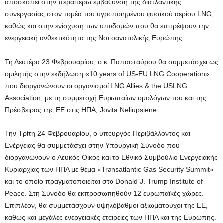
αποσκοπεί στην περαιτέρω εμβάθυνση της διατλαντικής
συνεργασίας στον τομέα του υγροποιημένου φυσικού αερίου LNG,
καθώς και στην ενίσχυση των υποδομών που θα επιτρέψουν την
ενεργειακή ανθεκτικότητα της Νοτιοανατολικής Ευρώπης.
Τη Δευτέρα 23 Φεβρουαρίου, ο κ. Παπασταύρου θα συμμετάσχει ως
ομιλητής στην εκδήλωση «10 years of US-EU LNG Cooperation»
που διοργανώνουν οι οργανισμοί LNG Allies & the USLNG
Association, με τη συμμετοχή Ευρωπαίων ομολόγων του και της
Πρέσβειρας της ΕΕ στις ΗΠΑ, Jovita Neliupsiene.
Την Τρίτη 24 Φεβρουαρίου, ο υπουργός Περιβάλλοντος και
Ενέργειας θα συμμετάσχει στην Υπουργική Σύνοδο που
διοργανώνουν ο Λευκός Οίκος και το Εθνικό Συμβούλιο Ενεργειακής
Κυριαρχίας των ΗΠΑ με θέμα «Transatlantic Gas Security Summit»
και το οποίο πραγματοποιείται στο Donald J. Trump Institute of
Peace. Στη Σύνοδο θα εκπροσωπηθούν 12 ευρωπαϊκές χώρες.
Επιπλέον, θα συμμετάσχουν υψηλόβαθμοι αξιωματούχοι της ΕΕ,
καθώς και μεγάλες ενεργειακές εταιρείες των ΗΠΑ και της Ευρώπης.